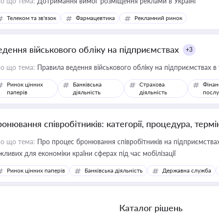
о що тема:
Дотримання вимог розміщення реклами в Україні
Телеком та зв'язок
Фармацевтика
Рекламний ринок
едення військового обліку на підприємствах
+3
о що тема:
Правила ведення військового обліку на підприємствах в
Ринок цінних
Банківська
Страхова
Фінан
паперів
діяльність
діяльність
послу
ронювання співробітників: категорії, процедура, термі
о що тема:
Про процес бронювання співробітників на підприємствах,
жливих для економіки країни сферах під час мобілізації
Ринок цінних паперів
Банківська діяльність
Державна служба
Каталог рішень