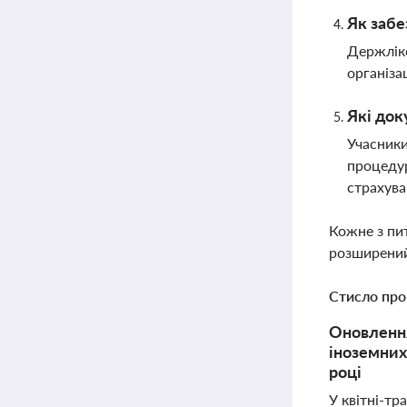
Як забе
Держлікс
організа
Які док
Учасники
процедур
страхува
Кожне з пи
розширений
Стисло про
Оновлення
іноземних
році
У квітні-тр