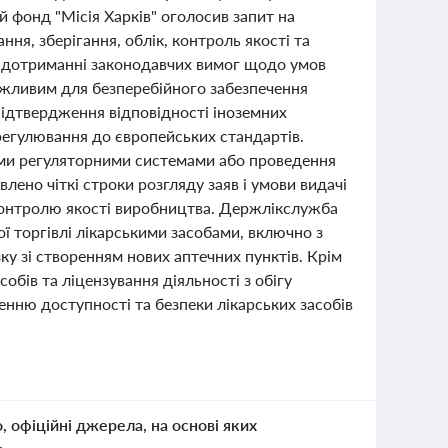
й фонд "Місія Харків" оголосив запит на
ня, зберігання, облік, контроль якості та
на дотриманні законодавчих вимог щодо умов
важливим для безперебійного забезпечення
ідтвердження відповідності іноземних
регулювання до європейських стандартів.
ими регуляторними системами або проведення
лено чіткі строки розгляду заяв і умови видачі
 контролю якості виробництва. Держлікслужба
 торгівлі лікарськими засобами, включно з
зку зі створенням нових аптечних пунктів. Крім
обів та ліцензування діяльності з обігу
енню доступності та безпеки лікарських засобів
о, офіційні джерела, на основі яких