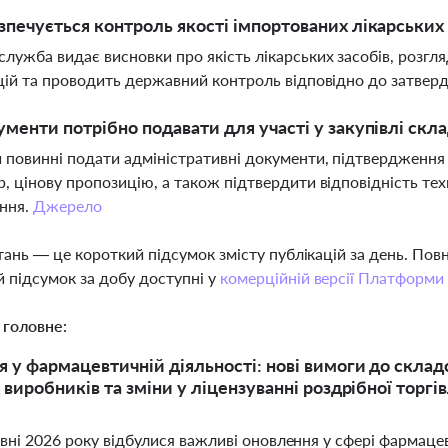
зпечується контроль якості імпортованих лікарських 
лужба видає висновки про якість лікарських засобів, розгл
цій та проводить державний контроль відповідно до затвер
ументи потрібно подавати для участі у закупівлі ск
 повинні подати адміністративні документи, підтвердження 
, цінову пропозицію, а також підтвердити відповідність те
ння.
Джерело
тань — це короткий підсумок змісту публікацій за день. По
 підсумок за добу доступні у
комерційній версії Платформи
 головне:
 у фармацевтичній діяльності: нові вимоги до скла
 виробників та зміни у ліцензуванні роздрібної торгі
авні 2026 року відбулися важливі оновлення у сфері фармацев