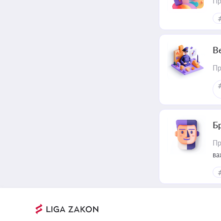
Пр
В
Пр
Б
Пр
ва