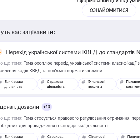
сформований цей підсумо
ОЗНАЙОМИТИСЯ
уть вас зацікавити:
Перехід української системи КВЕД до стандартів 
о що тема:
Тема охоплює перехід української системи класифікації в
овлення кодів КВЕД та пов'язані нормативні зміни
Банківська
Страхова
Фінансові
Паливн
діяльність
діяльність
послуги
компле
цензії, дозволи
+10
о що тема:
Тема стосується правового регулювання отримання, пере
обхідних для провадження господарської діяльності
Банківська
Страхова
Фінансові
Паливн