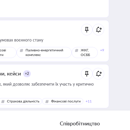
 умовах воєнного стану
сові
Паливно-енергетичний
ЖКГ,
+9
ги
комплекс
ОСББ
ни, кейси
+2
 який дозволяє забезпечити їх участь у критично
Страхова діяльність
Фінансові послуги
+11
Співробітництво