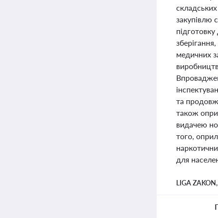
складських 
закупівлю с
підготовку
зберігання
медичних з
виробництв
Впроваджен
інспектуван
та продовж
також опри
видачею нов
того, оприл
наркотичних
для населе
LIGA ZAKON