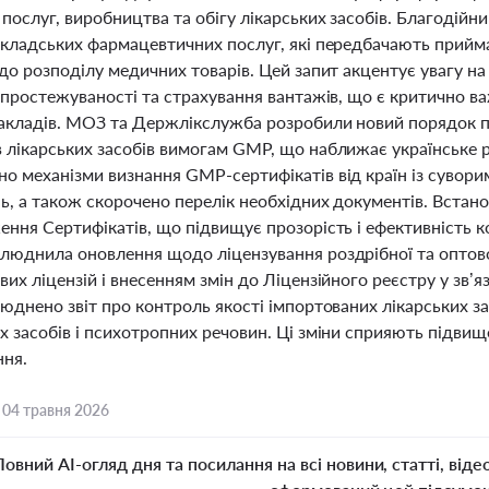
послуг, виробництва та обігу лікарських засобів. Благодійни
кладських фармацевтичних послуг, які передбачають прийман
 до розподілу медичних товарів. Цей запит акцентує увагу 
, простежуваності та страхування вантажів, що є критично 
акладів. МОЗ та Держлікслужба розробили новий порядок п
 лікарських засобів вимогам GMP, що наближає українське 
о механізми визнання GMP-сертифікатів від країн із сувор
ь, а також скорочено перелік необхідних документів. Встанов
ення Сертифікатів, що підвищує прозорість і ефективність
люднила оновлення щодо ліцензування роздрібної та оптової
их ліцензій і внесенням змін до Ліцензійного реєстру у зв’я
юднено звіт про контроль якості імпортованих лікарських зас
 засобів і психотропних речовин. Ці зміни сприяють підвищ
ння.
,
04 травня 2026
Повний AI-огляд дня та посилання на всі новини, статті, віде