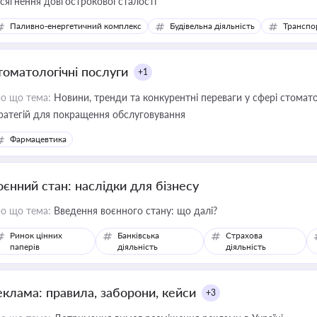
сягнення довгострокової сталості
Паливно-енергетичний комплекс
Будівельна діяльність
Транспо
томатологічні послуги
+1
о що тема:
Новини, тренди та конкурентні переваги у сфері стомато
ратегій для покращення обслуговування
Фармацевтика
оєнний стан: наслідки для бізнесу
о що тема:
Введення воєнного стану: що далі?
Ринок цінних
Банківська
Страхова
паперів
діяльність
діяльність
еклама: правила, заборони, кейси
+3