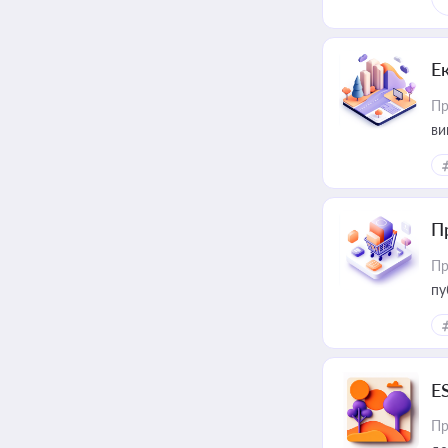
Е
Пр
ви
П
Пр
пу
E
Пр