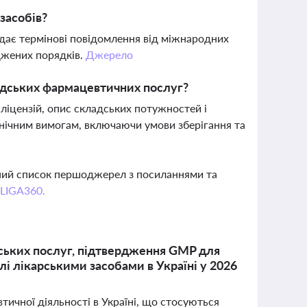
засобів?
ядає термінові повідомлення від міжнародних
джених порядків.
Джерело
ладських фармацевтичних послуг?
ліцензій, опис складських потужностей і
хнічним вимогам, включаючи умови зберігання та
вний список першоджерел з посиланнями та
 LIGA360.
дських послуг, підтвердження GMP для
влі лікарськими засобами в Україні у 2026
тичної діяльності в Україні, що стосуються