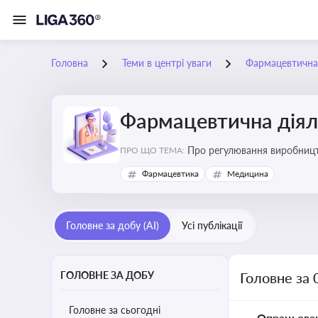
Головна
Теми в центрі уваги
Фармацевтична 
Фармацевтична діял
Про регулювання виробництв
ПРО ЩО ТЕМА:
та безпеки
Фармацевтика
Медицина
Головне за добу (AI)
Усі публікації
ГОЛОВНЕ ЗА ДОБУ
Головне за 
Головне за сьогодні
Опрацьова