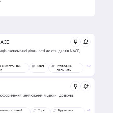
к
NACE
идів економічної діяльності до стандартів NACE,
о-енергетичний
Торгівля
Будівельна
+10
кс
діяльність
оформлення, анулювання ліцензій і дозволів,
о-енергетичний
Торгівля
Будівельна
+2