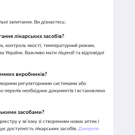
ьні запитання. Ви дізнаєтесь:
ання лікарських засобів?
ік, контроль якості, температурний режим,
а України. Важливо мати ліцензії та відповідні
емних виробників?
суворими регуляторними системами або
о перелік необхідних документів і встановлено
рськими засобами?
еєстру у зв’язку зі створенням нових аптек і
ує доступність лікарських засобів.
Джерело