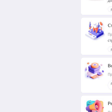
до
С
Пр
ст
В
Пр
Р