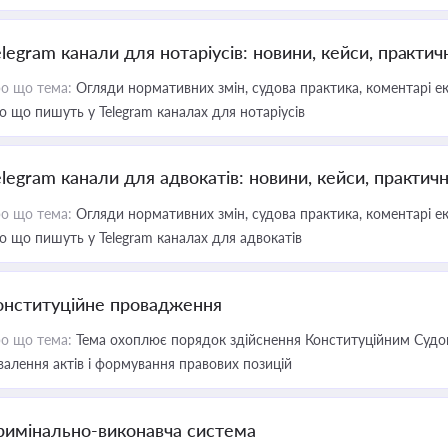
elegram канали для нотаріусів: новини, кейси, практич
о що тема:
Огляди нормативних змін, судова практика, коментарі екс
о що пишуть у Telegram каналах для нотаріусів
elegram канали для адвокатів: новини, кейси, практич
о що тема:
Огляди нормативних змін, судова практика, коментарі екс
о що пишуть у Telegram каналах для адвокатів
онституційне провадження
о що тема:
Тема охоплює порядок здійснення Конституційним Судом
валення актів і формування правових позицій
римінально-виконавча система