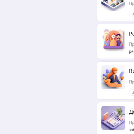
Пр
Р
Пр
ре
В
Пр
Д
Пр
зо