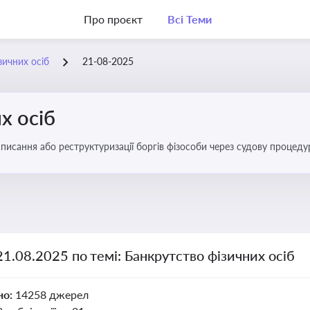
Про проєкт
Всі Теми
зичних осіб
21-08-2025
х осіб
списання або реструктуризації боргів фізособи через судову процед
ів
21.08.2025 по темі: Банкрутство фізичних осіб
но:
14258 джерел