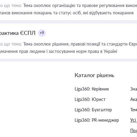
о що тема:
Тема охоплює організацію та правове регулювання викона
танов виконання покарань та статус осіб, які відбувають покарання
рактика ЄСПЛ
+9
о що тема:
Тема охоплює рішення, правові позиції та стандарти Євр
умачення прав людини і застосування норм права в Україні
Каталог рішень
Liga360: Керівник
Зн
Liga360: Юрист
Ак
Liga360: Бухгалтер
Тем
Liga360: PR-менеджер
Усі
Пол