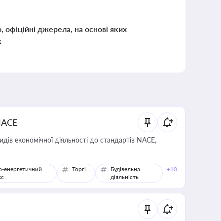
о, офіційні джерела, на основі яких
к
NACE
идів економічної діяльності до стандартів NACE,
о-енергетичний
Торгівля
Будівельна
+10
кс
діяльність