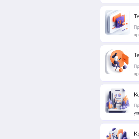
T
Пр
пр
T
Пр
пр
К
Пр
ух
К