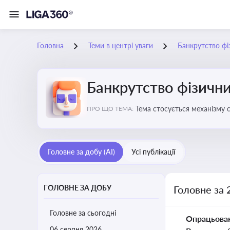
Головна
Теми в центрі уваги
Банкрутство фі
Банкрутство фізични
Тема стосується механізму 
ПРО ЩО ТЕМА:
як боржника, так і кредитор
Головне за добу (AI)
Усі публікації
ГОЛОВНЕ ЗА ДОБУ
Головне за 
Головне за сьогодні
Опрацьова
06 серпня 2026