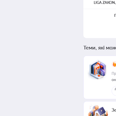
LIGA ZAKON
Теми, які мож
Пр
он
З