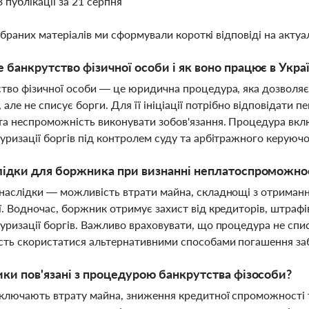
3 публікації за 21 серпня
ібраних матеріалів ми сформували короткі відповіді на актуал
 банкрутство фізичної особи і як воно працює в Украї
тво фізичної особи — це юридична процедура, яка дозволя
, але не списує борги. Для її ініціації потрібно відповідати 
та неспроможність виконувати зобов'язання. Процедура вкл
уризації боргів під контролем суду та арбітражного керуюч
лідки для боржника при визнанні неплатоспроможно
наслідки — можливість втрати майна, складнощі з отриманн
ї. Водночас, боржник отримує захист від кредиторів, штрафів
уризації боргів. Важливо враховувати, що процедура не спи
ть скористатися альтернативними способами погашення за
ики пов'язані з процедурою банкрутства фізособи?
ключають втрату майна, зниження кредитної спроможності т