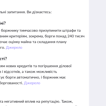
ьні запитання. Ви дізнаєтесь:
ні?
є боржнику тимчасово призупинити штрафи та
певним критеріям, зокрема, борги понад 240 тисяч
ючає оцінку майна та складання плану
ого.
Джерело
сті?
ям нових кредитів та погіршення ділової
 і відсотків, а також можливість
сує борги автоматично, і боржник має
боргованості.
Джерело
а негативний вплив на репутацію. Також,