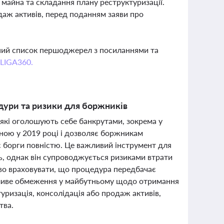
 майна та складання плану реструктуризації.
даж активів, перед поданням заяви про
вний список першоджерел з посиланнями та
 LIGA360.
едури та ризики для боржників
б, які оголошують себе банкрутами, зокрема у
еною у 2019 році і дозволяє боржникам
є борги повністю. Це важливий інструмент для
ь, однак він супроводжується ризиками втрати
иво враховувати, що процедура передбачає
ожливе обмеження у майбутньому щодо отримання
туризація, консолідація або продаж активів,
тва.