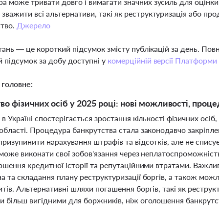
а може тривати довго і вимагати значних зусиль для оцінки
зважити всі альтернативи, такі як реструктуризація або про
ство.
Джерело
тань — це короткий підсумок змісту публікацій за день. По
 підсумок за добу доступні у
комерційній версії Платформи
 головне:
во фізичних осіб у 2025 році: нові можливості, проц
 в Україні спостерігається зростання кількості фізичних осі
 області. Процедура банкрутства стала законодавчо закріпл
призупинити нарахування штрафів та відсотків, але не спису
е може виконати свої зобов'язання через неплатоспроможніст
іршення кредитної історії та репутаційними втратами. Важл
на та складання плану реструктуризації боргів, а також м
тів. Альтернативні шляхи погашення боргів, такі як реструк
и більш вигідними для боржників, ніж оголошення банкрутс