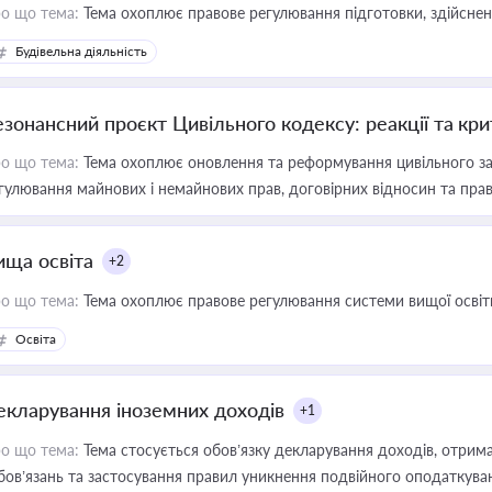
о що тема:
Тема охоплює правове регулювання підготовки, здійсненн
Будівельна діяльність
езонансний проєкт Цивільного кодексу: реакції та кр
о що тема:
Тема охоплює оновлення та реформування цивільного за
гулювання майнових і немайнових прав, договірних відносин та прав
ища освіта
+2
о що тема:
Тема охоплює правове регулювання системи вищої освіти, о
Освіта
екларування іноземних доходів
+1
о що тема:
Тема стосується обов’язку декларування доходів, отрим
бов’язань та застосування правил уникнення подвійного оподаткува