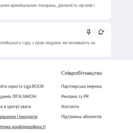
ння кримінальних покарань, діяльність органів і
опейського суду з прав людини, які впливають на
Співробітництво
айти юриста Liga:BOOK
Партнерська мережа
адемія ЛІГА:ЗАКОН
Реклама та PR
и в центрі уваги
Контакти
 рішення і продукти
Підтримка абонентів
ітика конфіденційності