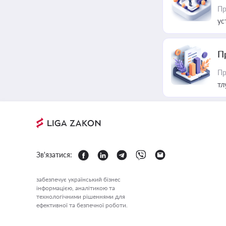
Пр
ус
П
Пр
тл
Зв'язатися:
забезпечує український бізнес
інформацією, аналітикою та
технологічними рішеннями для
ефективної та безпечної роботи.