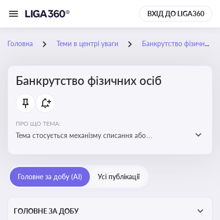
ВХІД ДО LIGA360
Головна
Теми в центрі уваги
Банкрутство фізичних осіб
Банкрутство фізичних осіб
ПРО ЩО ТЕМА:
Тема стосується механізму списання або
реструктуризації боргів фізособи через судову
процедуру банкрутства, що дозволяє захистити
права як боржника, так і кредиторів
Головне за добу (AI)
Усі публікації
ГОЛОВНЕ ЗА ДОБУ