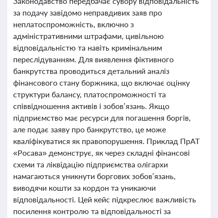
Законодавство передбачає сувору відповідальність
за подачу завідомо неправдивих заяв про
неплатоспроможність, включно з
адміністративними штрафами, цивільною
відповідальністю та навіть кримінальним
переслідуванням. Для виявлення фіктивного
банкрутства проводиться детальний аналіз
фінансового стану боржника, що включає оцінку
структури балансу, платоспроможності та
співвідношення активів і зобов’язань. Якщо
підприємство має ресурси для погашення боргів,
але подає заяву про банкрутство, це може
кваліфікуватися як правопорушення. Приклад ПрАТ
«Росава» демонструє, як через складні фінансові
схеми та ліквідацію підприємства олігархи
намагаються уникнути боргових зобов’язань,
виводячи кошти за кордон та уникаючи
відповідальності. Цей кейс підкреслює важливість
посилення контролю та відповідальності за