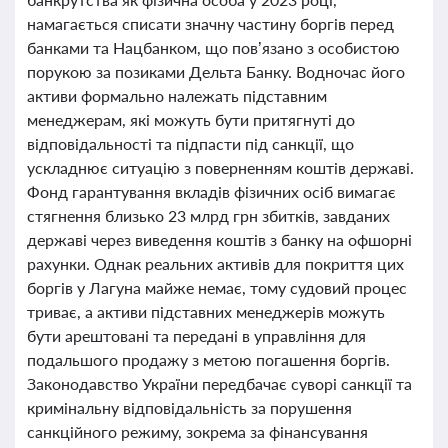
намагається списати значну частину боргів перед
банками та Нацбанком, що пов’язано з особистою
порукою за позиками Дельта Банку. Водночас його
активи формально належать підставним
менеджерам, які можуть бути притягнуті до
відповідальності та підпасти під санкції, що
ускладнює ситуацію з поверненням коштів державі.
Фонд гарантування вкладів фізичних осіб вимагає
стягнення близько 23 млрд грн збитків, завданих
державі через виведення коштів з банку на офшорні
рахунки. Однак реальних активів для покриття цих
боргів у Лагуна майже немає, тому судовий процес
триває, а активи підставних менеджерів можуть
бути арештовані та передані в управління для
подальшого продажу з метою погашення боргів.
Законодавство України передбачає суворі санкції та
кримінальну відповідальність за порушення
санкційного режиму, зокрема за фінансування