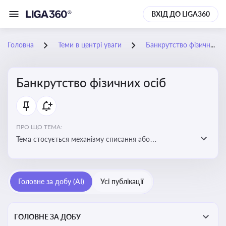
ВХІД ДО LIGA360
Головна
Теми в центрі уваги
Банкрутство фізичних осіб
Банкрутство фізичних осіб
ПРО ЩО ТЕМА:
Тема стосується механізму списання або
реструктуризації боргів фізособи через судову
процедуру банкрутства, що дозволяє захистити
права як боржника, так і кредиторів
Головне за добу (AI)
Усі публікації
ГОЛОВНЕ ЗА ДОБУ