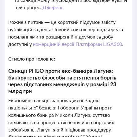
цей процес.
Джерело
Кожне з питань — це короткий підсумок змісту
публікацій за день. Повний список першоджерел з
посиланнями та розширений підсумок за добу
доступні у
комерційній версії Платформи LIGA360.
Стисло про головне:
Санкції РНБО проти екс-банкіра Лагуна:
банкрутство фізособи та стягнення боргів
через підставних менеджерів у розмірі 23
млрд грн
Економічні санкції, запроваджені Радою
національної безпеки і оборони України проти
колишнього банкіра Миколи Лагуна, суттєво
впливають на процес стягнення його боргових
зобов’язань. Лагун, який ініціював процедуру
банкрутства як фізична особа у 2023 році,