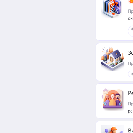
Пр
он
З
Пр
Р
Пр
ре
В