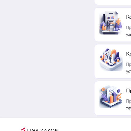
К
Пр
ух
К
Пр
ус
П
Пр
тл