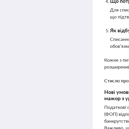
Що потр
Для спис
що підтв
Як відб
Списання
обов’язк
Кожне з пи
розширений
Стисло про
Нові умов
мажор з у
Податкові 
(ФОП) відп
банкрутство
Важливо, щ