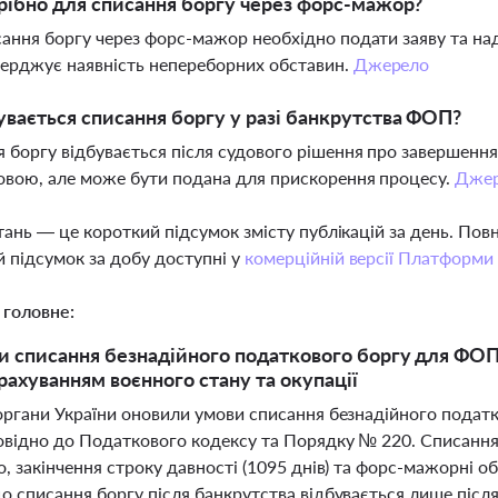
ібно для списання боргу через форс-мажор?
ання боргу через форс-мажор необхідно подати заяву та на
ерджує наявність непереборних обставин.
Джерело
увається списання боргу у разі банкрутства ФОП?
 боргу відбувається після судового рішення про завершення
овою, але може бути подана для прискорення процесу.
Дже
тань — це короткий підсумок змісту публікацій за день. По
 підсумок за добу доступні у
комерційній версії Платформи
 головне:
и списання безнадійного податкового боргу для ФОП:
рахуванням воєнного стану та окупації
органи України оновили умови списання безнадійного податк
овідно до Податкового кодексу та Порядку № 220. Списання
, закінчення строку давності (1095 днів) та форс-мажорні обс
о списання боргу після банкрутства відбувається лише піс