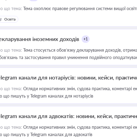
о що тема:
Тема охоплює правове регулювання системи вищої освіти, о
Освіта
екларування іноземних доходів
+1
о що тема:
Тема стосується обов’язку декларування доходів, отрим
бов’язань та застосування правил уникнення подвійного оподаткува
elegram канали для нотаріусів: новини, кейси, практич
о що тема:
Огляди нормативних змін, судова практика, коментарі екс
о що пишуть у Telegram каналах для нотаріусів
elegram канали для адвокатів: новини, кейси, практич
о що тема:
Огляди нормативних змін, судова практика, коментарі екс
о що пишуть у Telegram каналах для адвокатів