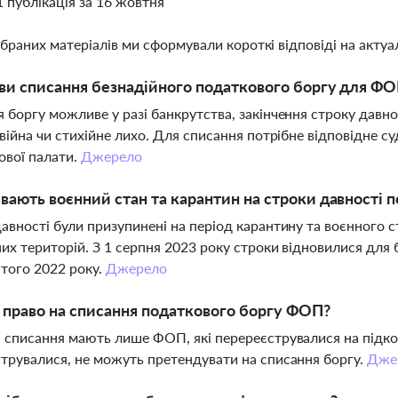
1 публікація за 16 жовтня
ібраних матеріалів ми сформували короткі відповіді на актуал
ви списання безнадійного податкового боргу для Ф
 боргу можливе у разі банкрутства, закінчення строку давно
 війна чи стихійне лихо. Для списання потрібне відповідне с
ової палати.
Джерело
вають воєнний стан та карантин на строки давності 
авності були призупинені на період карантину та воєнного ст
их територій. З 1 серпня 2023 року строки відновилися для 
того 2022 року.
Джерело
 право на списання податкового боргу ФОП?
 списання мають лише ФОП, які перереєструвалися на підко
трувалися, не можуть претендувати на списання боргу.
Дже