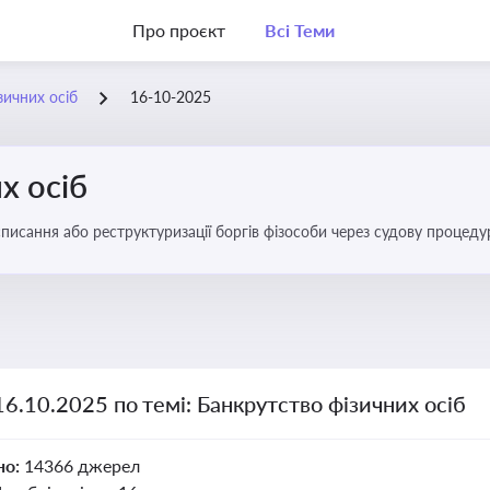
Про проєкт
Всі Теми
зичних осіб
16-10-2025
х осіб
списання або реструктуризації боргів фізособи через судову процед
ів
16.10.2025 по темі: Банкрутство фізичних осіб
но:
14366 джерел