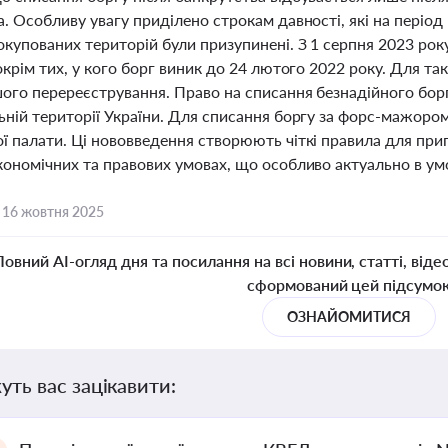
. Особливу увагу приділено строкам давності, які на період 
купованих територій були призупинені. З 1 серпня 2023 рок
окрім тих, у кого борг виник до 24 лютого 2022 року. Для 
ого перереєстрування. Право на списання безнадійного бор
ній території України. Для списання боргу за форс-мажором
 палати. Ці нововведення створюють чіткі правила для прип
ономічних та правових умовах, що особливо актуально в умо
,
16 жовтня 2025
Повний AI-огляд дня та посилання на всі новини, статті, віде
сформований цей підсумо
ОЗНАЙОМИТИСЯ
уть вас зацікавити: