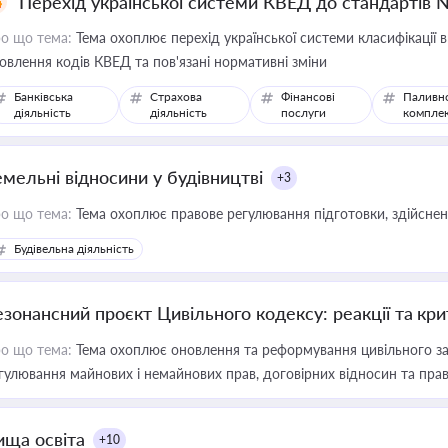
Перехід української системи КВЕД до стандартів 
о що тема:
Тема охоплює перехід української системи класифікації в
овлення кодів КВЕД та пов'язані нормативні зміни
Банківська
Страхова
Фінансові
Паливн
діяльність
діяльність
послуги
компле
емельні відносини у будівництві
+3
о що тема:
Тема охоплює правове регулювання підготовки, здійсненн
Будівельна діяльність
езонансний проєкт Цивільного кодексу: реакції та кр
о що тема:
Тема охоплює оновлення та реформування цивільного за
гулювання майнових і немайнових прав, договірних відносин та прав
ища освіта
+10