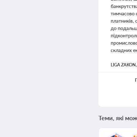
банкрутства
тимчасово о
платників, 
до подальш
підконтроль
промислової
складних ек
LIGA ZAKON
Теми, які мож