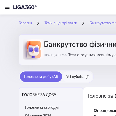
Головна
Теми в центрі уваги
Банкрутство фі
Банкрутство фізични
Тема стосується механізму 
ПРО ЩО ТЕМА:
як боржника, так і кредитор
Головне за добу (AI)
Усі публікації
ГОЛОВНЕ ЗА ДОБУ
Головне за 
Головне за сьогодні
Опрацьова
06 серпня 2026