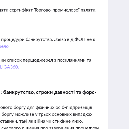
дати сертифікат Торгово-промислової палати,
 процедури банкрутства. Заява від ФОП не є
рело
вний список першоджерел з посиланнями та
 LIGA360.
 банкрутство, строки давності та форс-
ового боргу для фізичних осіб-підприємців
 боргу можливе у трьох основних випадках:
тавини, такі як війна чи стихійне лихо.
ля судового рішення про завершення процедури