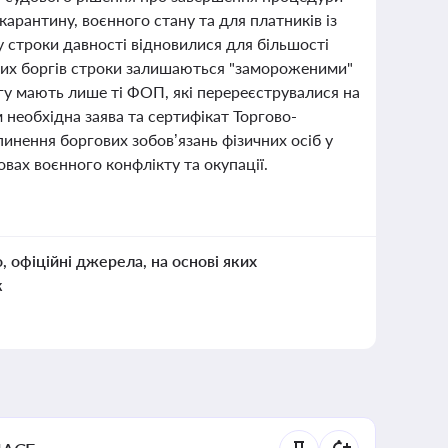
карантину, воєнного стану та для платників із
у строки давності відновилися для більшості
таких боргів строки залишаються "замороженими"
гу мають лише ті ФОП, які перереєструвалися на
 необхідна заява та сертифікат Торгово-
инення боргових зобов’язань фізичних осіб у
вах воєнного конфлікту та окупації.
о, офіційні джерела, на основі яких
к