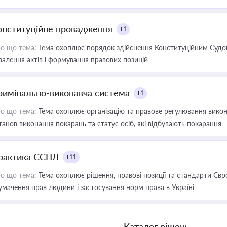
онституційне провадження
+1
о що тема:
Тема охоплює порядок здійснення Конституційним Судом
валення актів і формування правових позицій
римінально-виконавча система
+1
о що тема:
Тема охоплює організацію та правове регулювання викона
танов виконання покарань та статус осіб, які відбувають покарання
рактика ЄСПЛ
+11
о що тема:
Тема охоплює рішення, правові позиції та стандарти Євр
умачення прав людини і застосування норм права в Україні
Каталог рішень