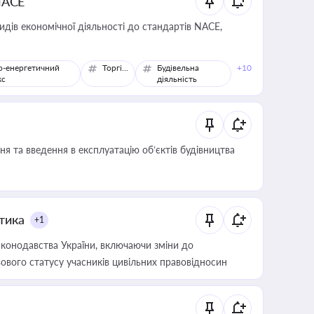
NACE
идів економічної діяльності до стандартів NACE,
о-енергетичний
Торгівля
Будівельна
+10
кс
діяльність
я та введення в експлуатацію об’єктів будівництва
итика
+1
конодавства України, включаючи зміни до
ового статусу учасників цивільних правовідносин