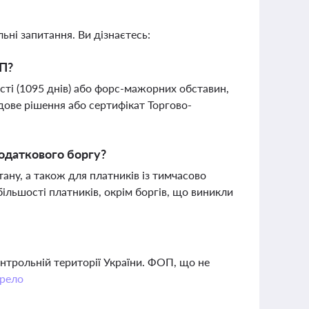
ьні запитання. Ви дізнаєтесь:
ОП?
сті (1095 днів) або форс-мажорних обставин,
удове рішення або сертифікат Торгово-
податкового боргу?
ану, а також для платників із тимчасово
більшості платників, окрім боргів, що виникли
нтрольній території України. ФОП, що не
рело