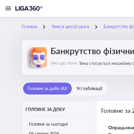
Головна
Теми в центрі уваги
Банкрутство фі
Банкрутство фізични
Тема стосується механізму 
ПРО ЩО ТЕМА:
як боржника, так і кредитор
Головне за добу (AI)
Усі публікації
ГОЛОВНЕ ЗА ДОБУ
Головне за 
Головне за сьогодні
Опрацьова
06 серпня 2026