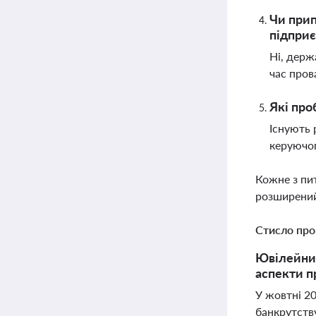
Чи прип
підприє
Ні, держ
час пров
Які про
Існують 
керуючог
Кожне з пи
розширений
Стисло про
Ювілейний
аспекти п
У жовтні 20
банкрутству