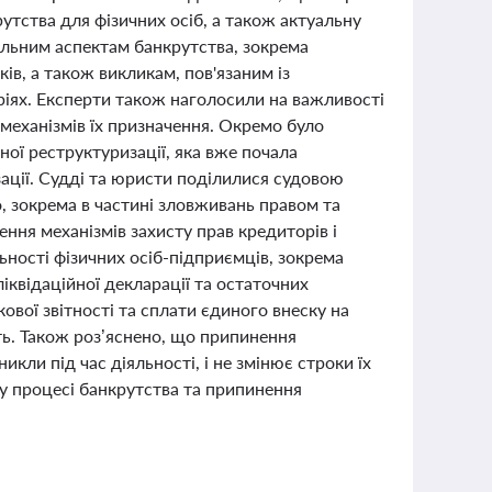
тства для фізичних осіб, а також актуальну
альним аспектам банкрутства, зокрема
ів, а також викликам, пов'язаним із
іях. Експерти також наголосили на важливості
механізмів їх призначення. Окремо було
ої реструктуризації, яка вже почала
ізації. Судді та юристи поділилися судовою
 зокрема в частині зловживань правом та
ння механізмів захисту прав кредиторів і
ьності фізичних осіб-підприємців, зокрема
іквідаційної декларації та остаточних
кової звітності та сплати єдиного внеску на
сть. Також роз’яснено, що припинення
икли під час діяльності, і не змінює строки їх
у процесі банкрутства та припинення