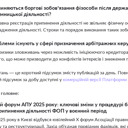
иняються боргові зобов’язання фізособи після держа
мницької діяльності?
авна реєстрація припинення діяльності не звільняє фізичну о
адження діяльності. Строки та порядок виконання таких зо
блеми існують у сфері призначення арбітражних кер
ризики зловживань через можливість ініціюючого кредитор
о, що може призводити до конфліктів інтересів і зниження
тань — це короткий підсумок змісту публікацій за день. По
 підсумок за добу доступні у
комерційній версії Платформи
 головне:
 форум АПУ 2025 року: ключові зміни у процедурі ба
рипинення діяльності ФОП у воєнний період
25 року в Києві відбувся ювілейний X форум Асоціації правн
 та реструктуризації. Захід об'єднав провідних фахівців, як