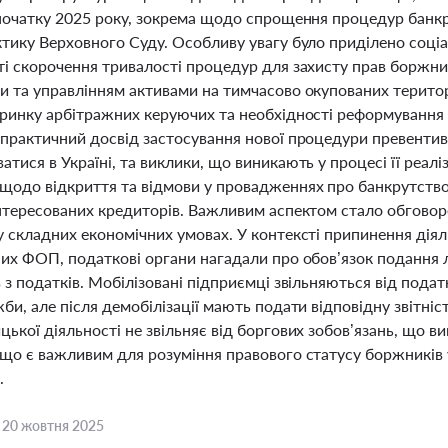
 початку 2025 року, зокрема щодо спрощення процедур банкру
ктику Верховного Суду. Особливу увагу було приділено соці
і скорочення тривалості процедур для захисту прав боржник
и та управлінням активами на тимчасово окупованих територ
 ринку арбітражних керуючих та необхідності реформування 
практичний досвід застосування нової процедури превентивн
тися в Україні, та виклики, що виникають у процесі її реал
щодо відкриття та відмови у провадженнях про банкрутство,
нтересованих кредиторів. Важливим аспектом стало обговоре
 складних економічних умовах. У контексті припинення діял
их ФОП, податкові органи нагадали про обов’язок подання л
 з податків. Мобілізовані підприємці звільняються від подат
би, але після демобілізації мають подати відповідну звітні
ької діяльності не звільняє від боргових зобов’язань, що вин
 що є важливим для розуміння правового статусу боржників 
.
,
20 жовтня 2025