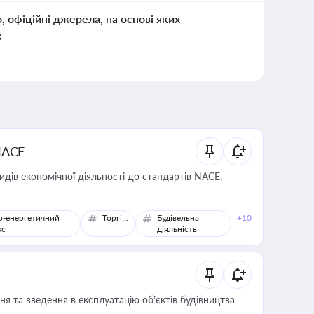
о, офіційні джерела, на основі яких
к
NACE
идів економічної діяльності до стандартів NACE,
о-енергетичний
Торгівля
Будівельна
+10
кс
діяльність
я та введення в експлуатацію об’єктів будівництва