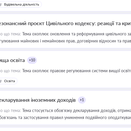
Будівельна діяльність
езонансний проєкт Цивільного кодексу: реакції та кр
о що тема:
Тема охоплює оновлення та реформування цивільного за
гулювання майнових і немайнових прав, договірних відносин та прав
ища освіта
+10
о що тема:
Тема охоплює правове регулювання системи вищої освіти, о
Освіта
екларування іноземних доходів
+1
о що тема:
Тема стосується обов’язку декларування доходів, отрим
бов’язань та застосування правил уникнення подвійного оподаткува