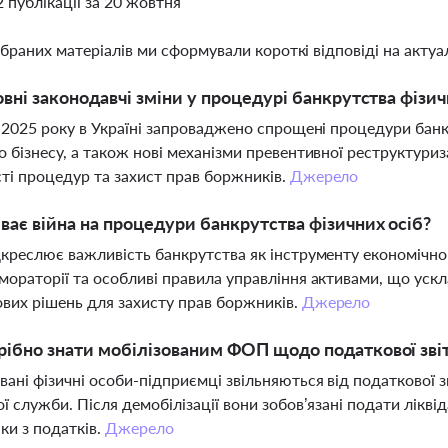
2 публікації за 20 жовтня
ібраних матеріалів ми сформували короткі відповіді на актуал
овні законодавчі зміни у процедурі банкрутства фізич
я 2025 року в Україні запроваджено спрощені процедури банк
о бізнесу, а також нові механізми превентивної реструктуриз
ті процедур та захист прав боржників.
Джерело
ває війна на процедури банкрутства фізичних осіб?
дкреслює важливість банкрутства як інструменту економічно
мораторії та особливі правила управління активами, що у
вих рішень для захисту прав боржників.
Джерело
ібно знати мобілізованим ФОП щодо податкової звіт
вані фізичні особи-підприємці звільняються від податкової з
ої служби. Після демобілізації вони зобов’язані подати лікв
ки з податків.
Джерело