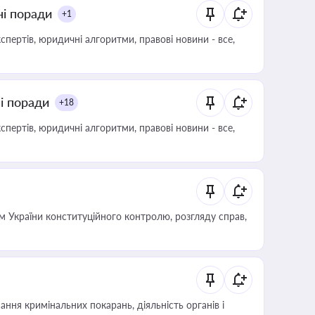
ні поради
+1
пертів, юридичні алгоритми, правові новини - все,
ні поради
+18
пертів, юридичні алгоритми, правові новини - все,
 України конституційного контролю, розгляду справ,
ння кримінальних покарань, діяльність органів і