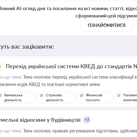
Повний AI-огляд дня та посилання на всі новини, статті, віде
сформований цей підсумо
ОЗНАЙОМИТИСЯ
уть вас зацікавити:
Перехід української системи КВЕД до стандартів 
о що тема:
Тема охоплює перехід української системи класифікації в
овлення кодів КВЕД та пов'язані нормативні зміни
Банківська
Страхова
Фінансові
Паливн
діяльність
діяльність
послуги
компле
емельні відносини у будівництві
+3
о що тема:
Тема охоплює правове регулювання підготовки, здійсненн