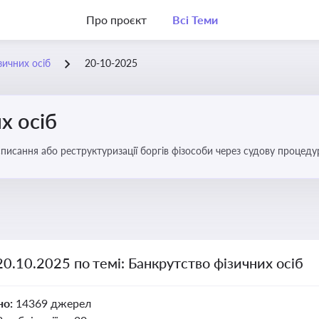
Про проєкт
Всі Теми
зичних осіб
20-10-2025
х осіб
списання або реструктуризації боргів фізособи через судову процед
ів
20.10.2025 по темі: Банкрутство фізичних осіб
но:
14369 джерел