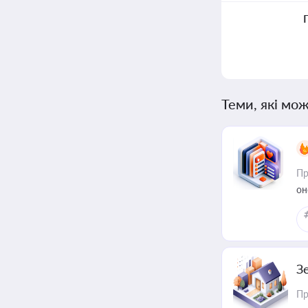
Теми, які мож
Пр
он
З
Пр