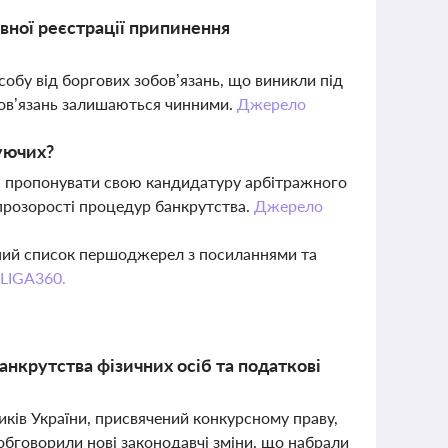
вної реєстрації припинення
собу від боргових зобов’язань, що виникли під
бов’язань залишаються чинними.
Джерело
уючих?
а пропонувати свою кандидатуру арбітражного
 прозорості процедур банкрутства.
Джерело
вний список першоджерел з посиланнями та
 LIGA360.
нкрутства фізичних осіб та податкові
иків України, присвячений конкурсному праву,
і обговорили нові законодавчі зміни, що набрали