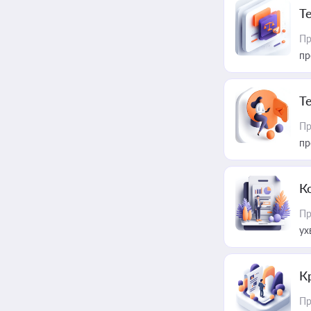
T
Пр
пр
T
Пр
пр
К
Пр
ух
К
Пр