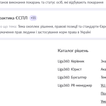
танов виконання покарань та статус осіб, які відбувають покарання
рактика ЄСПЛ
+11
о що тема:
Тема охоплює рішення, правові позиції та стандарти Євр
умачення прав людини і застосування норм права в Україні
Каталог рішень
Liga360: Керівник
Зн
Liga360: Юрист
Ак
Liga360: Бухгалтер
Тем
Liga360: PR-менеджер
Усі
Пол
Умо