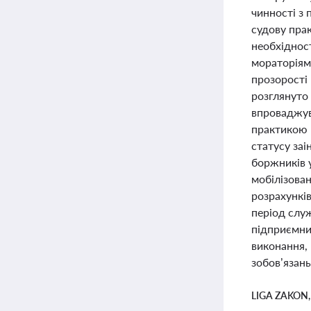
чинності з
судову пра
необхідност
мораторіям
прозорості
розглянуто 
впроваджува
практикою 
статусу заі
боржників у
мобілізован
розрахунків
період служ
підприємниц
виконання,
зобов’язань
LIGA ZAKON