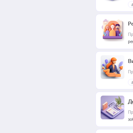
Р
Пр
ре
В
Пр
Д
Пр
зо