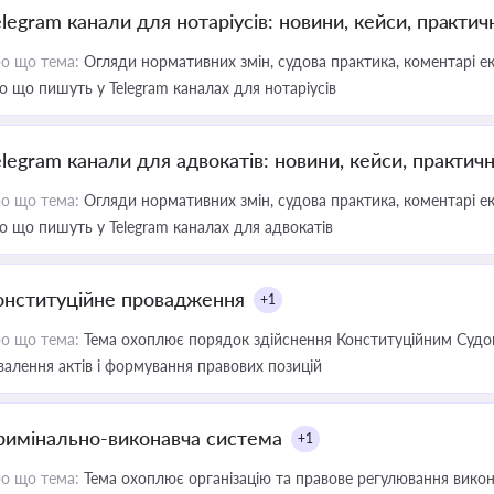
elegram канали для нотаріусів: новини, кейси, практич
о що тема:
Огляди нормативних змін, судова практика, коментарі екс
о що пишуть у Telegram каналах для нотаріусів
elegram канали для адвокатів: новини, кейси, практич
о що тема:
Огляди нормативних змін, судова практика, коментарі екс
о що пишуть у Telegram каналах для адвокатів
онституційне провадження
+1
о що тема:
Тема охоплює порядок здійснення Конституційним Судом
валення актів і формування правових позицій
римінально-виконавча система
+1
о що тема:
Тема охоплює організацію та правове регулювання викона