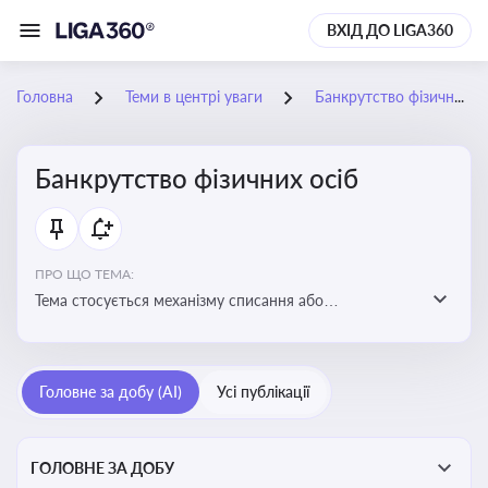
ВХІД ДО LIGA360
Головна
Теми в центрі уваги
Банкрутство фізичних осіб
Банкрутство фізичних осіб
ПРО ЩО ТЕМА:
Тема стосується механізму списання або
реструктуризації боргів фізособи через судову
процедуру банкрутства, що дозволяє захистити
права як боржника, так і кредиторів
Головне за добу (AI)
Усі публікації
ГОЛОВНЕ ЗА ДОБУ