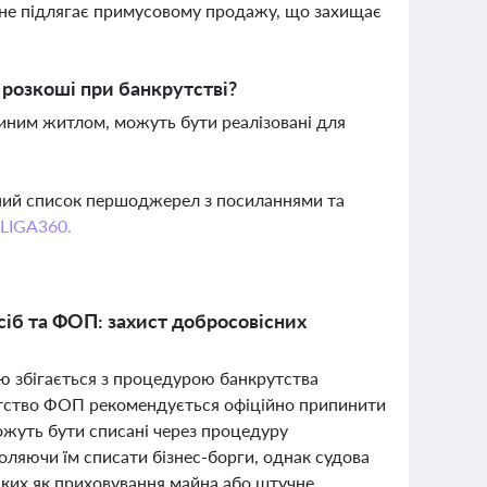
 не підлягає примусовому продажу, що захищає
розкоші при банкрутстві?
диним житлом, можуть бути реалізовані для
вний список першоджерел з посиланнями та
 LIGA360.
сіб та ФОП: захист добросовісних
ю збігається з процедурою банкрутства
утство ФОП рекомендується офіційно припинити
можуть бути списані через процедуру
ляючи їм списати бізнес-борги, однак судова
аких як приховування майна або штучне