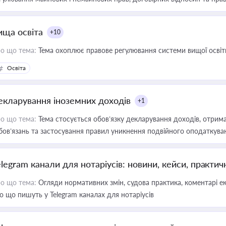
ища освіта
+10
о що тема:
Тема охоплює правове регулювання системи вищої освіти, о
Освіта
екларування іноземних доходів
+1
о що тема:
Тема стосується обов’язку декларування доходів, отрим
бов’язань та застосування правил уникнення подвійного оподаткува
elegram канали для нотаріусів: новини, кейси, практич
о що тема:
Огляди нормативних змін, судова практика, коментарі екс
о що пишуть у Telegram каналах для нотаріусів