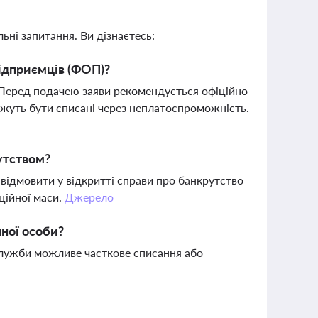
ьні запитання. Ви дізнаєтесь:
підприємців (ФОП)?
 Перед подачею заяви рекомендується офіційно
можуть бути списані через неплатоспроможність.
утством?
ідмовити у відкритті справи про банкрутство
ційної маси.
Джерело
чної особи?
 служби можливе часткове списання або