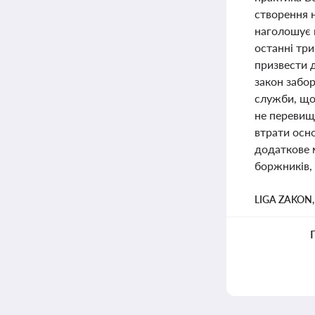
створення 
наголошує 
останні три
призвести д
закон забор
служби, що
не перевищу
втрати осн
додаткове 
боржників,
LIGA ZAKON