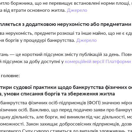
тло боржника, що не перевищує встановлені норми площі,
 від втрати основного житла.
Джерело
ляється з додатковою нерухомістю або предметами 
а нерухомість, предмети розкоші та інше майно, що не є є
я боргів у процедурі банкрутства.
Джерело
тань — це короткий підсумок змісту публікацій за день. По
 підсумок за добу доступні у
комерційній версії Платформи
 головне:
нтири судової практики щодо банкрутства фізичних о
, умови списання боргів та збереження житла
банкрутства фізичних осіб-підприємців (ФОП) значною міро
фізичних осіб. Важливо, що перед подачею заяви про банкр
ьку діяльність, але борги, які виникли під час діяльності, 
оможності. Закон захищає добросовісних підприємців, дозво
ерховного Суду суворо ставиться до випадків зловживань, т