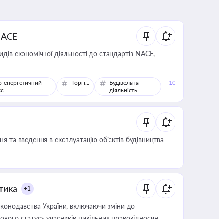
NACE
идів економічної діяльності до стандартів NACE,
о-енергетичний
Торгівля
Будівельна
+10
кс
діяльність
я та введення в експлуатацію об’єктів будівництва
итика
+1
конодавства України, включаючи зміни до
ового статусу учасників цивільних правовідносин