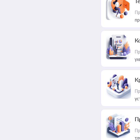
T
Пр
пр
К
Пр
ух
К
Пр
ус
П
Пр
тл