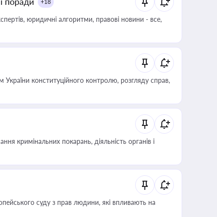
ні поради
+18
пертів, юридичні алгоритми, правові новини - все,
 України конституційного контролю, розгляду справ,
ння кримінальних покарань, діяльність органів і
опейського суду з прав людини, які впливають на