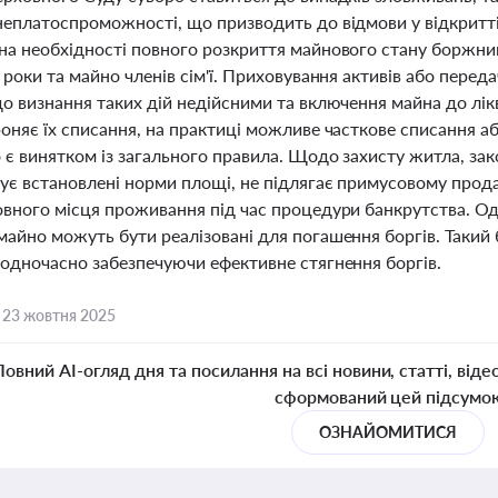
неплатоспроможності, що призводить до відмови у відкритт
на необхідності повного розкриття майнового стану боржни
 роки та майно членів сім'ї. Приховування активів або пере
о визнання таких дій недійсними та включення майна до лік
оняє їх списання, на практиці можливе часткове списання а
 є винятком із загального правила. Щодо захисту житла, за
є встановлені норми площі, не підлягає примусовому продаж
овного місця проживання під час процедури банкрутства. Од
майно можуть бути реалізовані для погашення боргів. Такий
 одночасно забезпечуючи ефективне стягнення боргів.
,
23 жовтня 2025
Повний AI-огляд дня та посилання на всі новини, статті, віде
сформований цей підсумо
ОЗНАЙОМИТИСЯ