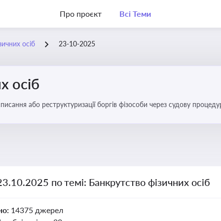
Про проєкт
Всі Теми
зичних осіб
23-10-2025
х осіб
списання або реструктуризації боргів фізособи через судову процед
ів
23.10.2025 по темі: Банкрутство фізичних осіб
но:
14375 джерел