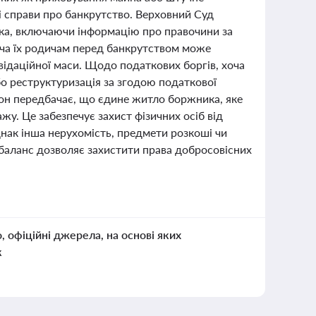
і справи про банкрутство. Верховний Суд
ка, включаючи інформацію про правочини за
дача їх родичам перед банкрутством може
відаційної маси. Щодо податкових боргів, хоча
бо реструктуризація за згодою податкової
кон передбачає, що єдине житло боржника, яке
у. Це забезпечує захист фізичних осіб від
нак інша нерухомість, предмети розкоші чи
 баланс дозволяє захистити права добросовісних
о, офіційні джерела, на основі яких
к