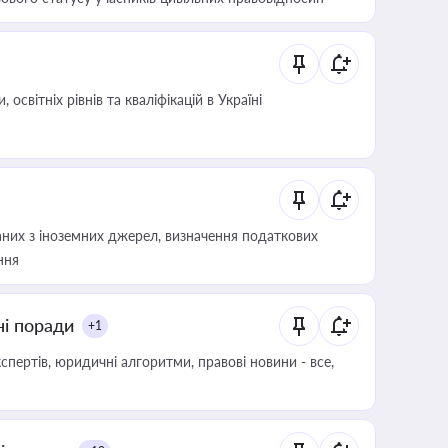
світніх рівнів та кваліфікацій в Україні
аних з іноземних джерел, визначення податкових
ння
ні поради
+1
пертів, юридичні алгоритми, правові новини - все,