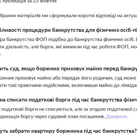
1 публікація за 23 жовтня
ібраних матеріалів ми сформували короткі відповіді на актуал
бливості процедури банкрутства для фізичних осіб-
а банкрутства ФОП подібна до банкрутства фізичних осіб.
и діяльність, але борги, які виникли під час роботи ФОП, 
о
ить суд, якщо боржник приховує майно перед банкр
жник приховує майно або передає його родичам, суд може в
ати такі правочини недійсними, включивши майно до ліквіда
а списати податкові борги під час банкрутства фізи
 податкові борги не списуються, але за згодою податкової
уризація боргу через судовий план погашення.
Джерело
ть забрати квартиру боржника під час банкрутства?