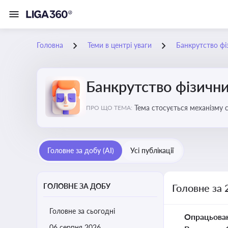
Головна
Теми в центрі уваги
Банкрутство фі
Банкрутство фізични
Тема стосується механізму 
ПРО ЩО ТЕМА:
як боржника, так і кредитор
Головне за добу (AI)
Усі публікації
ГОЛОВНЕ ЗА ДОБУ
Головне за 
Головне за сьогодні
Опрацьова
06 серпня 2026