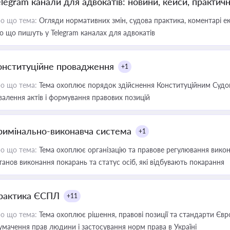
elegram канали для адвокатів: новини, кейси, практич
о що тема:
Огляди нормативних змін, судова практика, коментарі екс
о що пишуть у Telegram каналах для адвокатів
онституційне провадження
+1
о що тема:
Тема охоплює порядок здійснення Конституційним Судом
валення актів і формування правових позицій
римінально-виконавча система
+1
о що тема:
Тема охоплює організацію та правове регулювання викона
танов виконання покарань та статус осіб, які відбувають покарання
рактика ЄСПЛ
+11
о що тема:
Тема охоплює рішення, правові позиції та стандарти Євр
умачення прав людини і застосування норм права в Україні