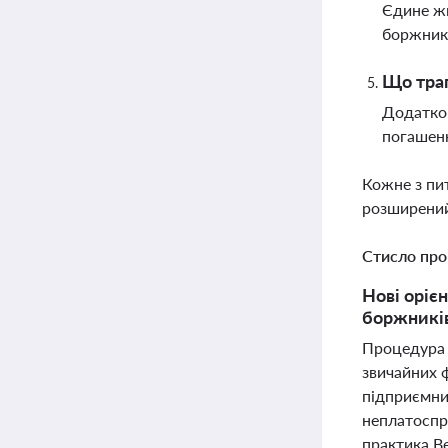
Єдине жи
боржника
Що трап
Додатков
погашенн
Кожне з пи
розширений
Стисло про
Нові оріє
боржників
Процедура 
звичайних 
підприємниц
неплатоспр
практика В