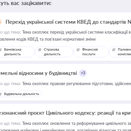
уть вас зацікавити:
Перехід української системи КВЕД до стандартів 
о що тема:
Тема охоплює перехід української системи класифікації в
овлення кодів КВЕД та пов'язані нормативні зміни
Банківська
Страхова
Фінансові
Паливн
діяльність
діяльність
послуги
компле
емельні відносини у будівництві
+3
о що тема:
Тема охоплює правове регулювання підготовки, здійсненн
Будівельна діяльність
езонансний проєкт Цивільного кодексу: реакції та кр
о що тема:
Тема охоплює оновлення та реформування цивільного за
гулювання майнових і немайнових прав, договірних відносин та прав