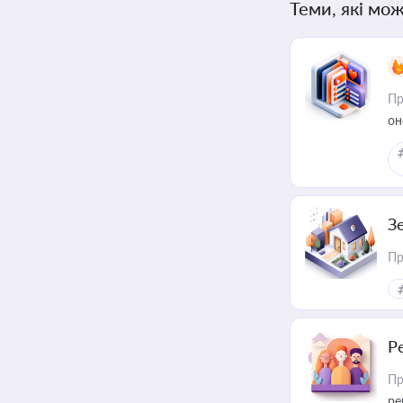
Теми, які мож
Пр
он
З
Пр
Р
Пр
ре