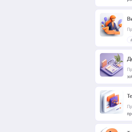
В
Пр
Д
Пр
зо
T
Пр
пр