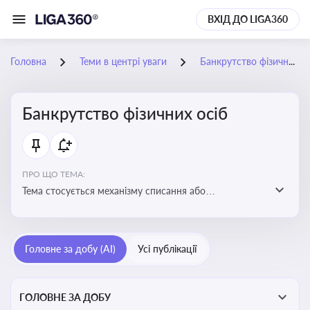
ВХІД ДО LIGA360
Головна
Теми в центрі уваги
Банкрутство фізичних осіб
Банкрутство фізичних осіб
ПРО ЩО ТЕМА:
Тема стосується механізму списання або
реструктуризації боргів фізособи через судову
процедуру банкрутства, що дозволяє захистити
права як боржника, так і кредиторів
Головне за добу (AI)
Усі публікації
ГОЛОВНЕ ЗА ДОБУ