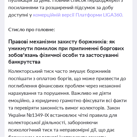
посиланнями та розширений підсумок за добу
доступні у
комерційній версії Платформи LIGA360.
Стисло про головне:
Правові механізми захисту боржників: як
уникнути помилок при припиненні боргових
зобов’язань фізичної особи та застосуванні
банкрутства
Колекторський тиск часто змушує боржників
поспішати з оплатою боргів, що може призвести до
поглиблення фінансових проблем через незаконні
нарахування та порушення. Важливо не діяти
емоційно, а юридично грамотно фіксувати всі факти
та перевіряти законність вимог колекторів. Закон
України №1349-IX встановлює чіткі правила для
колекторської діяльності, забороняючи
психологічний тиск та неправомірні дії, що дає
боржникам додаткові інструменти захисту.