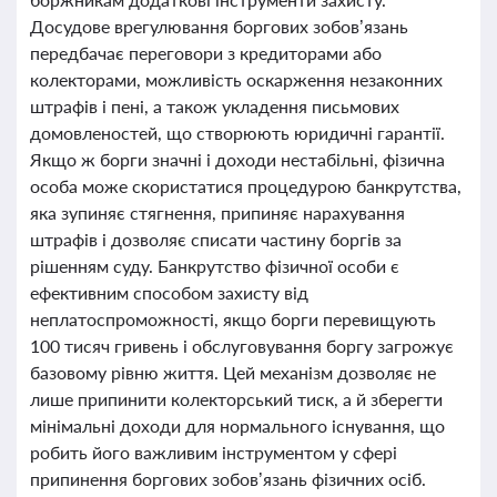
Досудове врегулювання боргових зобов’язань
передбачає переговори з кредиторами або
колекторами, можливість оскарження незаконних
штрафів і пені, а також укладення письмових
домовленостей, що створюють юридичні гарантії.
Якщо ж борги значні і доходи нестабільні, фізична
особа може скористатися процедурою банкрутства,
яка зупиняє стягнення, припиняє нарахування
штрафів і дозволяє списати частину боргів за
рішенням суду. Банкрутство фізичної особи є
ефективним способом захисту від
неплатоспроможності, якщо борги перевищують
100 тисяч гривень і обслуговування боргу загрожує
базовому рівню життя. Цей механізм дозволяє не
лише припинити колекторський тиск, а й зберегти
мінімальні доходи для нормального існування, що
робить його важливим інструментом у сфері
припинення боргових зобов’язань фізичних осіб.