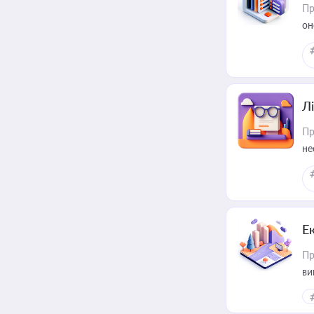
Пр
он
Лі
Пр
не
Е
Пр
ви