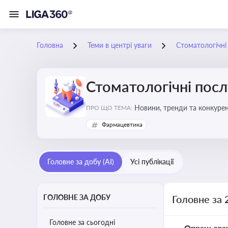
Головна
Теми в центрі уваги
Стоматологічні
Стоматологічні посл
Новини, тренди та конкурентні пер
ПРО ЩО ТЕМА:
обслуговування
Фармацевтика
Головне за добу (AI)
Усі публікації
ГОЛОВНЕ ЗА ДОБУ
Головне за 
Головне за сьогодні
Опрацьова