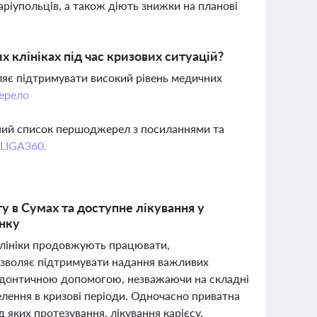
маріупольців, а також діють знижки на планові
х клініках під час кризових ситуацій?
ляє підтримувати високий рівень медичних
ерело
вний список першоджерел з посиланнями та
 LIGA360.
ту в Сумах та доступне лікування у
анку
 клініки продовжують працювати,
озволяє підтримувати надання важливих
тодонтичною допомогою, незважаючи на складні
елення в кризові періоди. Одночасно приватна
д яких протезування, лікування карієсу,