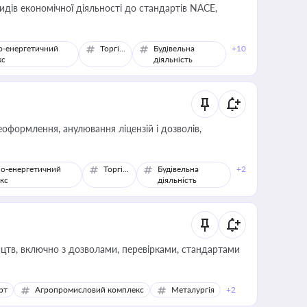
идів економічної діяльності до стандартів NACE,
о-енергетичний
Торгівля
Будівельна
+10
кс
діяльність
оформлення, анулювання ліцензій і дозволів,
о-енергетичний
Торгівля
Будівельна
+2
кс
діяльність
цтв, включно з дозволами, перевірками, стандартами
рт
Агропромисловий комплекс
Металургія
+2