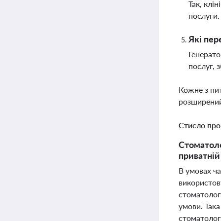
Так, клі
послуги
Які пер
Генерато
послуг, 
Кожне з пи
розширений
Стисло про
Стоматолог
приватній
В умовах ч
використов
стоматолог
умови. Така
стоматологі