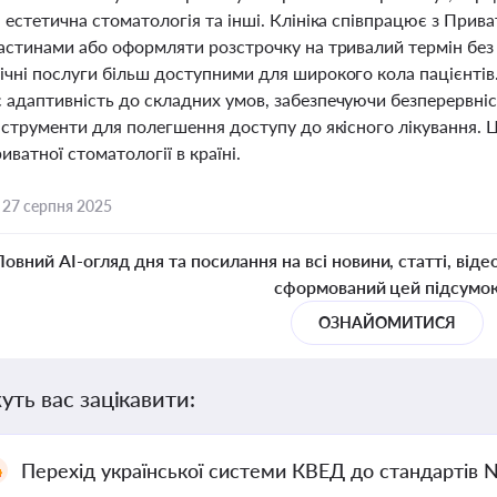
 естетична стоматологія та інші. Клініка співпрацює з При
частинами або оформляти розстрочку на тривалий термін без
чні послуги більш доступними для широкого кола пацієнтів.
 адаптивність до складних умов, забезпечуючи безперервні
нструменти для полегшення доступу до якісного лікування. 
иватної стоматології в країні.
,
27 серпня 2025
Повний AI-огляд дня та посилання на всі новини, статті, віде
сформований цей підсумо
ОЗНАЙОМИТИСЯ
уть вас зацікавити:
Перехід української системи КВЕД до стандартів 