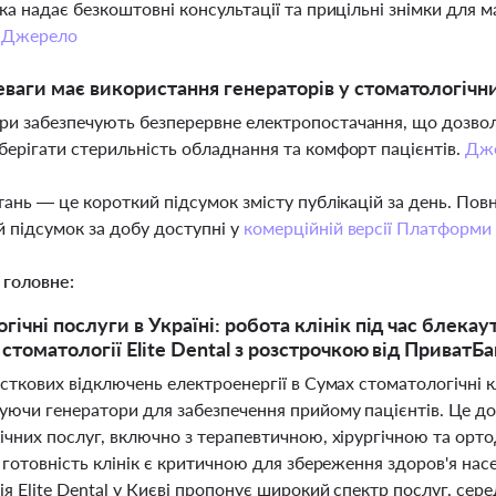
ніка надає безкоштовні консультації та прицільні знімки для 
.
Джерело
еваги має використання генераторів у стоматологічни
ри забезпечують безперервне електропостачання, що дозво
зберігати стерильність обладнання та комфорт пацієнтів.
Дж
тань — це короткий підсумок змісту публікацій за день. По
 підсумок за добу доступні у
комерційній версії Платформи
 головне:
ічні послуги в Україні: робота клінік під час блекау
 стоматології Elite Dental з розстрочкою від ПриватБ
асткових відключень електроенергії в Сумах стоматологічні
уючи генератори для забезпечення прийому пацієнтів. Це д
ічних послуг, включно з терапевтичною, хірургічною та ор
 готовність клінік є критичною для збереження здоров'я нас
я Elite Dental у Києві пропонує широкий спектр послуг, сере