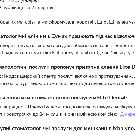
2 публікації за 27 серпня
ібраних матеріалів ми сформували короткі відповіді на актуал
атологічні клініки в Сумах працюють під час відключ
використовують генератори для забезпечення електропоста
в і надавати стоматологічні послуги навіть під час блекауту.
матологічні послуги пропонує приватна клініка Elite D
ntal надає широкий спектр послуг, включно з протезуванням,
огією, хірургічною стоматологією та дитячою стоматологі
а оплатити стоматологічні послуги в Elite Dental?
співпрацює з ПриватБанком, що дозволяє оплачувати лікуванн
и розстрочку до 24 місяців із символічною комісією.
Джере
упні стоматологічні послуги для мешканців Маріуполя 