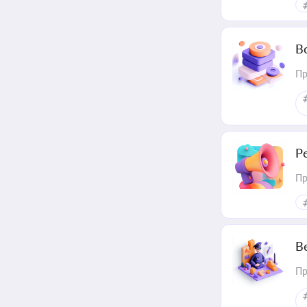
В
Пр
Р
Пр
В
Пр