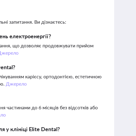
ьні запитання. Ви дізнаєтесь:
ень електроенергії?
чання, що дозволяє продовжувати прийом
Джерело
ental?
 лікуванням карієсу, ортодонтією, естетичною
єю.
Джерело
я частинами до 6 місяців без відсотків або
ло
у клініці Elite Dental?