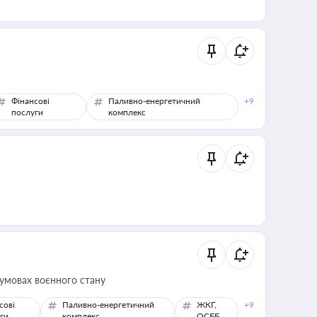
Фінансові
Паливно-енергетичний
+9
послуги
комплекс
 умовах воєнного стану
сові
Паливно-енергетичний
ЖКГ,
+9
ги
комплекс
ОСББ