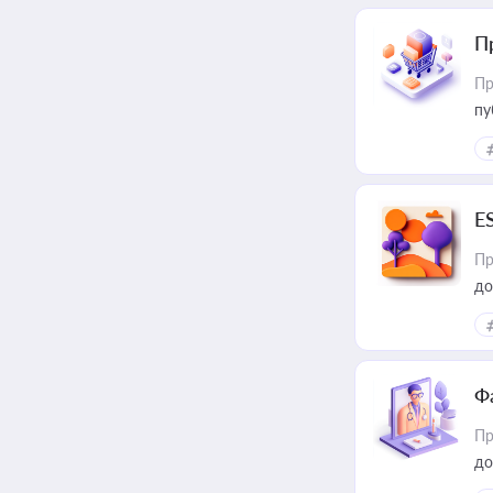
П
Пр
пу
E
Пр
до
Ф
Пр
до