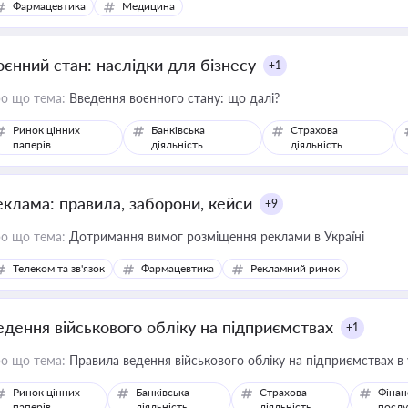
Фармацевтика
Медицина
оєнний стан: наслідки для бізнесу
+1
о що тема:
Введення воєнного стану: що далі?
Ринок цінних
Банківська
Страхова
паперів
діяльність
діяльність
еклама: правила, заборони, кейси
+9
о що тема:
Дотримання вимог розміщення реклами в Україні
Телеком та зв'язок
Фармацевтика
Рекламний ринок
едення військового обліку на підприємствах
+1
о що тема:
Правила ведення військового обліку на підприємствах в
Ринок цінних
Банківська
Страхова
Фінан
паперів
діяльність
діяльність
послу