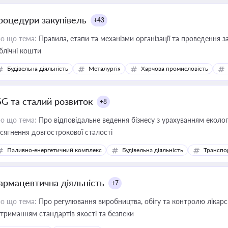
роцедури закупівель
+43
о що тема:
Правила, етапи та механізми організації та проведення за
блічні кошти
Будівельна діяльність
Металургія
Харчова промисловість
SG та сталий розвиток
+8
о що тема:
Про відповідальне ведення бізнесу з урахуванням еколог
сягнення довгострокової сталості
Паливно-енергетичний комплекс
Будівельна діяльність
Транспо
армацевтична діяльність
+7
о що тема:
Про регулювання виробництва, обігу та контролю лікарсь
триманням стандартів якості та безпеки