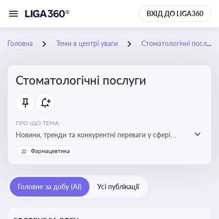
ВХІД ДО LIGA360
Головна
Теми в центрі уваги
Стоматологічні послуги
Стоматологічні послуги
ПРО ЩО ТЕМА:
Новини, тренди та конкурентні переваги у сфері
стоматологічних послуг. Використання новітніх
Фармацевтика
технологій та стратегій для покращення
обслуговування
Головне за добу (AI)
Усі публікації