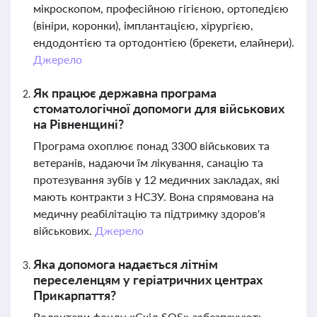
мікроскопом, професійною гігієною, ортопедією
(вініри, коронки), імплантацією, хірургією,
ендодонтією та ортодонтією (брекети, елайнери).
Джерело
Як працює державна програма
стоматологічної допомоги для військових
на Рівненщині?
Програма охоплює понад 3300 військових та
ветеранів, надаючи їм лікування, санацію та
протезування зубів у 12 медичних закладах, які
мають контракти з НСЗУ. Вона спрямована на
медичну реабілітацію та підтримку здоров'я
військових.
Джерело
Яка допомога надається літнім
переселенцям у геріатричних центрах
Прикарпаття?
Волонтери фонду «Схід SOS» забезпечують