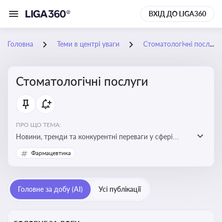
ВХІД ДО LIGA360
Головна
Теми в центрі уваги
Стоматологічні послуги
Стоматологічні послуги
ПРО ЩО ТЕМА:
Новини, тренди та конкурентні переваги у сфері
стоматологічних послуг. Використання новітніх
Фармацевтика
технологій та стратегій для покращення
обслуговування
Головне за добу (AI)
Усі публікації