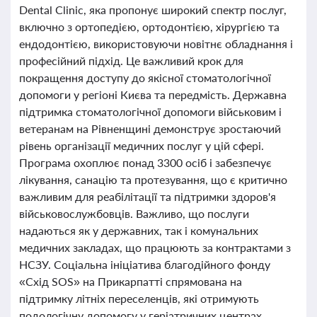
Dental Clinic, яка пропонує широкий спектр послуг,
включно з ортопедією, ортодонтією, хірургією та
ендодонтією, використовуючи новітнє обладнання і
професійний підхід. Це важливий крок для
покращення доступу до якісної стоматологічної
допомоги у регіоні Києва та передмість. Державна
підтримка стоматологічної допомоги військовим і
ветеранам на Рівненщині демонструє зростаючий
рівень організації медичних послуг у цій сфері.
Програма охоплює понад 3300 осіб і забезпечує
лікування, санацію та протезування, що є критично
важливим для реабілітації та підтримки здоров'я
військовослужбовців. Важливо, що послуги
надаються як у державних, так і комунальних
медичних закладах, що працюють за контрактами з
НСЗУ. Соціальна ініціатива благодійного фонду
«Схід SOS» на Прикарпатті спрямована на
підтримку літніх переселенців, які отримують
подологічну допомогу у геріатричних центрах.