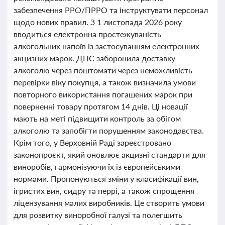
забезпечення РРО/ПРРО та інструктувати персонал
щодо нових правил. З 1 листопада 2026 року
вводиться електронна простежуваність
алкогольних напоїв із застосуванням електронних
акцизних марок. ДПС заборонила доставку
алкоголю через поштомати через неможливість
перевірки віку покупця, а також визначила умови
повторного використання погашених марок при
поверненні товару протягом 14 днів. Ці новації
мають на меті підвищити контроль за обігом
алкоголю та запобігти порушенням законодавства.
Крім того, у Верховній Раді зареєстровано
законопроєкт, який оновлює акцизні стандарти для
виноробів, гармонізуючи їх із європейськими
нормами. Пропонуються зміни у класифікації вин,
ігристих вин, сидру та перрі, а також спрощення
ліцензування малих виробників. Це створить умови
для розвитку виноробної галузі та полегшить