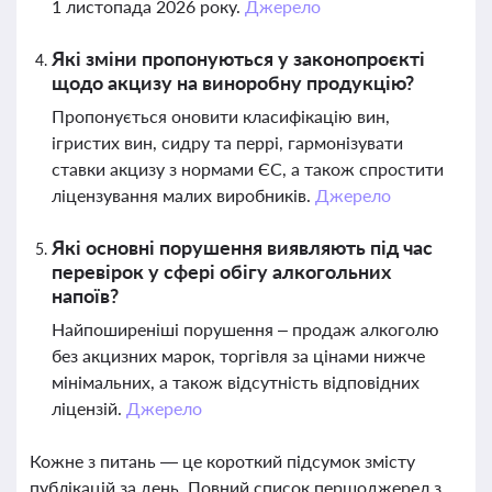
1 листопада 2026 року.
Джерело
Які зміни пропонуються у законопроєкті
щодо акцизу на виноробну продукцію?
Пропонується оновити класифікацію вин,
ігристих вин, сидру та перрі, гармонізувати
ставки акцизу з нормами ЄС, а також спростити
ліцензування малих виробників.
Джерело
Які основні порушення виявляють під час
перевірок у сфері обігу алкогольних
напоїв?
Найпоширеніші порушення – продаж алкоголю
без акцизних марок, торгівля за цінами нижче
мінімальних, а також відсутність відповідних
ліцензій.
Джерело
Кожне з питань — це короткий підсумок змісту
публікацій за день. Повний список першоджерел з