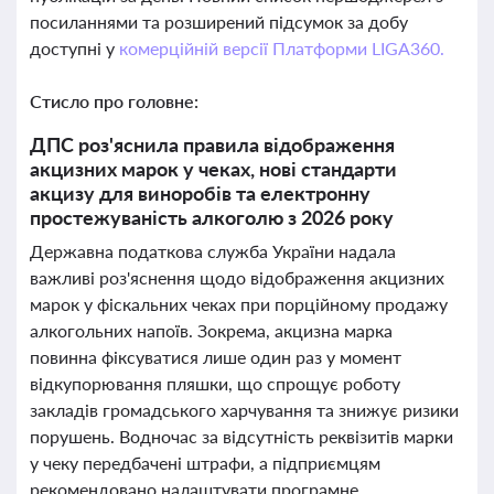
посиланнями та розширений підсумок за добу
доступні у
комерційній версії Платформи LIGA360.
Стисло про головне:
ДПС роз'яснила правила відображення
акцизних марок у чеках, нові стандарти
акцизу для виноробів та електронну
простежуваність алкоголю з 2026 року
Державна податкова служба України надала
важливі роз'яснення щодо відображення акцизних
марок у фіскальних чеках при порційному продажу
алкогольних напоїв. Зокрема, акцизна марка
повинна фіксуватися лише один раз у момент
відкупорювання пляшки, що спрощує роботу
закладів громадського харчування та знижує ризики
порушень. Водночас за відсутність реквізитів марки
у чеку передбачені штрафи, а підприємцям
рекомендовано налаштувати програмне