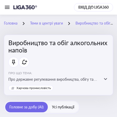
ВХІД ДО LIGA360
Головна
Теми в центрі уваги
Виробництво та обіг алкогольних напоїв
Виробництво та обіг алкогольних
напоїв
ПРО ЩО ТЕМА:
Про державне регулювання виробництва, обігу та
оподаткування алкогольної продукції, про
Харчова промисловість
ліцензування та правові ризики
Головне за добу (AI)
Усі публікації