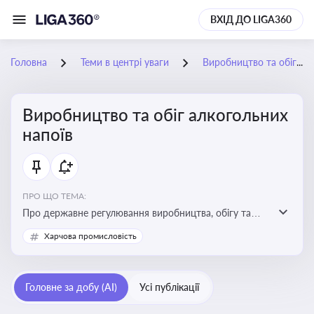
ВХІД ДО LIGA360
Головна
Теми в центрі уваги
Виробництво та обіг алкогольних напоїв
Виробництво та обіг алкогольних
напоїв
ПРО ЩО ТЕМА:
Про державне регулювання виробництва, обігу та
оподаткування алкогольної продукції, про
Харчова промисловість
ліцензування та правові ризики
Головне за добу (AI)
Усі публікації