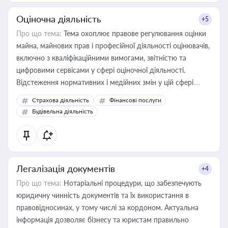
Оціночна діяльність
+5
Про що тема:
Тема охоплює правове регулювання оцінки
майна, майнових прав і професійної діяльності оцінювачів,
включно з кваліфікаційними вимогами, звітністю та
цифровими сервісами у сфері оціночної діяльності.
Відстеження нормативних і медійних змін у цій сфері
корисне для власника бізнесу, керівника, юриста або
Страхова діяльність
Фінансові послуги
бухгалтера під час оподаткування, приватизації, оренди
Будівельна діяльність
державного майна, корпоративних угод і перевірки
статусу суб'єктів оціночної діяльності
Легалізація документів
+4
Про що тема:
Нотаріальні процедури, що забезпечують
юридичну чинність документів та їх використання в
правовідносинах, у тому числі за кордоном. Актуальна
інформація дозволяє бізнесу та юристам правильно