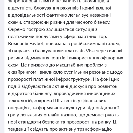
запропоновані ліміти не зупинять злочинців, а
відсутність блокування рахунків і кримінальної
відповідальності фактично легалізує незаконні
схеми, створюючи ризики для чесного бізнесу.
Окремо гострою залишається ситуація з
платіжними послугами у сфері азартних ігор.
Компанія Favbet, пов’язана з російським капіталом,
зіткнулася з блокуванням платежів Visa через високі
ризики відмивання коштів і використання офшорних
схем. Це призвело до масштабних проблем з
еквайрингом і викликало суспільний резонанс щодо
прозорості платіжної інфраструктури. На фоні цих
подій відбуваються активні дискусії про розвиток
відкритого банкінгу, впровадження інноваційних
технологій, зокрема ШІ-агентів у фінансових
операціях, та формування культури відповідальної
гри у легальних онлайн-казино, що демонструють
нові стандарти безпеки та прозорості на ринку. Ці
тенденції свідчать про активну трансформацію