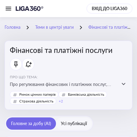
ВХІД ДО LIGA360
Головна
Теми в центрі уваги
Фінансові та платіжні послуги
Фінансові та платіжні послуги
ПРО ЩО ТЕМА:
Про регулювання фінансових і платіжних послуг,
управління коштами, приймання платежів та
Ринок цінних паперів
Банківська діяльність
дотримання ліцензійних вимог
Страхова діяльність
+2
Головне за добу (AI)
Усі публікації