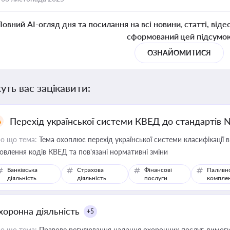
Повний AI-огляд дня та посилання на всі новини, статті, віде
сформований цей підсумо
ОЗНАЙОМИТИСЯ
уть вас зацікавити:
Перехід української системи КВЕД до стандартів 
о що тема:
Тема охоплює перехід української системи класифікації в
овлення кодів КВЕД та пов'язані нормативні зміни
Банківська
Страхова
Фінансові
Паливн
діяльність
діяльність
послуги
компле
хоронна діяльність
+5
о що тема:
Правове регулювання надання охоронних послуг, вимоги д