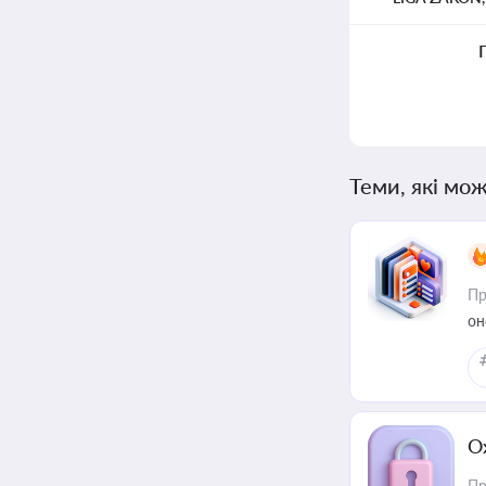
Теми, які мож
Пр
он
О
Пр