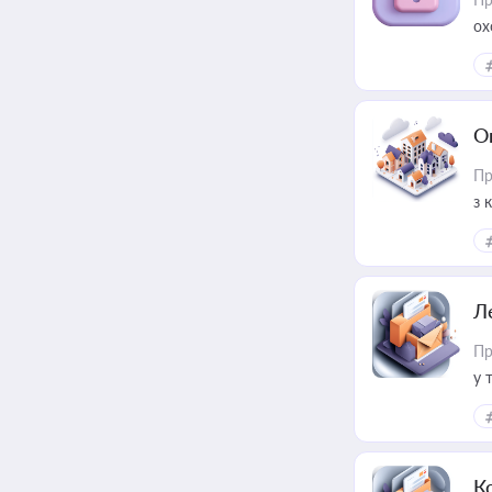
ох
О
Пр
з 
ме
пр
Л
Пр
у 
ри
К