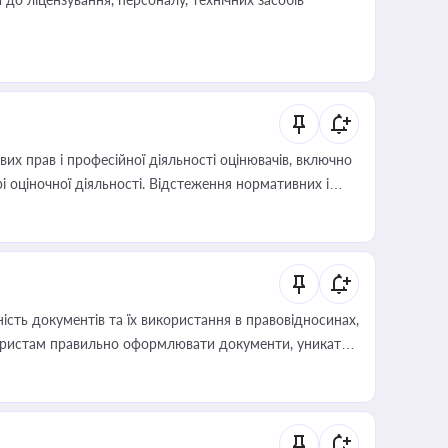
х прав і професійної діяльності оцінювачів, включно
і оціночної діяльності. Відстеження нормативних і
иста або бухгалтера під час оподаткування,
 статусу суб'єктів оціночної діяльності
сть документів та їх використання в правовідносинах,
а юристам правильно оформлювати документи, уникати
влади та контрагентами