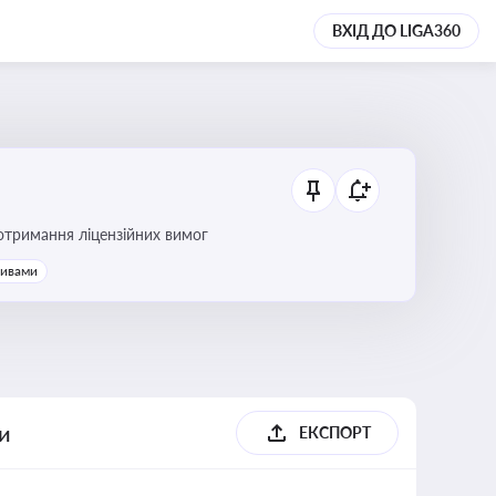
ВХІД ДО LIGA360
ання платежів та дотримання ліцензійних вимог
тивами
ги
ЕКСПОРТ