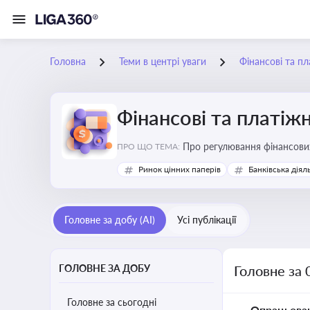
Головна
Теми в центрі уваги
Фінансові та пл
Фінансові та платіжн
ПРО ЩО ТЕМА:
Ринок цінних паперів
Банківська діял
Головне за добу (AI)
Усі публікації
ГОЛОВНЕ ЗА ДОБУ
Головне за 
Головне за сьогодні
Опрацьова