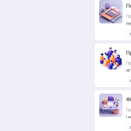
П
Пр
пе
П
Пр
зв
Ф
Пр
і 