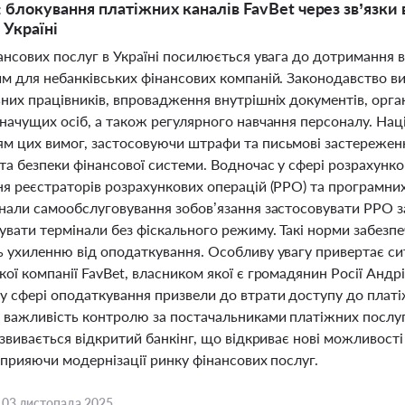
: блокування платіжних каналів FavBet через зв’язки 
 Україні
ансових послуг в Україні посилюється увага до дотримання 
им для небанківських фінансових компаній. Законодавство ви
них працівників, впровадження внутрішніх документів, орган
начущих осіб, а також регулярного навчання персоналу. Нац
м цих вимог, застосовуючи штрафи та письмові застереженн
та безпеки фінансової системи. Водночас у сфері розрахунк
ня реєстраторів розрахункових операцій (РРО) та програмни
інали самообслуговування зобов’язання застосовувати РРО з
увати термінали без фіскального режиму. Такі норми забезп
ь ухиленню від оподаткування. Особливу увагу привертає си
ої компанії FavBet, власником якої є громадянин Росії Андр
у сфері оподаткування призвели до втрати доступу до платі
 важливість контролю за постачальниками платіжних послуг 
озвивається відкритий банкінг, що відкриває нові можливост
сприяючи модернізації ринку фінансових послуг.
,
03 листопада 2025