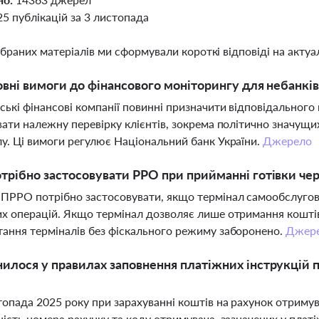
25 публікацій за 3 листопада
ібраних матеріалів ми сформували короткі відповіді на актуал
овні вимоги до фінансового моніторингу для небанків
ські фінансові компанії повинні призначити відповідального
вати належну перевірку клієнтів, зокрема політично значущих
у. Ці вимоги регулює Національний банк України.
Джерело
трібно застосовувати РРО при прийманні готівки че
ПРРО потрібно застосовувати, якщо термінал самообслугов
х операцій. Якщо термінал дозволяє лише отримання коштів
ання терміналів без фіскального режиму заборонено.
Джер
илося у правилах заповнення платіжних інструкцій п
топада 2025 року при зарахуванні коштів на рахунок отриму
ність номера рахунку та коду отримувача, зазначених у платіж