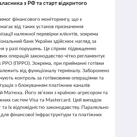
власника з РФ та старт відкритого
вимог фінансового моніторингу, що є
магає від таких установ призначення
ізації належної перевірки клієнтів, зокрема
іональний банк України здійснює нагляд за
я у разі порушень. Це сприяє підвищенню
ових операцій законодавство чітко регламентує
х РРО (ПРРО). Зокрема, при прийманні готівки
алежить від функціоналу терміналу. Заборонено
ечують контроль за готівковими операціями та
туація з блокуванням платіжних каналів
ій Матюха. Його зв’язки з країною-агресором та
жних систем Visa та Mastercard. Цей випадок
та їх відповідністю законодавству. Паралельно
і для фінансової інфраструктури та платіжних