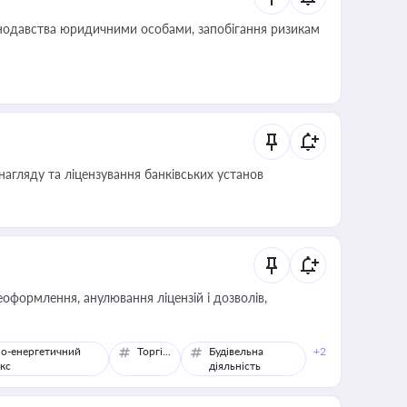
нодавства юридичними особами, запобігання ризикам
нагляду та ліцензування банківських установ
оформлення, анулювання ліцензій і дозволів,
о-енергетичний
Торгівля
Будівельна
+2
кс
діяльність