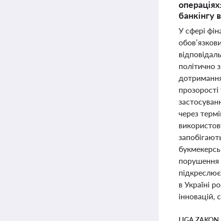
операціях
банкінгу в
У сфері фін
обов’язков
відповідаль
політично з
дотримання
прозорості 
застосуван
через терм
використов
запобігают
букмекерськ
порушення 
підкреслює
в Україні р
інновацій, 
LIGA ZAKON