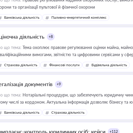
орони та організації пультової й фізичної охорони
Банківська діяльність
Паливно-енергетичний комплекс
ціночна діяльність
+8
о що тема:
Тема охоплює правове регулювання оцінки майна, майнови
кваліфікаційними вимогами, звітністю та цифровими сервісами у сфер
дійних змін у цій сфері корисне для власника бізнесу, керівника, юр
Страхова діяльність
Фінансові послуги
Будівельна діяльність
иватизації, оренди державного майна, корпоративних угод і перевірки
егалізація документів
+9
о що тема:
Нотаріальні процедури, що забезпечують юридичну чинні
тому числі за кордоном. Актуальна інформація дозволяє бізнесу т
зиків недійсності та забезпечувати їх належне прийняття органами 
Банківська діяльність
Страхова діяльність
омплаєнс-контроль юридичних осіб: кейси
+112