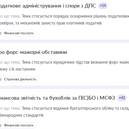
одаткове адміністрування і спори з ДПС
+14
о що тема:
Тема стосується порядку оскарження рішень податкових
ревірок, та механізмів захисту прав платників податків
Фінансові послуги
ро форс-мажорні обставини
о що тема:
Тема стосується юридичних підстав визнання форс-мажор
'язку з їх настанням
Страхова діяльність
інансова звітність та бухоблік за П(С)БО і МСФЗ
+42
о що тема:
Тема стосується ведення бухгалтерського обліку та скла
міжнародних стандартів
Фінансові послуги