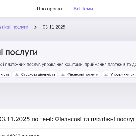
Про проєкт
Всі Теми
атіжні послуги
03-11-2025
і послуги
Про регулювання фінансових і платіжних послуг, управління коштами, прийм
ьність
Страхова діяльність
Фінансові послуги
Управління ак
03.11.2025 по темі: Фінансові та платіжні послу
но:
14363 джерел