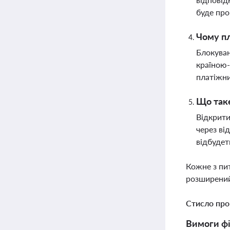
буде про
Чому пл
Блокуван
країною-
платіжни
Що таке
Відкрити
через ві
відбудет
Кожне з пи
розширений
Стисло про
Вимоги фі