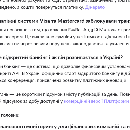
ведено, а кошти повернуться платнику.
Джерело
атіжні системи Visa та Mastercard заблокували транз
ня пов’язане з тим, що власник FavBet Андрій Матюха є гро
агресором. Це викликало сумніви у легітимності діяльності 
х систем через ризики порушень законодавства та ухилення
 відкритий банкінг і як він розвивається в Україні?
й банкінг — це система, що дозволяє фінансовим установа
дкриті API. В Україні офіційний старт відкритого банкінгу від
ься конференція, присвячена розвитку платіжних інновацій і 
тань — це короткий підсумок змісту публікацій за день. По
 підсумок за добу доступні у
комерційній версії Платформи
 головне:
нансового моніторингу для фінансових компаній та н