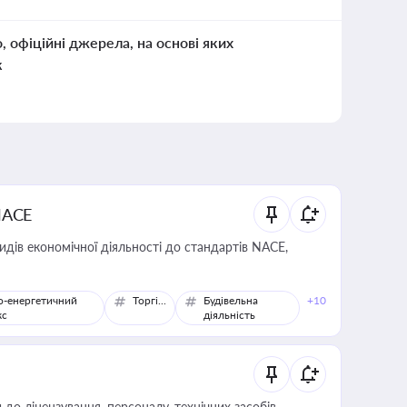
о, офіційні джерела, на основі яких
к
NACE
идів економічної діяльності до стандартів NACE,
о-енергетичний
Торгівля
Будівельна
+10
кс
діяльність
о ліцензування, персоналу, технічних засобів