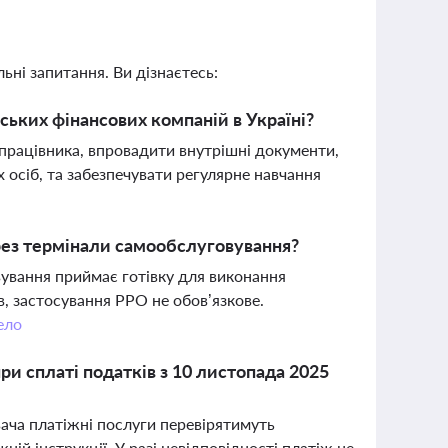
ьні запитання. Ви дізнаєтесь:
ських фінансових компаній в Україні?
 працівника, впровадити внутрішні документи,
 осіб, та забезпечувати регулярне навчання
рез термінали самообслуговування?
ування приймає готівку для виконання
, застосування РРО не обов’язкове.
ело
ри сплаті податків з 10 листопада 2025
вача платіжні послуги перевірятимуть
ній інструкції. У разі невідповідності платіж не