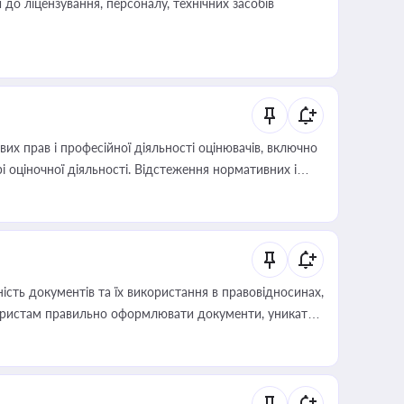
о ліцензування, персоналу, технічних засобів
х прав і професійної діяльності оцінювачів, включно
і оціночної діяльності. Відстеження нормативних і
иста або бухгалтера під час оподаткування,
 статусу суб'єктів оціночної діяльності
сть документів та їх використання в правовідносинах,
а юристам правильно оформлювати документи, уникати
влади та контрагентами