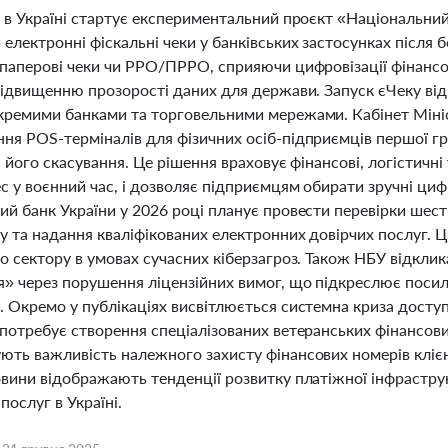
і в Україні стартує експериментальний проєкт «Національний
електронні фіскальні чеки у банківських застосунках після б
 паперові чеки чи РРО/ПРРО, сприяючи цифровізації фінанс
 підвищенню прозорості даних для держави. Запуск єЧеку ві
кремими банками та торговельними мережами. Кабінет Мініст
ня POS-терміналів для фізичних осіб-підприємців першої гру
я його скасування. Це рішення враховує фінансові, логістичні
с у воєнний час, і дозволяє підприємцям обирати зручні циф
ий банк України у 2026 році планує провести перевірки шест
у та надання кваліфікованих електронних довірчих послуг. Ц
о сектору в умовах сучасних кіберзагроз. Також НБУ відклик
я» через порушення ліцензійних вимог, що підкреслює поси
 Окремо у публікаціях висвітлюється системна криза доступ
потребує створення спеціалізованих ветеранських фінансови
ють важливість належного захисту фінансових номерів клієнт
вини відображають тенденції розвитку платіжної інфраструк
послуг в Україні.