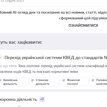
,
31 грудня 2025
Повний AI-огляд дня та посилання на всі новини, статті, віде
сформований цей підсумо
ОЗНАЙОМИТИСЯ
уть вас зацікавити:
Перехід української системи КВЕД до стандартів 
о що тема:
Тема охоплює перехід української системи класифікації в
овлення кодів КВЕД та пов'язані нормативні зміни
Банківська
Страхова
Фінансові
Паливн
діяльність
діяльність
послуги
компле
хоронна діяльність
+7