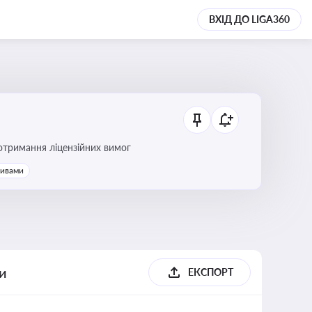
ВХІД ДО LIGA360
ання платежів та дотримання ліцензійних вимог
тивами
ги
ЕКСПОРТ