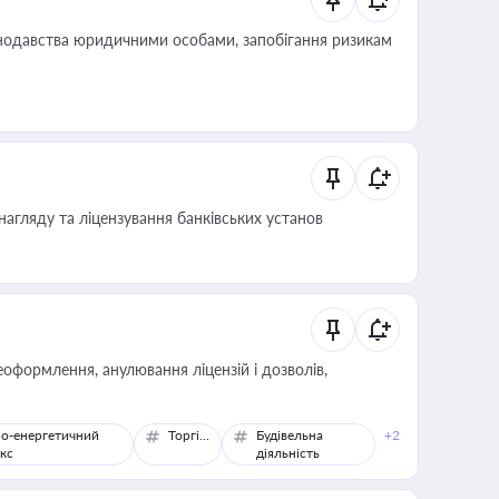
нодавства юридичними особами, запобігання ризикам
нагляду та ліцензування банківських установ
оформлення, анулювання ліцензій і дозволів,
о-енергетичний
Торгівля
Будівельна
+2
кс
діяльність