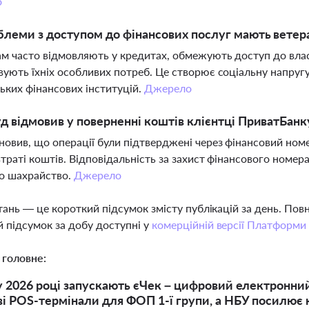
о
блеми з доступом до фінансових послуг мають ветер
м часто відмовляють у кредитах, обмежують доступ до влас
вують їхніх особливих потреб. Це створює соціальну напругу
ьких фінансових інституцій.
Джерело
д відмовив у поверненні коштів клієнтці ПриватБанк
новив, що операції були підтверджені через фінансовий номе
втраті коштів. Відповідальність за захист фінансового номе
о шахрайство.
Джерело
тань — це короткий підсумок змісту публікацій за день. По
 підсумок за добу доступні у
комерційній версії Платформи
 головне:
 у 2026 році запускають єЧек – цифровий електронний
ві POS-термінали для ФОП 1-ї групи, а НБУ посилює 