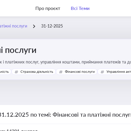
Про проєкт
Всі Теми
атіжні послуги
31-12-2025
і послуги
Про регулювання фінансових і платіжних послуг, управління коштами, прийм
ьність
Страхова діяльність
Фінансові послуги
Управління ак
31.12.2025 по темі: Фінансові та платіжні послу
но:
14391 джерел