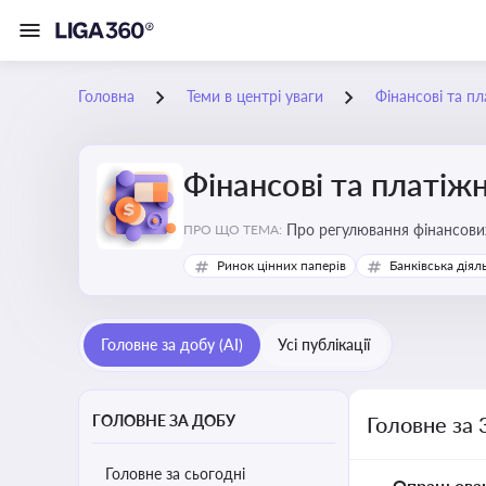
Головна
Теми в центрі уваги
Фінансові та пл
Фінансові та платіжн
ПРО ЩО ТЕМА:
Ринок цінних паперів
Банківська діял
Головне за добу (AI)
Усі публікації
ГОЛОВНЕ ЗА ДОБУ
Головне за 
Головне за сьогодні
Опрацьова