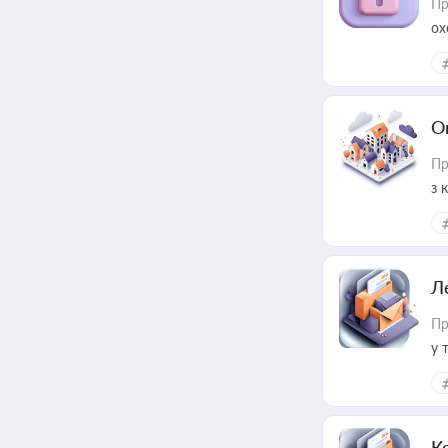
Пр
ох
О
Пр
з 
ме
пр
Л
Пр
у 
ри
К