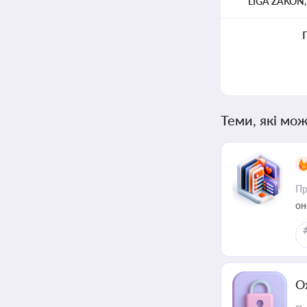
LIGA ZAKON
Теми, які мож
Пр
он
О