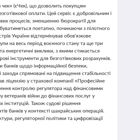
 чек» (єЧек), що дозволить покупцям
езготівкової оплати. Цей сервіс є добровільним і
ових процесів, зменшенню бюрократії для
дбуватиметься поетапно, починаючи з пілотного
рів України відтермінував обов'язкове
пи на весь період воєнного стану та ще три
 та енергетичні виклики, з якими стикається
рові інструменти для безготівкових розрахунків.
и банків щодо інформаційної безпеки,
і заходи спрямовані на підвищення стабільності
ав ліцензію у страхової компанії «Професійне
лення контролю регулятора над фінансовими
у ветеранів війни до фінансових послуг у
х інституцій. Також судові рішення
ів банків у контексті шахрайських операцій.
тури, регуляторної політики та цифровізації