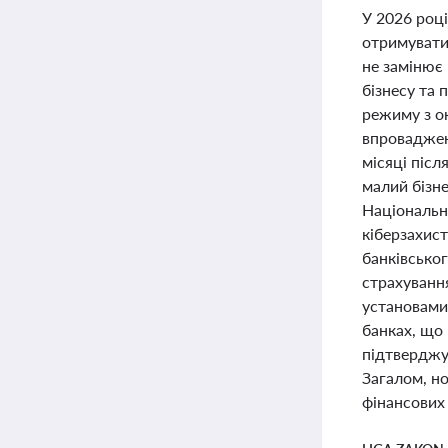
У 2026 роц
отримувати 
не замінює
бізнесу та
режиму з о
впроваджен
місяці післ
малий бізне
Національн
кіберзахист
банківськог
страхуванн
установами.
банках, що 
підтверджу
Загалом, но
фінансових 