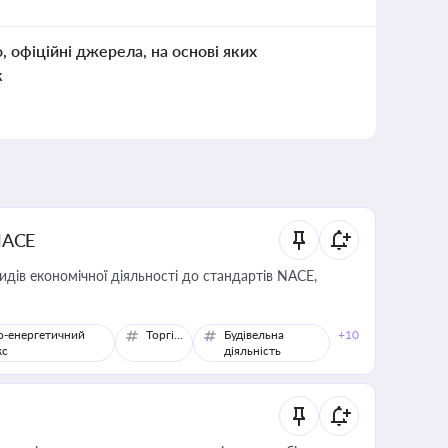
о, офіційні джерела, на основі яких
к
NACE
идів економічної діяльності до стандартів NACE,
о-енергетичний
Торгівля
Будівельна
+10
кс
діяльність