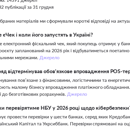
32 публікації за 31 грудня
ібраних матеріалів ми сформували короткі відповіді на актуал
 єЧек і коли його запустять в Україні?
е електронний фіскальний чек, який покупець отримує у банк
роєкту запланований на 2026 рік і відбуватиметься поетапно
льними мережами.
Джерело
яд відтермінував обов'язкове впровадження POS-тер
нування пов’язане з фінансовими, логістичними та енергети
ють малому бізнесу впровадження платіжного обладнання.
ї до безготівкових розрахунків.
Джерело
ки перевірятиме НБУ у 2026 році щодо кібербезпеки
ує провести перевірки у шести банках, серед яких Кредобан
аїнський Капітал та Укрсиббанк. Перевірки спрямовані на оці