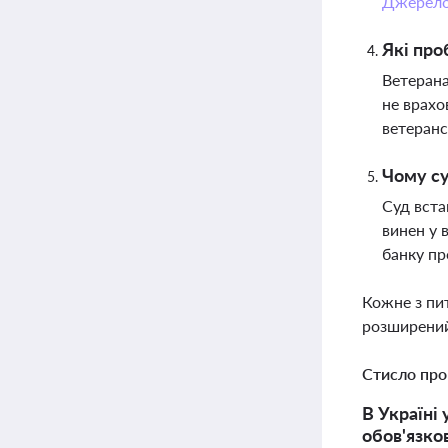
Джерел
Які про
Ветерана
не врахо
ветеранс
Чому су
Суд вста
винен у 
банку пр
Кожне з пи
розширений
Стисло про
В Україні
обов'язко