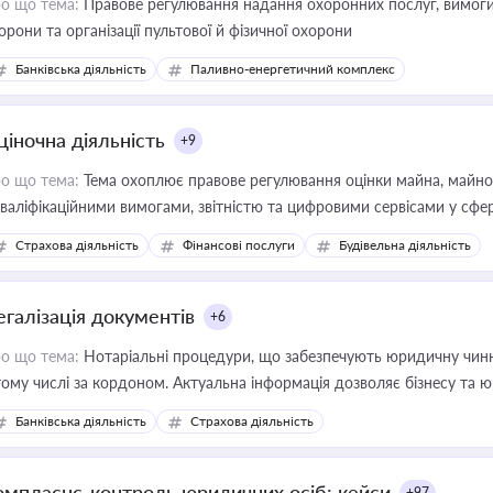
о що тема:
Правове регулювання надання охоронних послуг, вимоги д
орони та організації пультової й фізичної охорони
Банківська діяльність
Паливно-енергетичний комплекс
ціночна діяльність
+9
о що тема:
Тема охоплює правове регулювання оцінки майна, майнови
кваліфікаційними вимогами, звітністю та цифровими сервісами у сфер
дійних змін у цій сфері корисне для власника бізнесу, керівника, юр
Страхова діяльність
Фінансові послуги
Будівельна діяльність
иватизації, оренди державного майна, корпоративних угод і перевірки
егалізація документів
+6
о що тема:
Нотаріальні процедури, що забезпечують юридичну чинні
тому числі за кордоном. Актуальна інформація дозволяє бізнесу т
зиків недійсності та забезпечувати їх належне прийняття органами 
Банківська діяльність
Страхова діяльність
омплаєнс-контроль юридичних осіб: кейси
+97