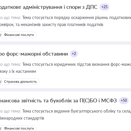
одаткове адміністрування і спори з ДПС
+25
о що тема:
Тема стосується порядку оскарження рішень податкових
ревірок, та механізмів захисту прав платників податків
Фінансові послуги
ро форс-мажорні обставини
+2
о що тема:
Тема стосується юридичних підстав визнання форс-мажор
'язку з їх настанням
Страхова діяльність
інансова звітність та бухоблік за П(С)БО і МСФЗ
+50
о що тема:
Тема стосується ведення бухгалтерського обліку та скла
міжнародних стандартів
Фінансові послуги