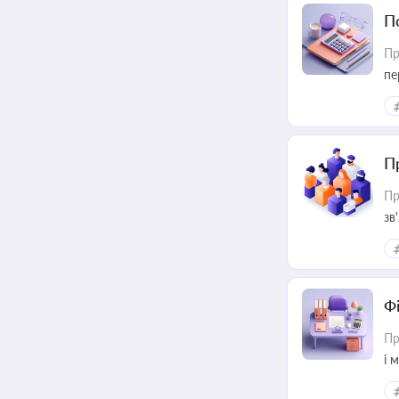
П
Пр
пе
П
Пр
зв
Ф
Пр
і 