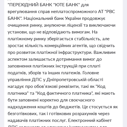
"ПЕРЕХІДНИЙ БАНК "ЮТЕ БАНК" для
врегулювання справ неплатоспроможного АТ "РВС
БАНК". Національний банк України продовжує
очищення ринку, анулюючи ліцензії та виключаючи
установи, що не відповідають вимогам. На
платіжному ринку зберігається стабільність, але
зростає кількість комерційних агентів, що свідчить
про розвиток платіжної інфраструктури. Важливим
аспектом залишається дотримання вимог до
заповнення платіжних інструкцій при сплаті
податків, зборів та інших платежів. Головне
управління ДПС у Дніпропетровській області
нагадує про обов’язкові реквізити, такі як "Код
платника" та "Код фактичного платника", які мають
бути заповнені коректно для своєчасного
надходження коштів до бюджетів. Це стосується як
безготівкових, так і готівкових розрахунків через
надавачів платіжних послуг. Електронний кабінет
ДПС залишається ключовим інструментом для