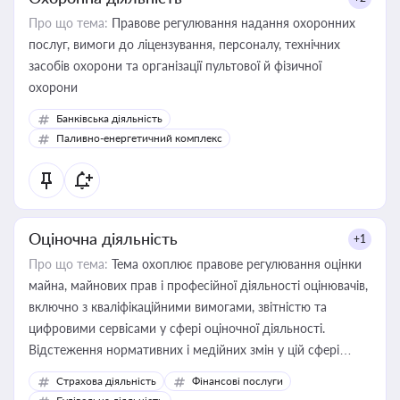
Про що тема:
Правове регулювання надання охоронних
послуг, вимоги до ліцензування, персоналу, технічних
засобів охорони та організації пультової й фізичної
охорони
Банківська діяльність
Паливно-енергетичний комплекс
Оціночна діяльність
+1
Про що тема:
Тема охоплює правове регулювання оцінки
майна, майнових прав і професійної діяльності оцінювачів,
включно з кваліфікаційними вимогами, звітністю та
цифровими сервісами у сфері оціночної діяльності.
Відстеження нормативних і медійних змін у цій сфері
корисне для власника бізнесу, керівника, юриста або
Страхова діяльність
Фінансові послуги
бухгалтера під час оподаткування, приватизації, оренди