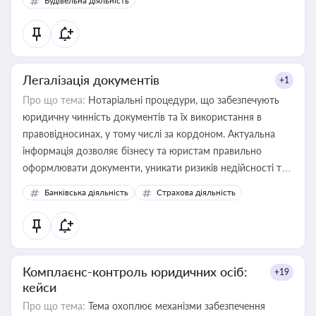
Будівельна діяльність
державного майна, корпоративних угод і перевірки
статусу суб'єктів оціночної діяльності
Легалізація документів
+1
Про що тема:
Нотаріальні процедури, що забезпечують
юридичну чинність документів та їх використання в
правовідносинах, у тому числі за кордоном. Актуальна
інформація дозволяє бізнесу та юристам правильно
оформлювати документи, уникати ризиків недійсності та
забезпечувати їх належне прийняття органами влади та
Банківська діяльність
Страхова діяльність
контрагентами
Комплаєнс-контроль юридичних осіб:
+19
кейси
Про що тема:
Тема охоплює механізми забезпечення