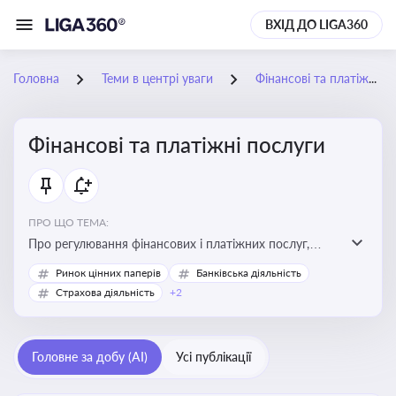
ВХІД ДО LIGA360
Головна
Теми в центрі уваги
Фінансові та платіжні послуги
Фінансові та платіжні послуги
ПРО ЩО ТЕМА:
Про регулювання фінансових і платіжних послуг,
управління коштами, приймання платежів та
Ринок цінних паперів
Банківська діяльність
дотримання ліцензійних вимог
Страхова діяльність
+2
Головне за добу (AI)
Усі публікації