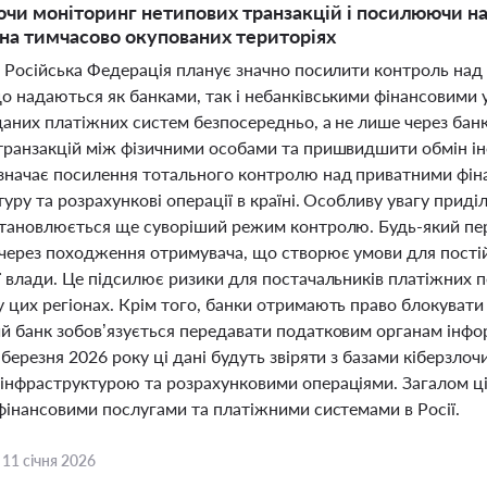
и моніторинг нетипових транзакцій і посилюючи на
на тимчасово окупованих територіях
і Російська Федерація планує значно посилити контроль на
о надаються як банками, так і небанківськими фінансовими
даних платіжних систем безпосередньо, а не лише через ба
транзакцій між фізичними особами та пришвидшити обмін 
значає посилення тотального контролю над приватними фін
уру та розрахункові операції в країні. Особливу увагу при
становлюється ще суворіший режим контролю. Будь-який пер
через походження отримувача, що створює умови для постійно
 влади. Це підсилює ризики для постачальників платіжних по
цих регіонах. Крім того, банки отримають право блокувати ф
й банк зобов’язується передавати податковим органам інфор
березня 2026 року ці дані будуть звіряти з базами кіберзл
інфраструктурою та розрахунковими операціями. Загалом ці
 фінансовими послугами та платіжними системами в Росії.
,
11 січня 2026