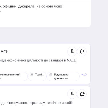
о, офіційні джерела, на основі яких
к
NACE
идів економічної діяльності до стандартів NACE,
о-енергетичний
Торгівля
Будівельна
+10
кс
діяльність
о ліцензування, персоналу, технічних засобів