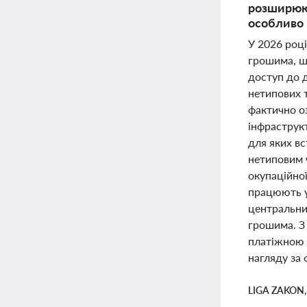
розширююч
особливо 
У 2026 роц
грошима, щ
доступ до 
нетипових 
фактично о
інфраструкт
для яких в
нетиповим 
окупаційної
працюють у 
центральни
грошима. З 
платіжною 
нагляду за
LIGA ZAKON