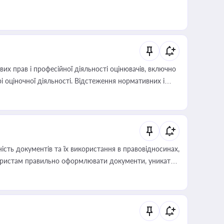
х прав і професійної діяльності оцінювачів, включно
і оціночної діяльності. Відстеження нормативних і
иста або бухгалтера під час оподаткування,
 статусу суб'єктів оціночної діяльності
сть документів та їх використання в правовідносинах,
а юристам правильно оформлювати документи, уникати
влади та контрагентами