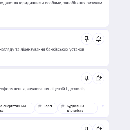
нодавства юридичними особами, запобігання ризикам
нагляду та ліцензування банківських установ
оформлення, анулювання ліцензій і дозволів,
о-енергетичний
Торгівля
Будівельна
+2
кс
діяльність