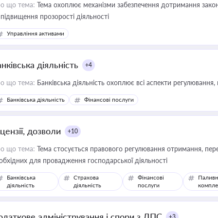
о що тема:
Тема охоплює механізми забезпечення дотримання зако
 підвищення прозорості діяльності
Управління активами
нківська діяльність
+4
о що тема:
Банківська діяльність охоплює всі аспекти регулювання, 
Банківська діяльність
Фінансові послуги
цензії, дозволи
+10
о що тема:
Тема стосується правового регулювання отримання, пере
обхідних для провадження господарської діяльності
Банківська
Страхова
Фінансові
Паливн
діяльність
діяльність
послуги
компле
одаткове адміністрування і спори з ДПС
+3