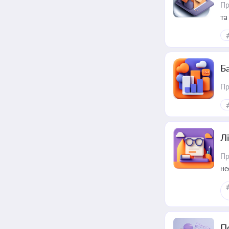
Пр
та
Ба
Пр
Лі
Пр
не
П