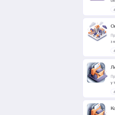
ох
О
Пр
з 
ме
пр
Л
Пр
у 
ри
К