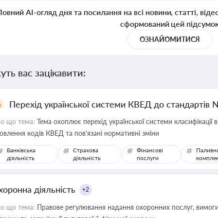
Повний AI-огляд дня та посилання на всі новини, статті, віде
сформований цей підсумо
ОЗНАЙОМИТИСЯ
уть вас зацікавити:
Перехід української системи КВЕД до стандартів 
о що тема:
Тема охоплює перехід української системи класифікації в
овлення кодів КВЕД та пов'язані нормативні зміни
Банківська
Страхова
Фінансові
Паливн
діяльність
діяльність
послуги
компле
хоронна діяльність
+2
о що тема:
Правове регулювання надання охоронних послуг, вимоги д