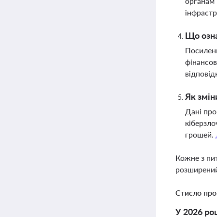
органам 
інфраст
Що озна
Посиленн
фінансов
відповід
Як змін
Дані про
кіберзло
грошей.
Кожне з пи
розширений
Стисло про
У 2026 ро