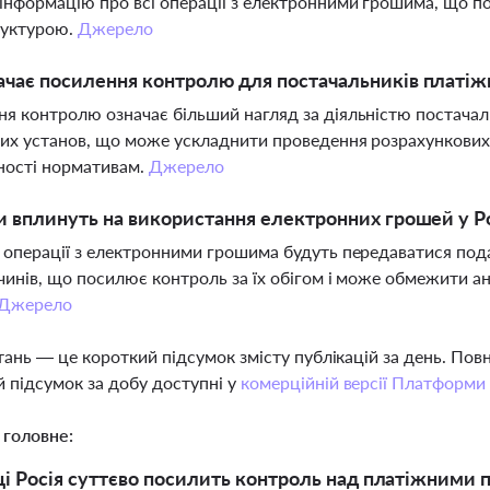
інформацію про всі операції з електронними грошима, що 
руктурою.
Джерело
чає посилення контролю для постачальників платіж
я контролю означає більший нагляд за діяльністю постачаль
их установ, що може ускладнити проведення розрахункових о
ності нормативам.
Джерело
и вплинуть на використання електронних грошей у Ро
 операції з електронними грошима будуть передаватися пода
чинів, що посилює контроль за їх обігом і може обмежити а
Джерело
тань — це короткий підсумок змісту публікацій за день. По
 підсумок за добу доступні у
комерційній версії Платформи
 головне:
ці Росія суттєво посилить контроль над платіжними