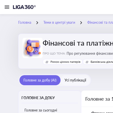
Головна
Теми в центрі уваги
Фінансові та пл
Фінансові та платіжн
ПРО ЩО ТЕМА:
Ринок цінних паперів
Банківська діял
Головне за добу (AI)
Усі публікації
ГОЛОВНЕ ЗА ДОБУ
Головне за 
Головне за сьогодні
Опрацьова