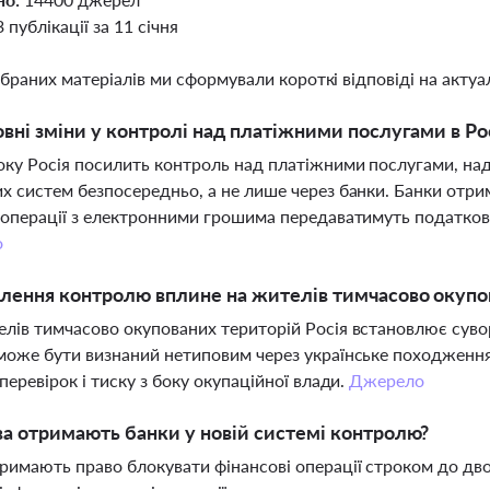
3 публікації за 11 січня
ібраних матеріалів ми сформували короткі відповіді на актуал
овні зміни у контролі над платіжними послугами в Рос
оку Росія посилить контроль над платіжними послугами, н
х систем безпосередньо, а не лише через банки. Банки отрим
 операції з електронними грошима передаватимуть податковій
о
лення контролю вплине на жителів тимчасово окупо
лів тимчасово окупованих територій Росія встановлює суво
може бути визнаний нетиповим через українське походженн
 перевірок і тиску з боку окупаційної влади.
Джерело
ва отримають банки у новій системі контролю?
римають право блокувати фінансові операції строком до дво