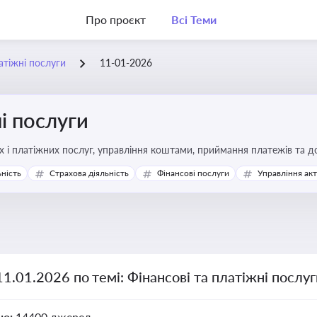
Про проєкт
Всі Теми
атіжні послуги
11-01-2026
і послуги
Про регулювання фінансових і платіжних послуг, управління коштами, прийм
ьність
Страхова діяльність
Фінансові послуги
Управління ак
11.01.2026 по темі: Фінансові та платіжні послу
но:
14400 джерел