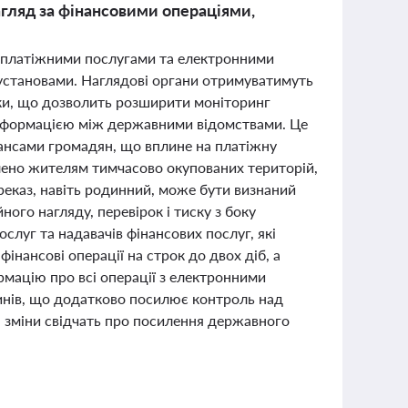
гляд за фінансовими операціями,
д платіжними послугами та електронними
 установами. Наглядові органи отримуватимуть
нки, що дозволить розширити моніторинг
інформацією між державними відомствами. Це
ансами громадян, що вплине на платіжну
ділено жителям тимчасово окупованих територій,
еказ, навіть родинний, може бути визнаний
го нагляду, перевірок і тиску з боку
слуг та надавачів фінансових послуг, які
інансові операції на строк до двох діб, а
мацію про всі операції з електронними
очинів, що додатково посилює контроль над
 зміни свідчать про посилення державного