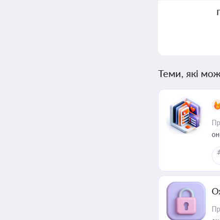
Теми, які мож
Пр
он
О
Пр