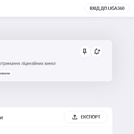
ВХІД ДО LIGA360
ання платежів та дотримання ліцензійних вимог
тивами
ги
ЕКСПОРТ