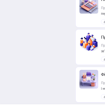
Пр
пе
П
Пр
зв
Ф
Пр
і 