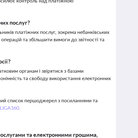
посилює контроль над платіжною
них послуг?
ників платіжних послуг, зокрема небанківських
перацій та збільшити вимоги до звітності та
сії?
тковим органам і звірятися з базами
нонімність та свободу використання електронних
вний список першоджерел з посиланнями та
 LIGA360.
 послугами та електронними грошима,