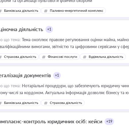
орони та організації пультової й фізичної охорони
Банківська діяльність
Паливно-енергетичний комплекс
ціночна діяльність
+1
о що тема:
Тема охоплює правове регулювання оцінки майна, майнови
кваліфікаційними вимогами, звітністю та цифровими сервісами у сфер
дійних змін у цій сфері корисне для власника бізнесу, керівника, юр
Страхова діяльність
Фінансові послуги
Будівельна діяльність
иватизації, оренди державного майна, корпоративних угод і перевірки
егалізація документів
+1
о що тема:
Нотаріальні процедури, що забезпечують юридичну чинні
тому числі за кордоном. Актуальна інформація дозволяє бізнесу т
зиків недійсності та забезпечувати їх належне прийняття органами 
Банківська діяльність
Страхова діяльність
омплаєнс-контроль юридичних осіб: кейси
+19