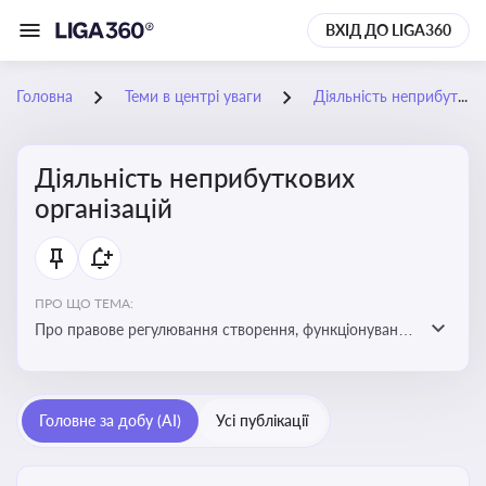
ВХІД ДО LIGA360
Головна
Теми в центрі уваги
Діяльність неприбуткових організацій
Діяльність неприбуткових
організацій
ПРО ЩО ТЕМА:
Про правове регулювання створення, функціонування
та податковий статус неприбуткових організацій
Головне за добу (AI)
Усі публікації