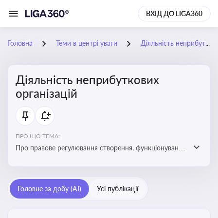
ВХІД ДО LIGA360
Головна
Теми в центрі уваги
Діяльність неприбуткових організацій
Діяльність неприбуткових
організацій
ПРО ЩО ТЕМА:
Про правове регулювання створення, функціонування
та податковий статус неприбуткових організацій
Головне за добу (AI)
Усі публікації