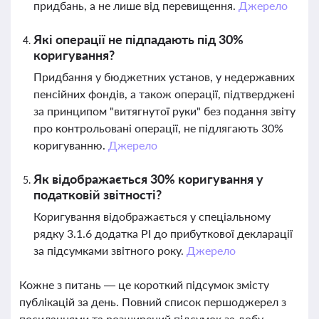
придбань, а не лише від перевищення.
Джерело
Які операції не підпадають під 30%
коригування?
Придбання у бюджетних установ, у недержавних
пенсійних фондів, а також операції, підтверджені
за принципом "витягнутої руки" без подання звіту
про контрольовані операції, не підлягають 30%
коригуванню.
Джерело
Як відображається 30% коригування у
податковій звітності?
Коригування відображається у спеціальному
рядку 3.1.6 додатка РІ до прибуткової декларації
за підсумками звітного року.
Джерело
Кожне з питань — це короткий підсумок змісту
публікацій за день. Повний список першоджерел з
посиланнями та розширений підсумок за добу