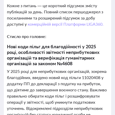
Кожне з питань — це короткий підсумок змісту
публікацій за день. Повний список першоджерел з
посиланнями та розширений підсумок за добу
доступні у
комерційній версії Платформи LIGA360.
Стисло про головне:
Нові коди пільг для благодійності у 2025
році, особливості звітності неприбуткових
організацій та верифікація гуманітарних
організацій за законом №4608
У 2025 році для неприбуткових організацій, зокрема
благодійних, введено новий код пільги 11020408 у
додатку ПП до декларації з податку на прибуток,
що діятиме до завершення воєнного стану. Важливо
правильно обирати коди пільг і розшифровувати
операції у звітності, щоб уникнути податкових
уточнень. Відокремлені підрозділи неприбуткових
організацій без статусу юридичної особи не