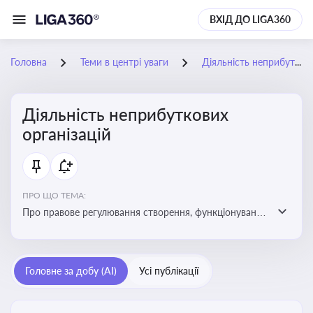
ВХІД ДО LIGA360
Головна
Теми в центрі уваги
Діяльність неприбуткових організацій
Діяльність неприбуткових
організацій
ПРО ЩО ТЕМА:
Про правове регулювання створення, функціонування
та податковий статус неприбуткових організацій
Головне за добу (AI)
Усі публікації