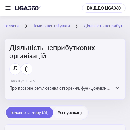
ВХІД ДО LIGA360
Головна
Теми в центрі уваги
Діяльність неприбуткових організацій
Діяльність неприбуткових
організацій
ПРО ЩО ТЕМА:
Про правове регулювання створення, функціонування
та податковий статус неприбуткових організацій
Головне за добу (AI)
Усі публікації