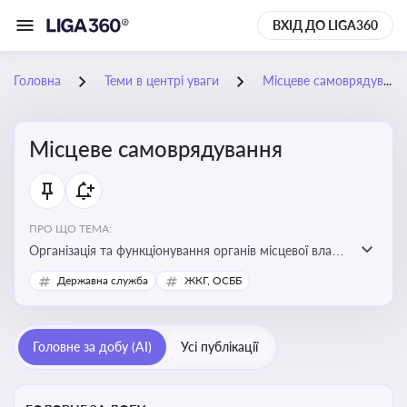
ВХІД ДО LIGA360
Головна
Теми в центрі уваги
Місцеве самоврядування
Місцеве самоврядування
ПРО ЩО ТЕМА:
Організація та функціонування органів місцевої влади,
які приймають рішення та здійснюють управлінські
Державна служба
ЖКГ, ОСББ
функції на рівні місцевих громад (міст, сіл, селищ)
Головне за добу (AI)
Усі публікації