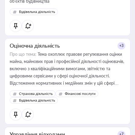
об’єктів будівництва
Будівельна діяльність
Оціночна діяльність
+3
Про що тема:
Тема охоплює правове регулювання оцінки
майна, майнових прав і професійної діяльності оцінювачів,
включно з кваліфікаційними вимогами, звітністю та
цифровими сервісами у сфері оціночної діяльності.
Відстеження нормативних і медійних змін у цій сфері
корисне для власника бізнесу, керівника, юриста або
Страхова діяльність
Фінансові послуги
бухгалтера під час оподаткування, приватизації, оренди
Будівельна діяльність
державного майна, корпоративних угод і перевірки
статусу суб'єктів оціночної діяльності
Управління відходами
+7