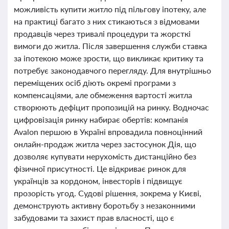
можливість купити житло під пільгову іпотеку, але
на практиці багато з них стикаються з відмовами
продавців через тривалі процедури та жорсткі
вимоги до житла. Після завершення служби ставка
за іпотекою може зрости, що викликає критику та
потребує законодавчого перегляду. Для внутрішньо
переміщених осіб діють окремі програми з
компенсаціями, але обмеження вартості житла
створюють дефіцит пропозицій на ринку. Водночас
цифровізація ринку набирає обертів: компанія
Avalon першою в Україні впровадила повноцінний
онлайн-продаж житла через застосунок Дія, що
дозволяє купувати нерухомість дистанційно без
фізичної присутності. Це відкриває ринок для
українців за кордоном, інвесторів і підвищує
прозорість угод. Судові рішення, зокрема у Києві,
демонструють активну боротьбу з незаконними
забудовами та захист прав власності, що є