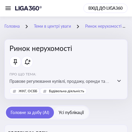
ВХІД ДО LIGA360
Головна
Теми в центрі уваги
Ринок нерухомості
Ринок нерухомості
ПРО ЩО ТЕМА:
Правове регулювання купівлі, продажу, оренди та
управління нерухомістю, що є ключовим для бізнесу,
ЖКГ, ОСББ
Будівельна діяльність
інвесторів, забудовників і власників об’єктів майна
Головне за добу (AI)
Усі публікації