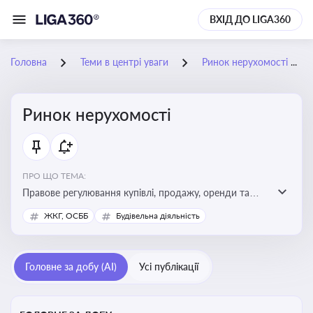
ВХІД ДО LIGA360
Головна
Теми в центрі уваги
Ринок нерухомості
Ринок нерухомості
ПРО ЩО ТЕМА:
Правове регулювання купівлі, продажу, оренди та
управління нерухомістю, що є ключовим для бізнесу,
ЖКГ, ОСББ
Будівельна діяльність
інвесторів, забудовників і власників об’єктів майна
Головне за добу (AI)
Усі публікації