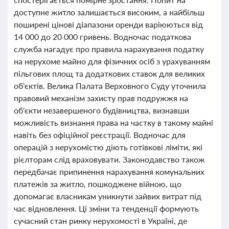
доступне житло залишається високим, а найбільш
поширені цінові діапазони оренди варіюються від
14 000 до 20 000 гривень. Водночас податкова
служба нагадує про правила нарахування податку
на нерухоме майно для фізичних осіб з урахуванням
пільгових площ та додаткових ставок для великих
об'єктів. Велика Палата Верховного Суду уточнила
правовий механізм захисту прав подружжя на
об'єкти незавершеного будівництва, визнавши
можливість визнання права на частку в такому майні
навіть без офіційної реєстрації. Водночас для
операцій з нерухомістю діють готівкові ліміти, які
рієлторам слід враховувати. Законодавство також
передбачає припинення нарахування комунальних
платежів за житло, пошкоджене війною, що
допомагає власникам уникнути зайвих витрат під
час відновлення. Ці зміни та тенденції формують
сучасний стан ринку нерухомості в Україні, де