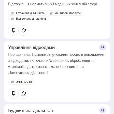
Відстеження нормативних і медійних змін у цій сфері
корисне для власника бізнесу, керівника, юриста або
Страхова діяльність
Фінансові послуги
бухгалтера під час оподаткування, приватизації, оренди
Будівельна діяльність
державного майна, корпоративних угод і перевірки
статусу суб'єктів оціночної діяльності
Управління відходами
+4
Про що тема:
Правове регулювання процесів поводження
з відходами, включаючи їх збирання, оброблення та
утилізацію, дотримання екологічних вимог та
ліцензування діяльності
ЖКГ, ОСББ
Будівельна діяльність
+1