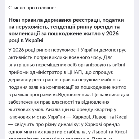
Стисло про головне:
Нові правила державної реєстрації, податки
на нерухомість, тенденції ринку оренди та
компенсації за пошкоджене житло у 2026
році в Україні
У 2026 році ринок нерухомості України демонструє
активність попри виклики воєнного часу. Для
внутрішньо переміщених осіб організовують виїзні
прийоми адміністраторів ЦНАП, що спрощує
державну реєстрацію прав на нерухоме майно та
подання заяв на компенсації за пошкоджене житло
в рамках програми «єВідновлення». Це важливо для
забезпечення прав власності та відновлення
житлових умов. Аналіз цін на оренду квартир у
ключових містах України — Харкові, Львові та Києві
— свідчить про різну динаміку: у Харкові оренда
однокімнатних квартир стабільна, у Львові та Києві
спостерігається помірне зростання. Попит на