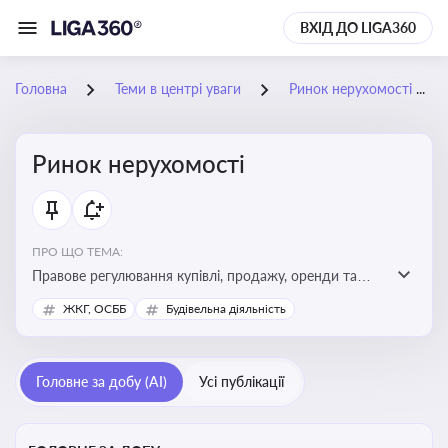
ВХІД ДО LIGA360
Головна
Теми в центрі уваги
Ринок нерухомості
Ринок нерухомості
ПРО ЩО ТЕМА:
Правове регулювання купівлі, продажу, оренди та
управління нерухомістю, що є ключовим для бізнесу,
ЖКГ, ОСББ
Будівельна діяльність
інвесторів, забудовників і власників об’єктів майна
Головне за добу (AI)
Усі публікації