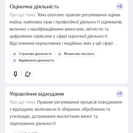
Оціночна діяльність
+3
Про що тема:
Тема охоплює правове регулювання оцінки
майна, майнових прав і професійної діяльності оцінювачів,
включно з кваліфікаційними вимогами, звітністю та
цифровими сервісами у сфері оціночної діяльності.
Відстеження нормативних і медійних змін у цій сфері
корисне для власника бізнесу, керівника, юриста або
Страхова діяльність
Фінансові послуги
бухгалтера під час оподаткування, приватизації, оренди
Будівельна діяльність
державного майна, корпоративних угод і перевірки
статусу суб'єктів оціночної діяльності
Управління відходами
+7
Про що тема:
Правове регулювання процесів поводження
з відходами, включаючи їх збирання, оброблення та
утилізацію, дотримання екологічних вимог та
ліцензування діяльності