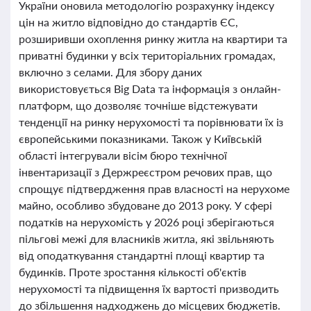
України оновила методологію розрахунку індексу
цін на житло відповідно до стандартів ЄС,
розширивши охоплення ринку житла на квартири та
приватні будинки у всіх територіальних громадах,
включно з селами. Для збору даних
використовується Big Data та інформація з онлайн-
платформ, що дозволяє точніше відстежувати
тенденції на ринку нерухомості та порівнювати їх із
європейськими показниками. Також у Київській
області інтегрували вісім бюро технічної
інвентаризації з Держреєстром речових прав, що
спрощує підтвердження прав власності на нерухоме
майно, особливо збудоване до 2013 року. У сфері
податків на нерухомість у 2026 році зберігаються
пільгові межі для власників житла, які звільняють
від оподаткування стандартні площі квартир та
будинків. Проте зростання кількості об'єктів
нерухомості та підвищення їх вартості призводить
до збільшення надходжень до місцевих бюджетів.