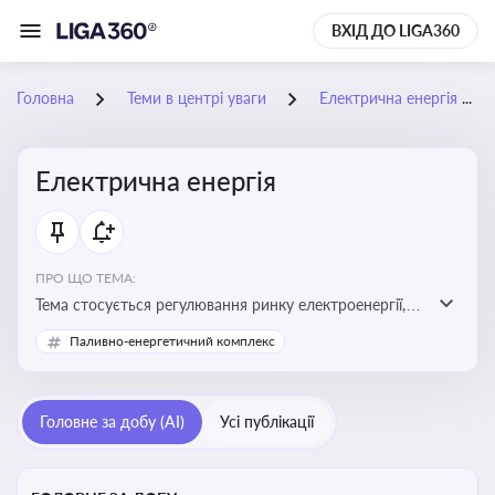
ВХІД ДО LIGA360
Головна
Теми в центрі уваги
Електрична енергія
Електрична енергія
ПРО ЩО ТЕМА:
Тема стосується регулювання ринку електроенергії,
включаючи її виробництво, постачання та фінансові
Паливно-енергетичний комплекс
стимули для відновлюваної енергетики
Головне за добу (AI)
Усі публікації