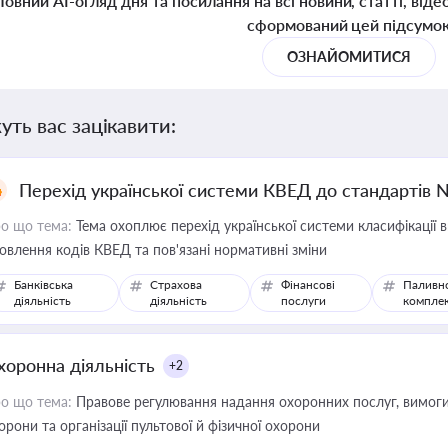
Повний AI-огляд дня та посилання на всі новини, статті, віде
сформований цей підсумо
ОЗНАЙОМИТИСЯ
уть вас зацікавити:
Перехід української системи КВЕД до стандартів 
о що тема:
Тема охоплює перехід української системи класифікації в
овлення кодів КВЕД та пов'язані нормативні зміни
Банківська
Страхова
Фінансові
Паливн
діяльність
діяльність
послуги
компле
хоронна діяльність
+2
о що тема:
Правове регулювання надання охоронних послуг, вимоги д
орони та організації пультової й фізичної охорони