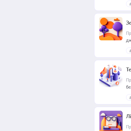
З
Пр
дж
Т
Пр
бе
Лі
Пр