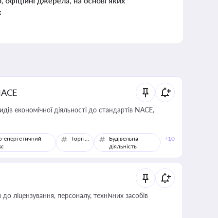
о, офіційні джерела, на основі яких
к
NACE
идів економічної діяльності до стандартів NACE,
о-енергетичний
Торгівля
Будівельна
+10
кс
діяльність
о ліцензування, персоналу, технічних засобів