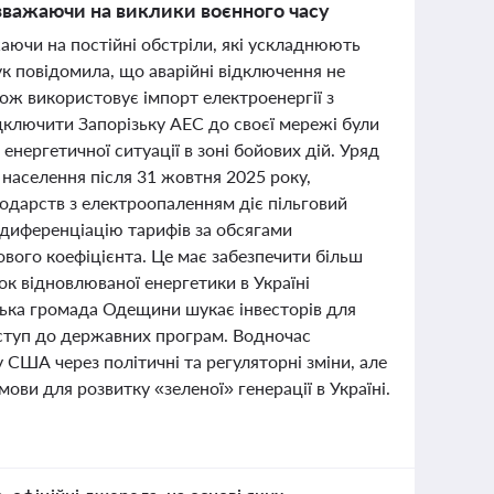
зважаючи на виклики воєнного часу
аючи на постійні обстріли, які ускладнюють
ук повідомила, що аварійні відключення не
кож використовує імпорт електроенергії з
дключити Запорізьку АЕС до своєї мережі були
 енергетичної ситуації в зоні бойових дій. Уряд
населення після 31 жовтня 2025 року,
одарств з електроопаленням діє пільговий
 диференціацію тарифів за обсягами
вого коефіцієнта. Це має забезпечити більш
ок відновлюваної енергетики в Україні
нська громада Одещини шукає інвесторів для
оступ до державних програм. Водночас
США через політичні та регуляторні зміни, але
ви для розвитку «зеленої» генерації в Україні.