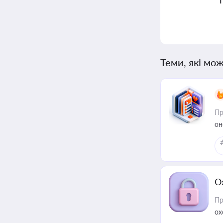
Теми, які мож
Пр
он
О
Пр
ох