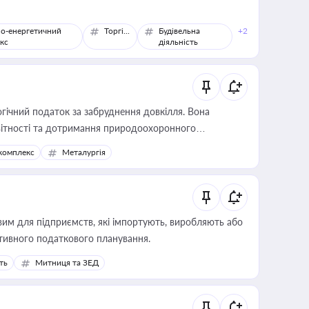
о-енергетичний
Торгівля
Будівельна
+2
кс
діяльність
гічний податок за забруднення довкілля. Вона
звітності та дотримання природоохоронного
комплекс
Металургія
вим для підприємств, які імпортують, виробляють або
тивного податкового планування.
ть
Митниця та ЗЕД