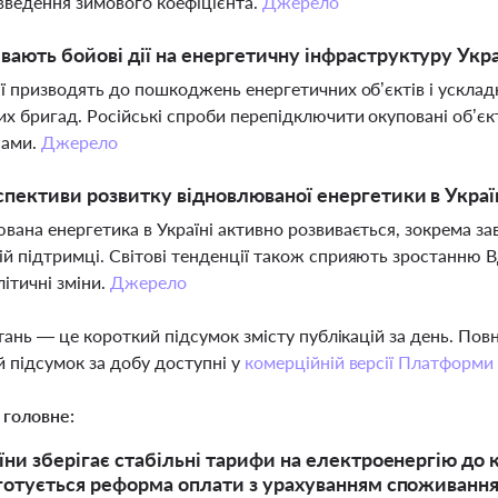
введення зимового коефіцієнта.
Джерело
вають бойові дії на енергетичну інфраструктуру Укр
ії призводять до пошкоджень енергетичних об’єктів і ускла
х бригад. Російські спроби перепідключити окуповані об’єкт
нами.
Джерело
спективи розвитку відновлюваної енергетики в Украї
вана енергетика в Україні активно розвивається, зокрема зав
й підтримці. Світові тенденції також сприяють зростанню 
літичні зміни.
Джерело
тань — це короткий підсумок змісту публікацій за день. По
 підсумок за добу доступні у
комерційній версії Платформи
 головне:
їни зберігає стабільні тарифи на електроенергію до 
готується реформа оплати з урахуванням споживання 