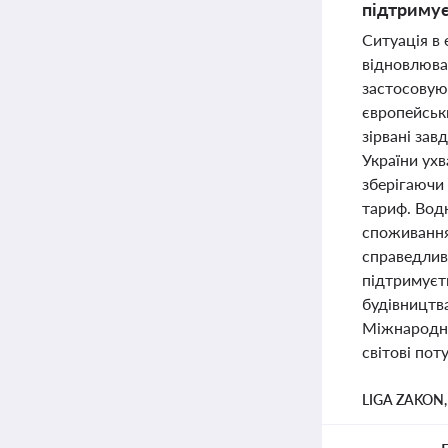
підтримує
Ситуація в
відновлювал
застосовуют
європейськ
зірвані зав
України ух
зберігаючи
тариф. Вод
споживання
справедливу
підтримуєт
будівництв
Міжнародне
світові пот
LIGA ZAKON