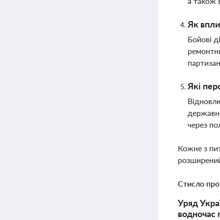
а також 
Як впли
Бойові д
ремонтни
партиза
Які пер
Відновлю
державні
через по
Кожне з пи
розширений
Стисло про
Уряд Укра
водночас 