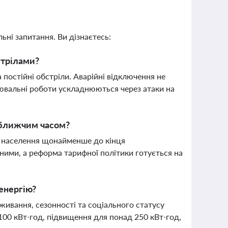
ьні запитання. Ви дізнаєтесь:
стрілами?
постійні обстріли. Аварійні відключення не
лювальні роботи ускладнюються через атаки на
йближчим часом?
я населення щонайменше до кінця
ними, а реформа тарифної політики готується на
енергію?
ивання, сезонності та соціального статусу
00 кВт·год, підвищення для понад 250 кВт·год,