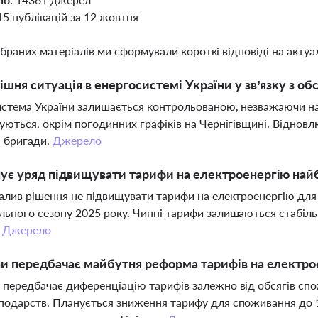
15 публікацій за 12 жовтня
ібраних матеріалів ми сформували короткі відповіді на актуал
ішня ситуація в енергосистемі України у зв’язку з об
стема України залишається контрольованою, незважаючи на 
уються, окрім погодинних графіків на Чернігівщині. Віднов
 бригади.
Джерело
нує уряд підвищувати тарифи на електроенергію на
алив рішення не підвищувати тарифи на електроенергію дл
ьного сезону 2025 року. Чинні тарифи залишаються стабіль
.
Джерело
ни передбачає майбутня реформа тарифів на електро
передбачає диференціацію тарифів залежно від обсягів спож
одарств. Планується зниження тарифу для споживання до 1