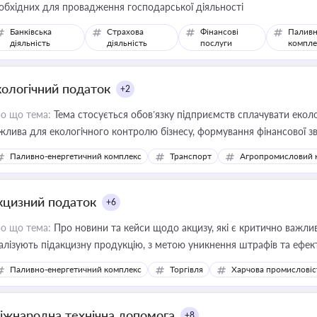
обхідних для провадження господарської діяльності
Банківська
Страхова
Фінансові
Паливн
діяльність
діяльність
послуги
компле
кологічний податок
+2
о що тема:
Тема стосується обов’язку підприємств сплачувати еколо
жлива для екологічного контролю бізнесу, формування фінансової 
конодавства
Паливно-енергетичний комплекс
Транспорт
Агропромисловий 
кцизний податок
+6
о що тема:
Про новини та кейси щодо акцизу, які є критично важли
алізують підакцизну продукцію, з метою уникнення штрафів та ефек
Паливно-енергетичний комплекс
Торгівля
Харчова промисловіс
іжнародна технічна допомога
+8