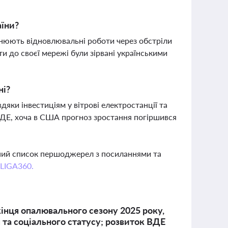
аїни?
днюють відновлювальні роботи через обстріли
и до своєї мережі були зірвані українськими
ні?
дяки інвестиціям у вітрові електростанції та
ВДЕ, хоча в США прогноз зростання погіршився
вний список першоджерел з посиланнями та
 LIGA360.
кінця опалювального сезону 2025 року,
та соціального статусу; розвиток ВДЕ