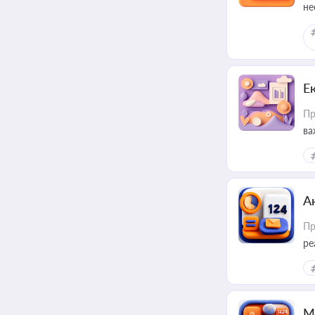
не
Е
Пр
ва
за
А
Пр
ре
М