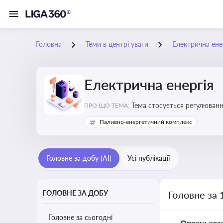
Головна
Теми в центрі уваги
Електрична ене
Електрична енергія
Тема стосується регулюванн
ПРО ЩО ТЕМА:
Паливно-енергетичний комплекс
Головне за добу (AI)
Усі публікації
ГОЛОВНЕ ЗА ДОБУ
Головне за 
Головне за сьогодні
Опрацьова