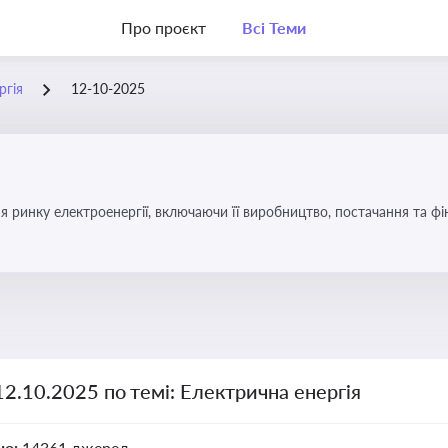
Про проєкт
Всі Теми
ргія
12-10-2025
я ринку електроенергії, включаючи її виробництво, постачання та ф
12.10.2025 по темі: Електрична енергія
но:
14361 джерел