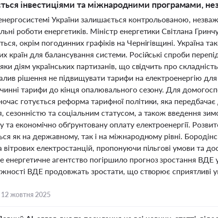
ться інвестиціями та міжнародними програмами, не
 енергосистемі України залишається контрольованою, незваж
ьні роботи енергетиків. Міністр енергетики Світлана Гринч
ься, окрім погодинних графіків на Чернігівщині. Україна та
их країн для балансування системи. Російські спроби перепі
дяки діям українських партизанів, що свідчить про складність
валив рішення не підвищувати тарифи на електроенергію для 
 чинні тарифи до кінця опалювального сезону. Для домогосп
ночас готується реформа тарифної політики, яка передбачає
, сезонністю та соціальним статусом, а також введення зимо
 та економічно обґрунтовану оплату електроенергії. Розвит
ься як на державному, так і на міжнародному рівні. Бороді
а вітрових електростанцій, пропонуючи пільгові умови та д
 енергетичне агентство погіршило прогноз зростання ВДЕ у 
ужності ВДЕ продовжать зростати, що створює сприятливі умо
,
12 жовтня 2025