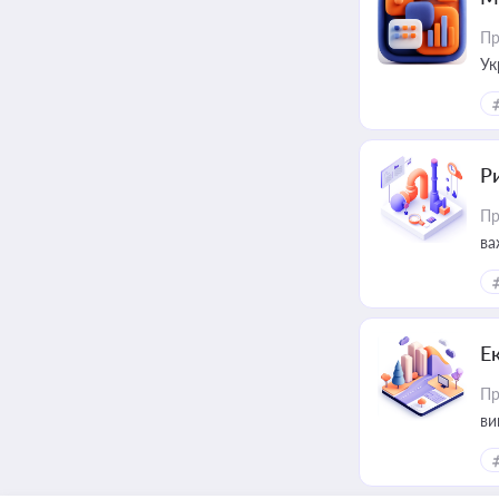
Пр
Ук
ін
Ри
Пр
ва
Е
Пр
ви