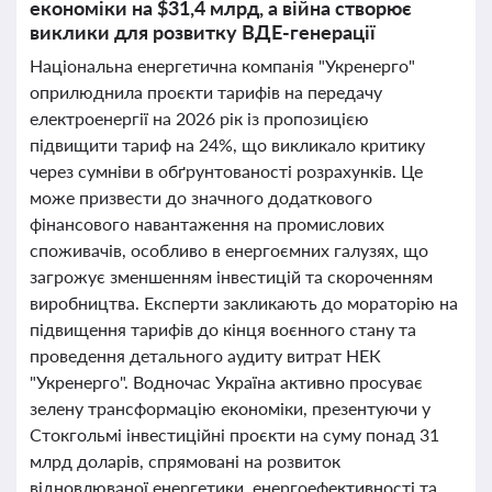
економіки на $31,4 млрд, а війна створює
виклики для розвитку ВДЕ-генерації
Національна енергетична компанія "Укренерго"
оприлюднила проєкти тарифів на передачу
електроенергії на 2026 рік із пропозицією
підвищити тариф на 24%, що викликало критику
через сумніви в обґрунтованості розрахунків. Це
може призвести до значного додаткового
фінансового навантаження на промислових
споживачів, особливо в енергоємних галузях, що
загрожує зменшенням інвестицій та скороченням
виробництва. Експерти закликають до мораторію на
підвищення тарифів до кінця воєнного стану та
проведення детального аудиту витрат НЕК
"Укренерго". Водночас Україна активно просуває
зелену трансформацію економіки, презентуючи у
Стокгольмі інвестиційні проєкти на суму понад 31
млрд доларів, спрямовані на розвиток
відновлюваної енергетики, енергоефективності та