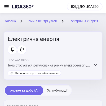
ВХІД ДО LIGA360
Головна
Теми в центрі уваги
Електрична енергія
Електрична енергія
ПРО ЩО ТЕМА:
Тема стосується регулювання ринку електроенергії,
включаючи її виробництво, постачання та фінансові
Паливно-енергетичний комплекс
стимули для відновлюваної енергетики
Головне за добу (AI)
Усі публікації