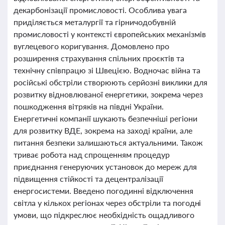
декарбонізації промисловості. Особлива увага
приділяється металургії та гірничодобувній
промисловості у контексті європейських механізмів
вуглецевого коригування. Домовлено про
розширення страхування спільних проєктів та
технічну співпрацю зі Швецією. Водночас війна та
російські обстріли створюють серйозні виклики для
розвитку відновлюваної енергетики, зокрема через
пошкодження вітряків на півдні України.
Енергетичні компанії шукають безпечніші регіони
для розвитку ВДЕ, зокрема на заході країни, але
питання безпеки залишаються актуальними. Також
триває робота над спрощенням процедур
приєднання генеруючих установок до мереж для
підвищення стійкості та децентралізації
енергосистеми. Введено погодинні відключення
світла у кількох регіонах через обстріли та погодні
умови, що підкреслює необхідність ощадливого