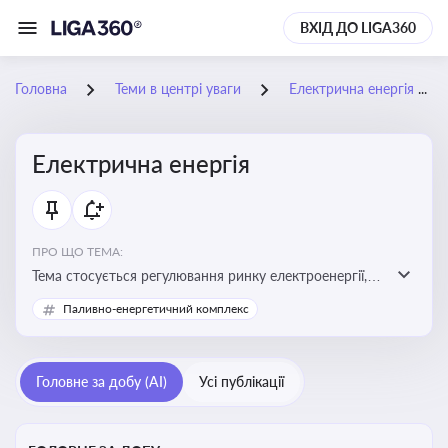
ВХІД ДО LIGA360
Головна
Теми в центрі уваги
Електрична енергія
Електрична енергія
ПРО ЩО ТЕМА:
Тема стосується регулювання ринку електроенергії,
включаючи її виробництво, постачання та фінансові
Паливно-енергетичний комплекс
стимули для відновлюваної енергетики
Головне за добу (AI)
Усі публікації