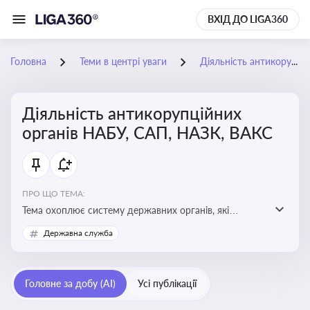
ВХІД ДО LIGA360
Головна
Теми в центрі уваги
Діяльність антикорупційних органів НАБУ, САП, НАЗК, ВАКС
Діяльність антикорупційних
органів НАБУ, САП, НАЗК, ВАКС
ПРО ЩО ТЕМА:
Тема охоплює систему державних органів, які
здійснюють запобігання, виявлення та розслідування
Державна служба
корупційних правопорушень, що є ключовим
елементом забезпечення прозорості й доброчесності
у державному управлінні та бізнесі
Головне за добу (AI)
Усі публікації