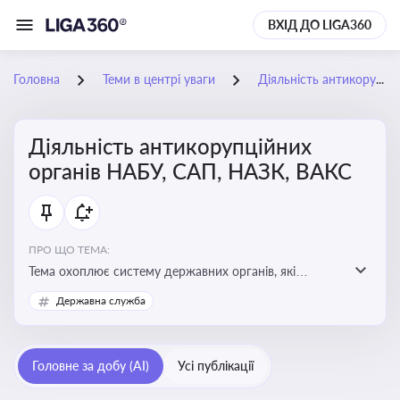
ВХІД ДО LIGA360
Головна
Теми в центрі уваги
Діяльність антикорупційних органів НАБУ, САП, НАЗК, ВАКС
Діяльність антикорупційних
органів НАБУ, САП, НАЗК, ВАКС
ПРО ЩО ТЕМА:
Тема охоплює систему державних органів, які
здійснюють запобігання, виявлення та розслідування
Державна служба
корупційних правопорушень, що є ключовим
елементом забезпечення прозорості й доброчесності
у державному управлінні та бізнесі
Головне за добу (AI)
Усі публікації