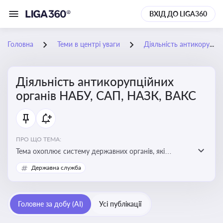
ВХІД ДО LIGA360
Головна
Теми в центрі уваги
Діяльність антикорупційних органів НАБУ, САП, НАЗК, ВАКС
Діяльність антикорупційних
органів НАБУ, САП, НАЗК, ВАКС
ПРО ЩО ТЕМА:
Тема охоплює систему державних органів, які
здійснюють запобігання, виявлення та розслідування
Державна служба
корупційних правопорушень, що є ключовим
елементом забезпечення прозорості й доброчесності
у державному управлінні та бізнесі
Головне за добу (AI)
Усі публікації