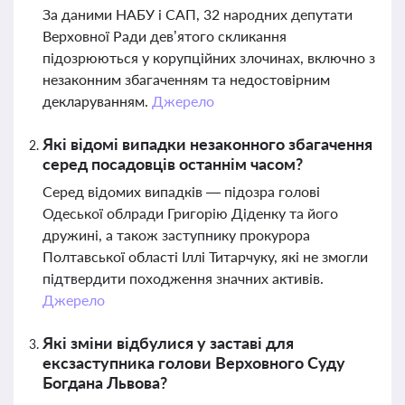
За даними НАБУ і САП, 32 народних депутати
Верховної Ради дев’ятого скликання
підозрюються у корупційних злочинах, включно з
незаконним збагаченням та недостовірним
декларуванням.
Джерело
Які відомі випадки незаконного збагачення
серед посадовців останнім часом?
Серед відомих випадків — підозра голові
Одеської облради Григорію Діденку та його
дружині, а також заступнику прокурора
Полтавської області Іллі Титарчуку, які не змогли
підтвердити походження значних активів.
Джерело
Які зміни відбулися у заставі для
ексзаступника голови Верховного Суду
Богдана Львова?