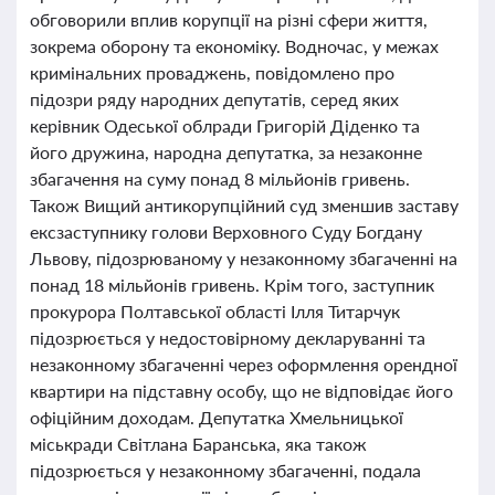
обговорили вплив корупції на різні сфери життя,
зокрема оборону та економіку. Водночас, у межах
кримінальних проваджень, повідомлено про
підозри ряду народних депутатів, серед яких
керівник Одеської облради Григорій Діденко та
його дружина, народна депутатка, за незаконне
збагачення на суму понад 8 мільйонів гривень.
Також Вищий антикорупційний суд зменшив заставу
ексзаступнику голови Верховного Суду Богдану
Львову, підозрюваному у незаконному збагаченні на
понад 18 мільйонів гривень. Крім того, заступник
прокурора Полтавської області Ілля Титарчук
підозрюється у недостовірному декларуванні та
незаконному збагаченні через оформлення орендної
квартири на підставну особу, що не відповідає його
офіційним доходам. Депутатка Хмельницької
міськради Світлана Баранська, яка також
підозрюється у незаконному збагаченні, подала