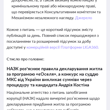
кримінальному праві або міжнародному праві,
що перевіряється Консультативним комітетом та
Механізмом незалежного нагляду.
Джерело
Кожне з питань — це короткий підсумок змісту
публікацій за день. Повний список першоджерел з
посиланнями та розширений підсумок за добу
доступні у
комерційній версії Платформи LIGA360.
Стисло про головне:
НАЗК роз’яснює правила декларування житла
за програмою «єОселя», а конкурс на суддю
МКС від України викликає сумніви через
процедуру та кандидата Андрія Костіна
Національне агентство з питань запобігання
корупції (НАЗК) надало вичерпні роз’яснення щодо
декларування придбання житла за програмою
«єОселя», що є важливим для суб’єктів