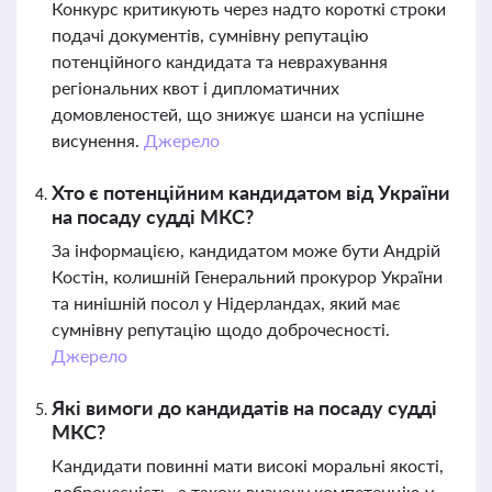
Конкурс критикують через надто короткі строки
подачі документів, сумнівну репутацію
потенційного кандидата та неврахування
регіональних квот і дипломатичних
домовленостей, що знижує шанси на успішне
висунення.
Джерело
Хто є потенційним кандидатом від України
на посаду судді МКС?
За інформацією, кандидатом може бути Андрій
Костін, колишній Генеральний прокурор України
та нинішній посол у Нідерландах, який має
сумнівну репутацію щодо доброчесності.
Джерело
Які вимоги до кандидатів на посаду судді
МКС?
Кандидати повинні мати високі моральні якості,
доброчесність, а також визнану компетенцію у