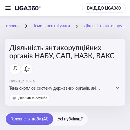
ВХІД ДО LIGA360
Головна
Теми в центрі уваги
Діяльність антикорупційних органів НАБУ, САП, НАЗК, ВАКС
Діяльність антикорупційних
органів НАБУ, САП, НАЗК, ВАКС
ПРО ЩО ТЕМА:
Тема охоплює систему державних органів, які
здійснюють запобігання, виявлення та розслідування
Державна служба
корупційних правопорушень, що є ключовим
елементом забезпечення прозорості й доброчесності
у державному управлінні та бізнесі
Головне за добу (AI)
Усі публікації