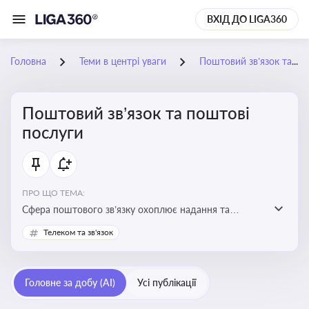
ВХІД ДО LIGA360
Головна
Теми в центрі уваги
Поштовий зв’язок та поштові послуги
Поштовий зв’язок та поштові
послуги
ПРО ЩО ТЕМА:
Сфера поштового зв’язку охоплює надання та
контроль послуг поштового обслуговування, що
Телеком та зв'язок
регулюється спеціальним законодавством. Для
бізнесу та юристів це важливо для дотримання
ліцензійних умов, участі в державних реєстрах і
Головне за добу (AI)
Усі публікації
забезпечення прав споживачів.