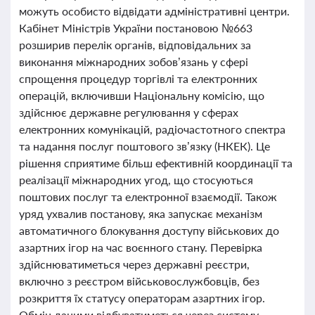
можуть особисто відвідати адміністративні центри.
Кабінет Міністрів України постановою №663
розширив перелік органів, відповідальних за
виконання міжнародних зобов’язань у сфері
спрощення процедур торгівлі та електронних
операцій, включивши Національну комісію, що
здійснює державне регулювання у сферах
електронних комунікацій, радіочастотного спектра
та надання послуг поштового зв’язку (НКЕК). Це
рішення сприятиме більш ефективній координації та
реалізації міжнародних угод, що стосуються
поштових послуг та електронної взаємодії. Також
уряд ухвалив постанову, яка запускає механізм
автоматичного блокування доступу військових до
азартних ігор на час воєнного стану. Перевірка
здійснюватиметься через державні реєстри,
включно з реєстром військовослужбовців, без
розкриття їх статусу операторам азартних ігор.
Обмін даними відбуватиметься через систему