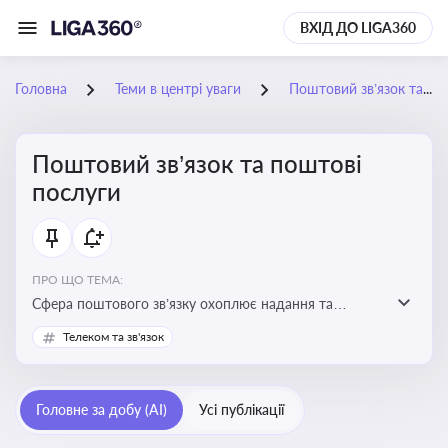
ВХІД ДО LIGA360
Головна
Теми в центрі уваги
Поштовий зв’язок та поштові послуги
Поштовий зв’язок та поштові
послуги
ПРО ЩО ТЕМА:
Сфера поштового зв’язку охоплює надання та
контроль послуг поштового обслуговування, що
Телеком та зв'язок
регулюється спеціальним законодавством. Для
бізнесу та юристів це важливо для дотримання
ліцензійних умов, участі в державних реєстрах і
Головне за добу (AI)
Усі публікації
забезпечення прав споживачів.