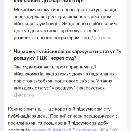
військових до азартних ігор?
Механізм автоматично перевіряє статус гравця
через державні реєстри, включно з реєстром
військовослужбовців. Якщо особа є військовим,
доступ до азартних ігор блокується без
розкриття причин операторам ігор.
Джерело
Чи можуть військові оскаржувати статус "у
розшуку ТЦК" через суд?
Так, суди визнають протиправними дії
військкоматів, якщо немає доказів надсилання
повісток засобами поштового зв’язку. У таких
випадках статус "у розшуку" скасовується.
Джерело
Кожне з питань — це короткий підсумок змісту
публікацій за день. Повний список першоджерел з
посиланнями та розширений підсумок за добу
доступні у
комерційній версії Платформи LIGA360.