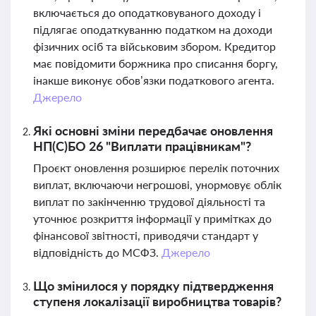
включається до оподатковуваного доходу і
підлягає оподаткуванню податком на доходи
фізичних осіб та військовим збором. Кредитор
має повідомити боржника про списання боргу,
інакше виконує обов’язки податкового агента.
Джерело
Які основні зміни передбачає оновлення
НП(С)БО 26 "Виплати працівникам"?
Проєкт оновлення розширює перелік поточних
виплат, включаючи негрошові, унормовує облік
виплат по закінченню трудової діяльності та
уточнює розкриття інформації у примітках до
фінансової звітності, приводячи стандарт у
відповідність до МСФЗ.
Джерело
Що змінилося у порядку підтвердження
ступеня локалізації виробництва товарів?