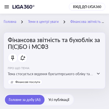
ВХІД ДО LIGA360
Головна
Теми в центрі уваги
Фінансова звітність та бухоблік за П(С)БО і МСФЗ
Фінансова звітність та бухоблік за
П(С)БО і МСФЗ
ПРО ЩО ТЕМА:
Тема стосується ведення бухгалтерського обліку та
складання фінансової звітності відповідно до
Фінансові послуги
національних і міжнародних стандартів
Головне за добу (AI)
Усі публікації