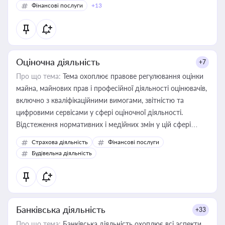
Фінансові послуги
+13
Оціночна діяльність
+7
Про що тема:
Тема охоплює правове регулювання оцінки
майна, майнових прав і професійної діяльності оцінювачів,
включно з кваліфікаційними вимогами, звітністю та
цифровими сервісами у сфері оціночної діяльності.
Відстеження нормативних і медійних змін у цій сфері
корисне для власника бізнесу, керівника, юриста або
Страхова діяльність
Фінансові послуги
бухгалтера під час оподаткування, приватизації, оренди
Будівельна діяльність
державного майна, корпоративних угод і перевірки
статусу суб'єктів оціночної діяльності
Банківська діяльність
+33
Про що тема:
Банківська діяльність охоплює всі аспекти