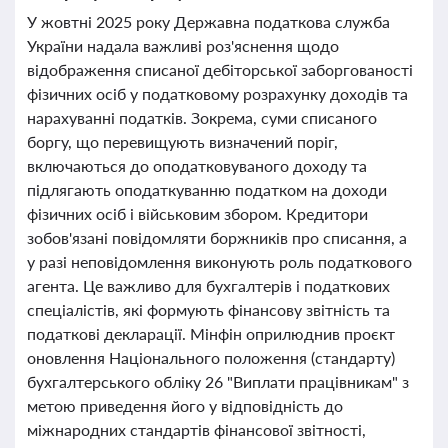
У жовтні 2025 року Державна податкова служба
України надала важливі роз'яснення щодо
відображення списаної дебіторської заборгованості
фізичних осіб у податковому розрахунку доходів та
нарахуванні податків. Зокрема, суми списаного
боргу, що перевищують визначений поріг,
включаються до оподатковуваного доходу та
підлягають оподаткуванню податком на доходи
фізичних осіб і військовим збором. Кредитори
зобов'язані повідомляти боржників про списання, а
у разі неповідомлення виконують роль податкового
агента. Це важливо для бухгалтерів і податкових
спеціалістів, які формують фінансову звітність та
податкові декларації. Мінфін оприлюднив проєкт
оновлення Національного положення (стандарту)
бухгалтерського обліку 26 "Виплати працівникам" з
метою приведення його у відповідність до
міжнародних стандартів фінансової звітності,