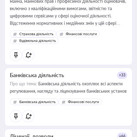
майна, майнових прав і професійної діяльності оцінювачів,
включно з кваліфікаційними вимогами, звітністю та
цифровими сервісами у сфері оціночної діяльності.
Відстеження нормативних і медійних змін у цій сфері
корисне для власника бізнесу, керівника, юриста або
Страхова діяльність
Фінансові послуги
бухгалтера під час оподаткування, приватизації, оренди
Будівельна діяльність
державного майна, корпоративних угод і перевірки
статусу суб'єктів оціночної діяльності
Банківська діяльність
+33
Про що тема:
Банківська діяльність охоплює всі аспекти
регулювання, нагляду та ліцензування банківських установ
Банківська діяльність
Фінансові послуги
Ліцензії, дозволи
+66