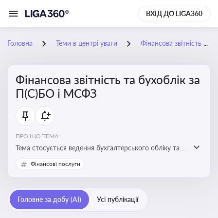
ВХІД ДО LIGA360
Головна
Теми в центрі уваги
Фінансова звітність та бухоблік за П(С)БО і МСФЗ
Фінансова звітність та бухоблік за
П(С)БО і МСФЗ
ПРО ЩО ТЕМА:
Тема стосується ведення бухгалтерського обліку та
складання фінансової звітності відповідно до
Фінансові послуги
національних і міжнародних стандартів
Головне за добу (AI)
Усі публікації