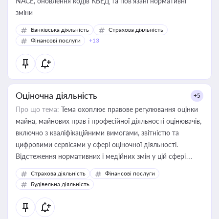
NACE, оновлення кодів КВЕД та пов'язані нормативні
зміни
Банківська діяльність
Страхова діяльність
Фінансові послуги
+13
Оціночна діяльність
+5
Про що тема:
Тема охоплює правове регулювання оцінки
майна, майнових прав і професійної діяльності оцінювачів,
включно з кваліфікаційними вимогами, звітністю та
цифровими сервісами у сфері оціночної діяльності.
Відстеження нормативних і медійних змін у цій сфері
корисне для власника бізнесу, керівника, юриста або
Страхова діяльність
Фінансові послуги
бухгалтера під час оподаткування, приватизації, оренди
Будівельна діяльність
державного майна, корпоративних угод і перевірки
статусу суб'єктів оціночної діяльності