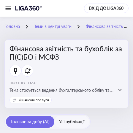
ВХІД ДО LIGA360
Головна
Теми в центрі уваги
Фінансова звітність та бухоблік за П(С)БО і МСФЗ
Фінансова звітність та бухоблік за
П(С)БО і МСФЗ
ПРО ЩО ТЕМА:
Тема стосується ведення бухгалтерського обліку та
складання фінансової звітності відповідно до
Фінансові послуги
національних і міжнародних стандартів
Головне за добу (AI)
Усі публікації