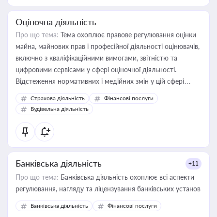
Оціночна діяльність
Про що тема:
Тема охоплює правове регулювання оцінки
майна, майнових прав і професійної діяльності оцінювачів,
включно з кваліфікаційними вимогами, звітністю та
цифровими сервісами у сфері оціночної діяльності.
Відстеження нормативних і медійних змін у цій сфері
корисне для власника бізнесу, керівника, юриста або
Страхова діяльність
Фінансові послуги
бухгалтера під час оподаткування, приватизації, оренди
Будівельна діяльність
державного майна, корпоративних угод і перевірки
статусу суб'єктів оціночної діяльності
Банківська діяльність
+11
Про що тема:
Банківська діяльність охоплює всі аспекти
регулювання, нагляду та ліцензування банківських установ
Банківська діяльність
Фінансові послуги