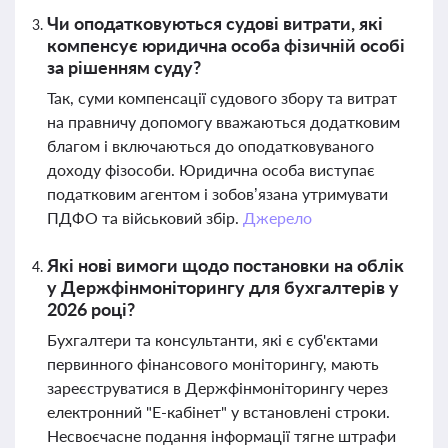
Чи оподатковуються судові витрати, які
компенсує юридична особа фізичній особі
за рішенням суду?
Так, суми компенсації судового збору та витрат
на правничу допомогу вважаються додатковим
благом і включаються до оподатковуваного
доходу фізособи. Юридична особа виступає
податковим агентом і зобов’язана утримувати
ПДФО та військовий збір.
Джерело
Які нові вимоги щодо постановки на облік
у Держфінмоніторингу для бухгалтерів у
2026 році?
Бухгалтери та консультанти, які є суб'єктами
первинного фінансового моніторингу, мають
зареєструватися в Держфінмоніторингу через
електронний "Е-кабінет" у встановлені строки.
Несвоєчасне подання інформації тягне штрафи