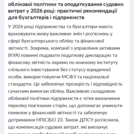
облікової політики та оподаткування судових
витрат у 2026 році: практичні рекомендації
для бухгалтерів і підприємств
У 2026 році підприємства та бухгалтери мають
враховувати низку важливих змін і роз'яснень у
сфері бухгалтерського обліку та фінансової
звітності. Зокрема, компанії з управління активами
(КУА) повинні подавати податкову декларацію та
фінансову звітність окремо по кожному інституту
спільного інвестування без статусу юридичної
особи, використовуючи МСФЗ та національні
стандарти. Це забезпечує прозорість і відповідність
сучасним вимогам обліку. Важливою складовою
облікової політики підприємств є чітке визначення
переліку пов'язаних сторін, що допомагає уникнути
помилок у фінансовій звітності та забезпечує
дотримання НП(С)БО 23. Також ДПСУ роз'яснила,
що компенсація судових витрат, які виплачує
юридична особа фізичній особі за рішенням суду,