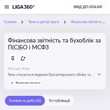
ВХІД ДО LIGA360
Головна
Теми в центрі уваги
Фінансова звітність та бухоблік за П(С)БО і МСФЗ
Фінансова звітність та бухоблік за
П(С)БО і МСФЗ
ПРО ЩО ТЕМА:
Тема стосується ведення бухгалтерського обліку та
складання фінансової звітності відповідно до
Фінансові послуги
національних і міжнародних стандартів
Головне за добу (AI)
Усі публікації