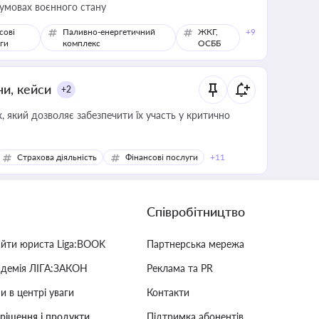
 умовах воєнного стану
сові
Паливно-енергетичний
ЖКГ,
+9
ги
комплекс
ОСББ
ни, кейси
+2
 який дозволяє забезпечити їх участь у критично
Страхова діяльність
Фінансові послуги
+11
Співробітництво
айти юриста Liga:BOOK
Партнерська мережа
адемія ЛІГА:ЗАКОН
Реклама та PR
и в центрі уваги
Контакти
 рішення і продукти
Підтримка абонентів