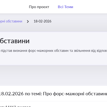
Про проєкт
Всі Теми
рні обставини
18-02-2026
бставини
підстав визнання форс-мажорних обставин та звільнення від відповід
18.02.2026 по темі: Про форс-мажорні обставин
но:
14462 джерел