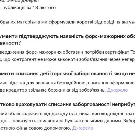
1 публікація за 18 лютого
ібраних матеріалів ми сформували короткі відповіді на актуал
ументи підтверджують наявність форс-мажорних обс
ваності?
вердження форс-мажорних обставин потрібен сертифікат То
є, що контрагент не може виконати зобов'язання через непе
мити списання дебіторської заборгованості, якщо не
ає підстав для визнання безнадійною, списання оформлюю
 де кредитор звільняє боржника від зобов'язань.
Джерело
тково враховувати списання заборгованості неприбут
ий облік залежить від доходу платника: високодохідні плат
дні – показують списання за бухгалтерськими даними. Забо
ротною фінансовою допомогою.
Джерело