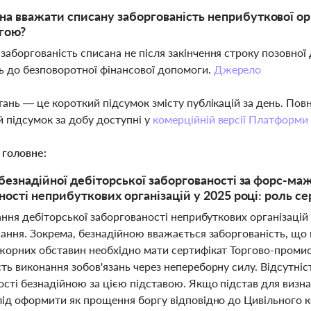
а вважати списану заборгованість неприбуткової ор
гою?
 заборгованість списана не після закінчення строку позовної 
 до безповоротної фінансової допомоги.
Джерело
тань — це короткий підсумок змісту публікацій за день. По
 підсумок за добу доступні у
комерційній версії Платформи
 головне:
безнадійної дебіторської заборгованості за форс-ма
ності неприбуткових організацій у 2025 році: роль с
ання дебіторської заборгованості неприбуткових організаці
ання. Зокрема, безнадійною вважається заборгованість, що 
жорних обставин необхідно мати сертифікат Торгово-промис
ть виконання зобов'язань через непереборну силу. Відсутн
ості безнадійною за цією підставою. Якщо підстав для визн
лід оформити як прощення боргу відповідно до Цивільного к