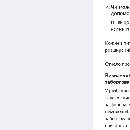
Чи можн
допомо
Ні, якщо
належить
Кожне з пи
розширений
Стисло про
Визнання 
заборгова
У разі спис
такого спис
за форс-ма
неможливіс
заборгован
списання с