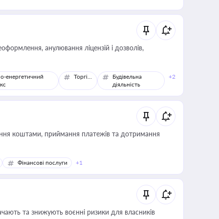
оформлення, анулювання ліцензій і дозволів,
о-енергетичний
Торгівля
Будівельна
+2
кс
діяльність
Фінансові послуги
+1
ачають та знижують воєнні ризики для власників