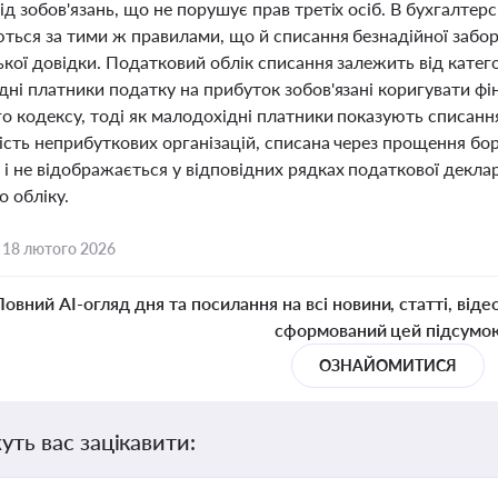
д зобов'язань, що не порушує прав третіх осіб. В бухгалтер
ться за тими ж правилами, що й списання безнадійної забор
кої довідки. Податковий облік списання залежить від катего
дні платники податку на прибуток зобов'язані коригувати фі
о кодексу, тоді як малодохідні платники показують списання
ість неприбуткових організацій, списана через прощення бо
і не відображається у відповідних рядках податкової деклар
 обліку.
,
18 лютого 2026
Повний AI-огляд дня та посилання на всі новини, статті, віде
сформований цей підсумо
ОЗНАЙОМИТИСЯ
уть вас зацікавити: