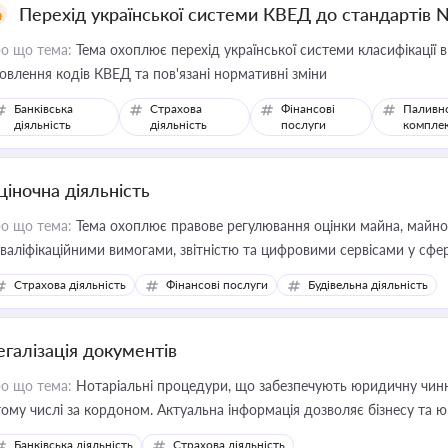
Перехід української системи КВЕД до стандартів 
о що тема:
Тема охоплює перехід української системи класифікації в
овлення кодів КВЕД та пов'язані нормативні зміни
Банківська
Страхова
Фінансові
Паливн
діяльність
діяльність
послуги
компле
ціночна діяльність
о що тема:
Тема охоплює правове регулювання оцінки майна, майнови
кваліфікаційними вимогами, звітністю та цифровими сервісами у сфер
дійних змін у цій сфері корисне для власника бізнесу, керівника, юр
Страхова діяльність
Фінансові послуги
Будівельна діяльність
иватизації, оренди державного майна, корпоративних угод і перевірки
егалізація документів
о що тема:
Нотаріальні процедури, що забезпечують юридичну чинні
тому числі за кордоном. Актуальна інформація дозволяє бізнесу т
зиків недійсності та забезпечувати їх належне прийняття органами 
Банківська діяльність
Страхова діяльність