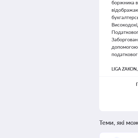
боржника ві
відображаю
бухгалтерсь
Високодохі
Податковог
Заборгован
допомогою 
податкового
LIGA ZAKON
Теми, які мож