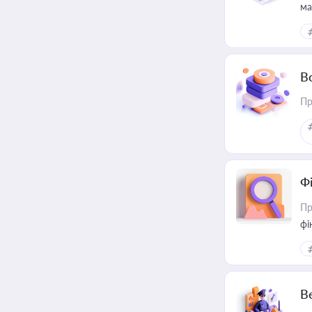
ма
В
Пр
Ф
Пр
фі
В