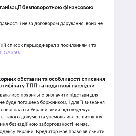
ганізації безповоротною фінансовою
давності і не за договором дарування, вона не
вний список першоджерел з посиланнями та
 LIGA360.
жорних обставин та особливості списання
ертифікату ТПП та податкові наслідки
й важливо правильно визначити підстави для
не буде погашена боржником, і для її визнання
лової палати України, який підтверджує
ість такого документа унеможливлює визнання
ання безнадійною заборгованості немає,
одексу України. Кредитор має право звільнити