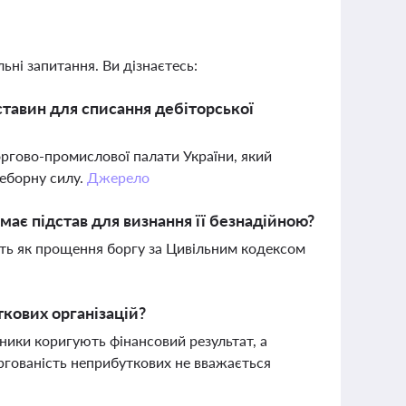
ьні запитання. Ви дізнаєтесь:
тавин для списання дебіторської
ргово-промислової палати України, який
реборну силу.
Джерело
має підстав для визнання її безнадійною?
ть як прощення боргу за Цивільним кодексом
кових організацій?
ники коригують фінансовий результат, а
ргованість неприбуткових не вважається