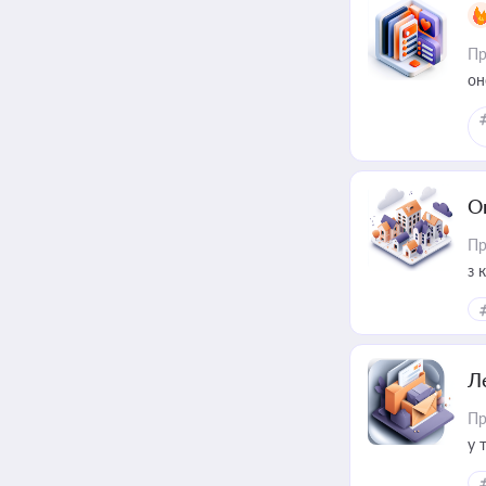
Пр
он
О
Пр
з 
ме
пр
Л
Пр
у 
ри