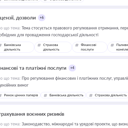
цензії, дозволи
+6
о що тема:
Тема стосується правового регулювання отримання, пере
обхідних для провадження господарської діяльності
Банківська
Страхова
Фінансові
Паливн
діяльність
діяльність
послуги
компле
інансові та платіжні послуги
+4
о що тема:
Про регулювання фінансових і платіжних послуг, управління коштами, приймання платежів та дотримання
цензійних вимог
Ринок цінних паперів
Банківська діяльність
Страхова діяльність
трахування воєнних ризиків
о що тема:
Законодавство, міжнародні та урядові проекти, що визн