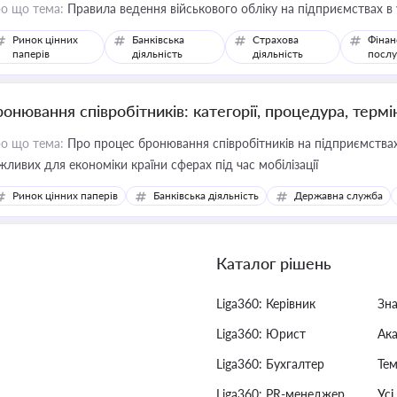
о що тема:
Правила ведення військового обліку на підприємствах в
Ринок цінних
Банківська
Страхова
Фінан
паперів
діяльність
діяльність
послу
ронювання співробітників: категорії, процедура, термі
о що тема:
Про процес бронювання співробітників на підприємствах,
жливих для економіки країни сферах під час мобілізації
Ринок цінних паперів
Банківська діяльність
Державна служба
Каталог рішень
Liga360: Керівник
Зн
Liga360: Юрист
Ак
Liga360: Бухгалтер
Тем
Liga360: PR-менеджер
Усі