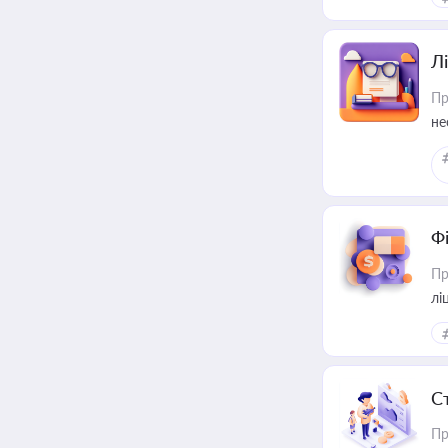
Лі
Пр
не
Ф
Пр
лі
С
Пр