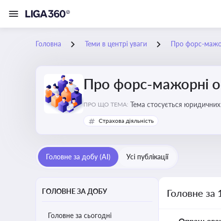
Головна
Теми в центрі уваги
Про форс-мажо
Про форс-мажорні о
Тема стосується юридичних 
ПРО ЩО ТЕМА:
Страхова діяльність
Головне за добу (AI)
Усі публікації
ГОЛОВНЕ ЗА ДОБУ
Головне за 
Головне за сьогодні
Опрацьова