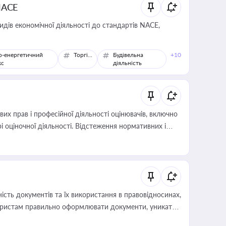
NACE
идів економічної діяльності до стандартів NACE,
о-енергетичний
Торгівля
Будівельна
+10
кс
діяльність
х прав і професійної діяльності оцінювачів, включно
і оціночної діяльності. Відстеження нормативних і
иста або бухгалтера під час оподаткування,
 статусу суб'єктів оціночної діяльності
сть документів та їх використання в правовідносинах,
а юристам правильно оформлювати документи, уникати
влади та контрагентами