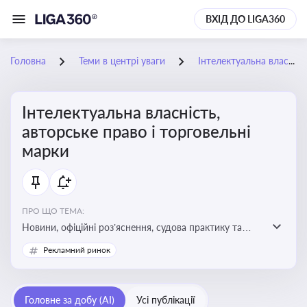
ВХІД ДО LIGA360
Головна
Теми в центрі уваги
Інтелектуальна власність, авторське право і торговельні марки
Інтелектуальна власність,
авторське право і торговельні
марки
ПРО ЩО ТЕМА:
Новини, офіційні роз’яснення, судова практику та
експертні матеріали, що стосуються авторського
Рекламний ринок
права, реєстрації та захисту торговельних марок,
боротьби з порушеннями прав інтелектуальної
власності, а також змін у законодавстві у цій сфері
Головне за добу (AI)
Усі публікації