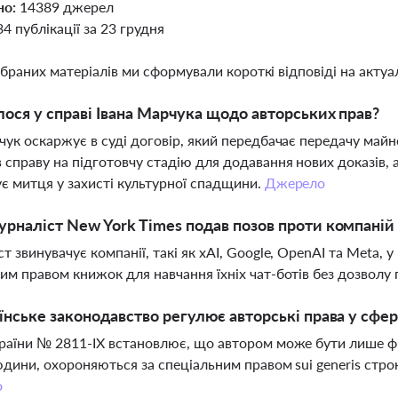
но:
14389 джерел
34 публікації за 23 грудня
ібраних матеріалів ми сформували короткі відповіді на актуал
ося у справі Івана Марчука щодо авторських прав?
чук оскаржує в суді договір, який передбачає передачу майн
 справу на підготовчу стадію для додавання нових доказів, а
є митця у захисті культурної спадщини.
Джерело
рналіст New York Times подав позов проти компаній
т звинувачує компанії, такі як xAI, Google, OpenAI та Meta,
им правом книжок для навчання їхніх чат-ботів без дозволу
їнське законодавство регулює авторські права у сфе
раїни № 2811-ІХ встановлює, що автором може бути лише фізи
юдини, охороняються за спеціальним правом sui generis стро
о