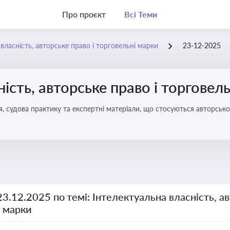
Про проєкт
Всі Теми
власність, авторське право і торговельні марки
23-12-2025
ість, авторське право і торговел
я, судова практику та експертні матеріали, що стосуються авторсько
ми прав інтелектуальної власності, а також змін у законодавстві у 
23.12.2025 по темі: Інтелектуальна власність, ав
і марки