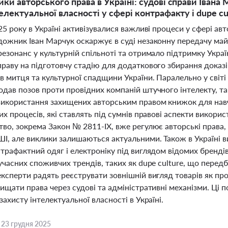
ики авторського права в Україні: судові справи Івана
електуальної власності у сфері контрафакту і dupe cu
25 року в Україні активізувалися важливі процеси у сфері авт
дожник Іван Марчук оскаржує в суді незаконну передачу май
езонанс у культурній спільноті та отримало підтримку Україн
раву на підготовчу стадію для додаткового збирання доказів
в митця та культурної спадщини України. Паралельно у світ
дав позов проти провідних компаній штучного інтелекту, так
використання захищених авторським правом книжок для навч
их процесів, які ставлять під сумнів правові аспекти використ
во, зокрема Закон № 2811-ІХ, вже регулює авторські права,
І, але виклики залишаються актуальними. Також в Україні в
трафактний одяг і електроніку під виглядом відомих бренді
учасних споживчих трендів, таких як dupe culture, що пере
ксперти радять реєструвати зовнішній вигляд товарів як пр
ищати права через судові та адміністративні механізми. Ці
захисту інтелектуальної власності в Україні.
,
23 грудня 2025