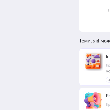
Теми, які мож
Ін
Пр
мо
Р
Пр