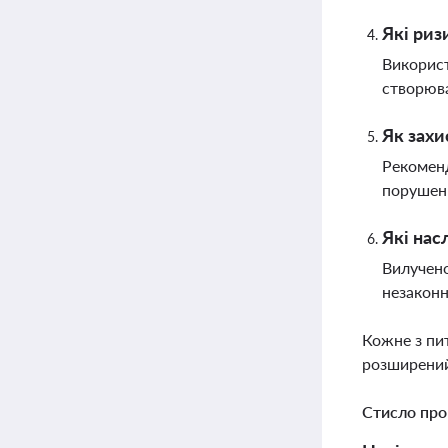
Які риз
Використ
створюва
Як захи
Рекоменд
порушень
Які нас
Вилучено
незаконн
Кожне з пи
розширений
Стисло про