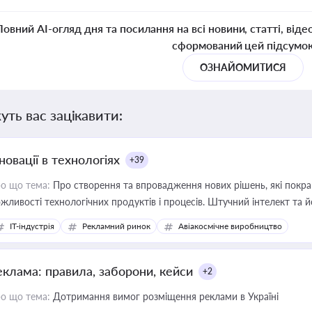
Повний AI-огляд дня та посилання на всі новини, статті, віде
сформований цей підсумо
ОЗНАЙОМИТИСЯ
уть вас зацікавити:
новації в технологіях
+39
о що тема:
Про створення та впровадження нових рішень, які покра
жливості технологічних продуктів і процесів. Штучний інтелект та 
IT-індустрія
Рекламний ринок
Авіакосмічне виробництво
еклама: правила, заборони, кейси
+2
о що тема:
Дотримання вимог розміщення реклами в Україні