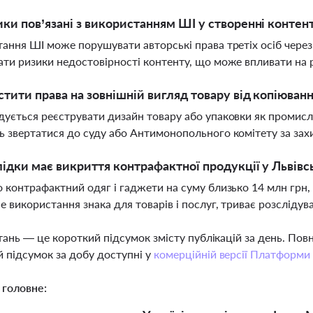
ики пов’язані з використанням ШІ у створенні контен
ання ШІ може порушувати авторські права третіх осіб через
ти ризики недостовірності контенту, що може впливати на 
стити права на зовнішній вигляд товару від копіюванн
ується реєструвати дизайн товару або упаковки як промислов
 звертатися до суду або Антимонопольного комітету за захи
лідки має викриття контрафактної продукції у Львівс
 контрафактний одяг і гаджети на суму близько 14 млн грн
е використання знака для товарів і послуг, триває розсліду
тань — це короткий підсумок змісту публікацій за день. По
 підсумок за добу доступні у
комерційній версії Платформи
 головне: