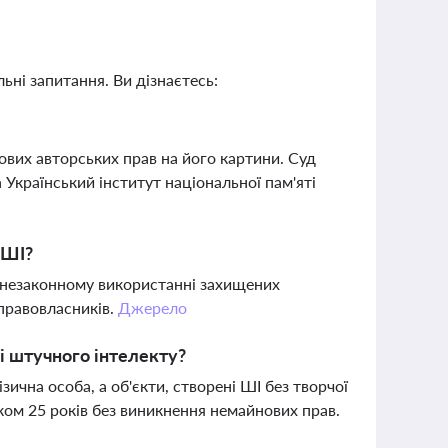
ьні запитання. Ви дізнаєтесь:
ових авторських прав на його картини. Суд
 Український інститут національної пам'яті
 ШІ?
 у незаконному використанні захищених
 правовласників.
Джерело
рі штучного інтелекту?
чна особа, а об'єкти, створені ШІ без творчої
ком 25 років без виникнення немайнових прав.