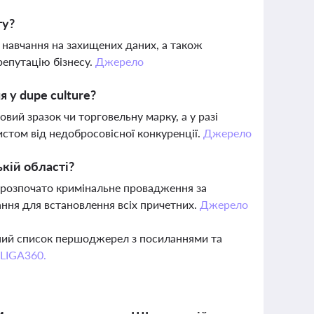
ту?
 навчання на захищених даних, а також
репутацію бізнесу.
Джерело
я у dupe culture?
ий зразок чи торговельну марку, а у разі
стом від недобросовісної конкуренції.
Джерело
ькій області?
, розпочато кримінальне провадження за
вання для встановлення всіх причетних.
Джерело
вний список першоджерел з посиланнями та
 LIGA360.