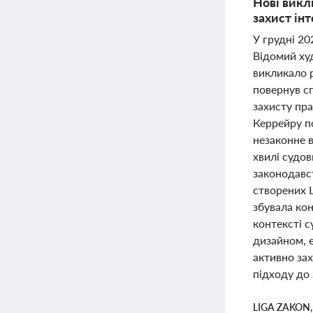
Нові викл
захист інт
У грудні 20
Відомий ху
викликало р
повернув сп
захисту пра
Керрейру по
незаконне 
хвилі судов
законодавст
створених Ш
збувала кон
контексті с
дизайном, е
активно зах
підходу до 
LIGA ZAKON