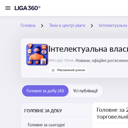
Головна
Теми в центрі уваги
Інтелектуальна 
Інтелектуальна власн
Новини, офіційні роз’ясненн
ПРО ЩО ТЕМА:
марок, боротьби з порушення
Рекламний ринок
Головне за добу (AI)
Усі публікації
Головне за 
ГОЛОВНЕ ЗА ДОБУ
торговельн
Головне за сьогодні