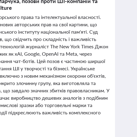
 Марчука, позови проти ШІ-компаній та
lture
орського права та інтелектуальної власності.
нових авторських прав на свої картини, що
ського інституту національної пам'яті. Суд
, що свідчить про складність і важливість
і технологій журналіст The New York Times Джон
их як xAI, Google, OpenAI та Meta, через
ання чат-ботів. Цей позов є частиною ширшої
ання ШІ у творчості та бізнесі. Українське
 включно з новим механізмом охорони об'єктів,
икрито злочинну групу, яка виготовляла та
в, що завдало значних збитків правовласникам. У
дбачає виробництво дешевих аналогів з подібним
омислові зразки або торговельні марки та
 події підкреслюють важливість комплексного