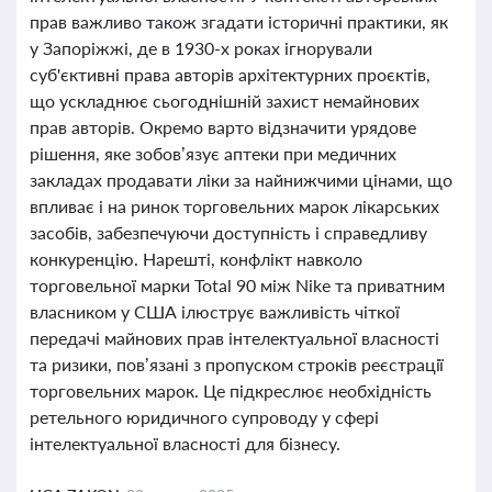
прав важливо також згадати історичні практики, як
у Запоріжжі, де в 1930-х роках ігнорували
суб'єктивні права авторів архітектурних проєктів,
що ускладнює сьогоднішній захист немайнових
прав авторів. Окремо варто відзначити урядове
рішення, яке зобов’язує аптеки при медичних
закладах продавати ліки за найнижчими цінами, що
впливає і на ринок торговельних марок лікарських
засобів, забезпечуючи доступність і справедливу
конкуренцію. Нарешті, конфлікт навколо
торговельної марки Total 90 між Nike та приватним
власником у США ілюструє важливість чіткої
передачі майнових прав інтелектуальної власності
та ризики, пов’язані з пропуском строків реєстрації
торговельних марок. Це підкреслює необхідність
ретельного юридичного супроводу у сфері
інтелектуальної власності для бізнесу.