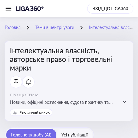
ВХІД ДО LIGA360
Головна
Теми в центрі уваги
Інтелектуальна власність, авторське право і торговельні марки
Інтелектуальна власність,
авторське право і торговельні
марки
ПРО ЩО ТЕМА:
Новини, офіційні роз’яснення, судова практику та
експертні матеріали, що стосуються авторського
Рекламний ринок
права, реєстрації та захисту торговельних марок,
боротьби з порушеннями прав інтелектуальної
власності, а також змін у законодавстві у цій сфері
Головне за добу (AI)
Усі публікації