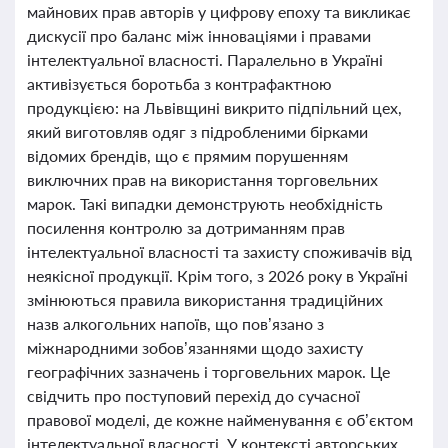
майнових прав авторів у цифрову епоху та викликає
дискусії про баланс між інноваціями і правами
інтелектуальної власності. Паралельно в Україні
активізується боротьба з контрафактною
продукцією: на Львівщині викрито підпільний цех,
який виготовляв одяг з підробленими бірками
відомих брендів, що є прямим порушенням
виключних прав на використання торговельних
марок. Такі випадки демонструють необхідність
посилення контролю за дотриманням прав
інтелектуальної власності та захисту споживачів від
неякісної продукції. Крім того, з 2026 року в Україні
змінюються правила використання традиційних
назв алкогольних напоїв, що пов’язано з
міжнародними зобов’язаннями щодо захисту
географічних зазначень і торговельних марок. Це
свідчить про поступовий перехід до сучасної
правової моделі, де кожне найменування є об’єктом
інтелектуальної власності. У контексті авторських