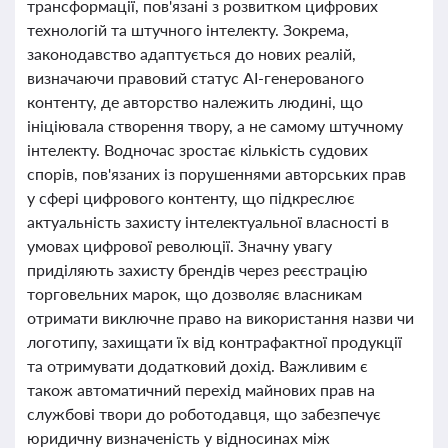
трансформації, пов'язані з розвитком цифрових
технологій та штучного інтелекту. Зокрема,
законодавство адаптується до нових реалій,
визначаючи правовий статус AI-генерованого
контенту, де авторство належить людині, що
ініціювала створення твору, а не самому штучному
інтелекту. Водночас зростає кількість судових
спорів, пов'язаних із порушеннями авторських прав
у сфері цифрового контенту, що підкреслює
актуальність захисту інтелектуальної власності в
умовах цифрової революції. Значну увагу
приділяють захисту брендів через реєстрацію
торговельних марок, що дозволяє власникам
отримати виключне право на використання назви чи
логотипу, захищати їх від контрафактної продукції
та отримувати додатковий дохід. Важливим є
також автоматичний перехід майнових прав на
службові твори до роботодавця, що забезпечує
юридичну визначеність у відносинах між