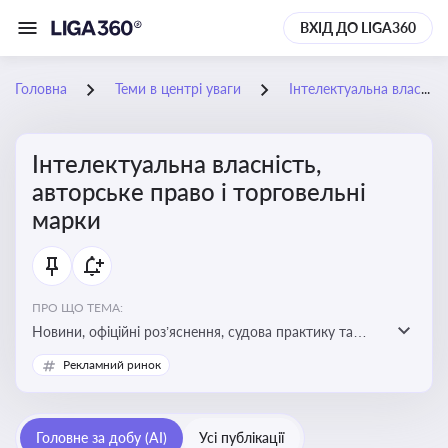
ВХІД ДО LIGA360
Головна
Теми в центрі уваги
Інтелектуальна власність, авторське право і торговельні марки
Інтелектуальна власність,
авторське право і торговельні
марки
ПРО ЩО ТЕМА:
Новини, офіційні роз’яснення, судова практику та
експертні матеріали, що стосуються авторського
Рекламний ринок
права, реєстрації та захисту торговельних марок,
боротьби з порушеннями прав інтелектуальної
власності, а також змін у законодавстві у цій сфері
Головне за добу (AI)
Усі публікації