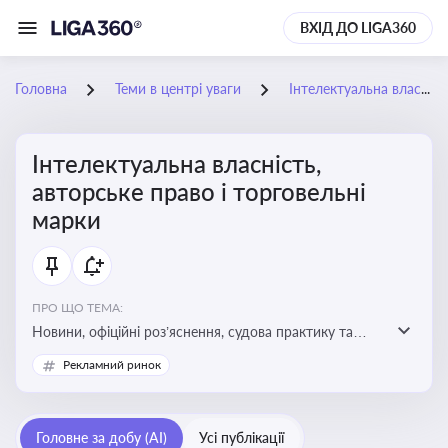
ВХІД ДО LIGA360
Головна
Теми в центрі уваги
Інтелектуальна власність, авторське право і торговельні марки
Інтелектуальна власність,
авторське право і торговельні
марки
ПРО ЩО ТЕМА:
Новини, офіційні роз’яснення, судова практику та
експертні матеріали, що стосуються авторського
Рекламний ринок
права, реєстрації та захисту торговельних марок,
боротьби з порушеннями прав інтелектуальної
власності, а також змін у законодавстві у цій сфері
Головне за добу (AI)
Усі публікації