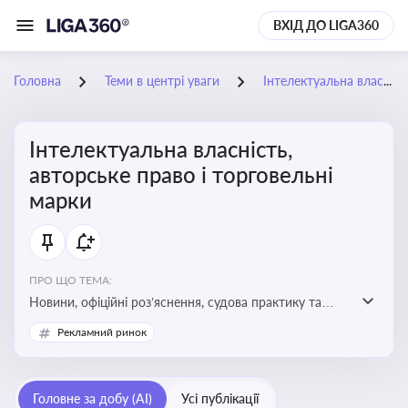
ВХІД ДО LIGA360
Головна
Теми в центрі уваги
Інтелектуальна власність, авторське право і торговельні марки
Інтелектуальна власність,
авторське право і торговельні
марки
ПРО ЩО ТЕМА:
Новини, офіційні роз’яснення, судова практику та
експертні матеріали, що стосуються авторського
Рекламний ринок
права, реєстрації та захисту торговельних марок,
боротьби з порушеннями прав інтелектуальної
власності, а також змін у законодавстві у цій сфері
Головне за добу (AI)
Усі публікації