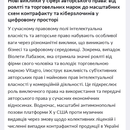
Нові виклики у сфері авторського права: від
роялті та торговельних марок до масштабних
схем контрафакту та кіберзлочинів у
цифровому просторі
У сучасному правовому полі інтелектуальна
власність та авторське право набувають особливої
ваги через різноманітні виклики, що виникають у
бізнесі та цифровому середовищі. Зокрема, випадок
Віолети Лабазюк, яка отримала значні роялті від
фірми свого чоловіка та володіє торговельною
маркою Vitagro, ілюструє важливість суб'єктивних
авторських прав і майнових прав інтелектуальної
власності у комерційній діяльності. Це підкреслює
роль виключного права на використання та передачі
авторського права у сучасних економічних
відносинах. Водночас, масштабні антимонопольні
позови платформи X у США проти музичних
видавців через змову щодо колективних ліцензій і
численні випадки контрафактної продукції в Україні