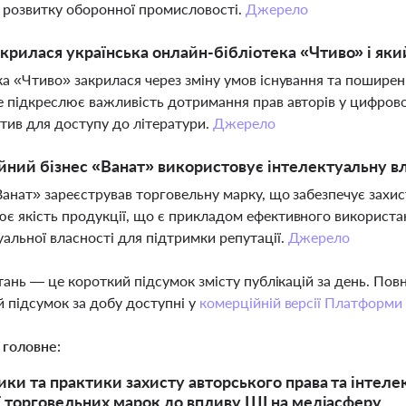
я розвитку оборонної промисловості.
Джерело
крилася українська онлайн-бібліотека «Чтиво» і який
ка «Чтиво» закрилася через зміну умов існування та поширен
е підкреслює важливість дотримання прав авторів у цифров
тив для доступу до літератури.
Джерело
йний бізнес «Ванат» використовує інтелектуальну в
Ванат» зареєстрував торговельну марку, що забезпечує захис
є якість продукції, що є прикладом ефективного використан
уальної власності для підтримки репутації.
Джерело
тань — це короткий підсумок змісту публікацій за день. По
 підсумок за добу доступні у
комерційній версії Платформи
 головне:
ки та практики захисту авторського права та інтелект
ї торговельних марок до впливу ШІ на медіасферу