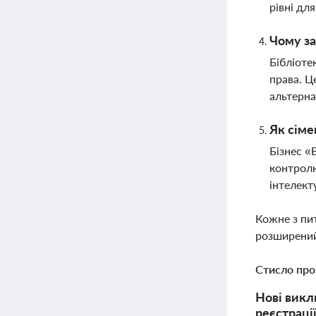
рівні дл
Чому за
Бібліоте
права. Ц
альтерна
Як сіме
Бізнес «
контролю
інтелект
Кожне з пи
розширений
Стисло про
Нові викли
реєстраці