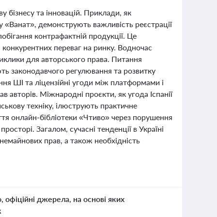
ву бізнесу та інновацій. Приклади, як
у «Ванат», демонструють важливість реєстрації
обігання контрафактній продукції. Це
 конкурентних переваг на ринку. Водночас
иклики для авторського права. Питання
ють законодавчого регулювання та розвитку
ння ШІ та ліцензійні угоди між платформами і
в авторів. Міжнародні проєкти, як угода Іспанії
йськову техніку, ілюструють практичне
ття онлайн-бібліотеки «Чтиво» через порушення
осторі. Загалом, сучасні тенденції в Україні
 немайнових прав, а також необхідність
о, офіційні джерела, на основі яких
к