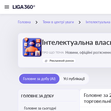
Головна
Теми в центрі уваги
Інтелектуальна 
Інтелектуальна власн
Новини, офіційні роз’ясненн
ПРО ЩО ТЕМА:
марок, боротьби з порушення
Рекламний ринок
Головне за добу (AI)
Усі публікації
Головне за 
ГОЛОВНЕ ЗА ДОБУ
торговельн
Головне за сьогодні