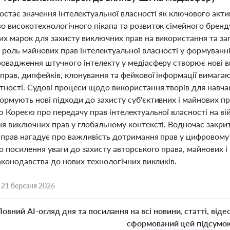
ростає значення інтелектуальної власності як ключового акти
о високотехнологічного пікапа та розвиток сімейного бренд
их марок для захисту виключних прав на використання та зап
 роль майнових прав інтелектуальної власності у формуванні
ровадження штучного інтелекту у медіасферу створює нові в
прав, дипфейків, клонування та фейкової інформації вимага
тності. Судові процеси щодо використання творів для навча
рмують нові підходи до захисту суб'єктивних і майнових пра
 Кореєю про передачу прав інтелектуальної власності на ві
ня виключних прав у глобальному контексті. Водночас закри
прав нагадує про важливість дотримання прав у цифровому пр
о посилення уваги до захисту авторського права, майнових і
аконодавства до нових технологічних викликів.
,
21 березня 2026
Повний AI-огляд дня та посилання на всі новини, статті, віде
сформований цей підсумо