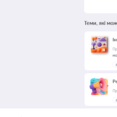
Теми, які мож
Ін
Пр
мо
Р
Пр