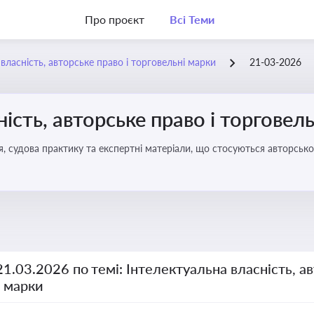
Про проєкт
Всі Теми
власність, авторське право і торговельні марки
21-03-2026
ість, авторське право і торговел
я, судова практику та експертні матеріали, що стосуються авторсько
ми прав інтелектуальної власності, а також змін у законодавстві у 
21.03.2026 по темі: Інтелектуальна власність, ав
і марки