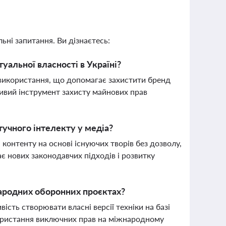
ьні запитання. Ви дізнаєтесь:
уальної власності в Україні?
 використання, що допомагає захистити бренд
ливий інструмент захисту майнових прав
учного інтелекту у медіа?
контенту на основі існуючих творів без дозволу,
ає нових законодавчих підходів і розвитку
народних оборонних проєктах?
ість створювати власні версії техніки на базі
користання виключних прав на міжнародному