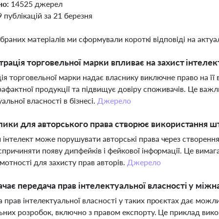
но:
14525 джерел
9 публікацій за 21 березня
ібраних матеріалів ми сформували короткі відповіді на актуал
трація торговельної марки впливає на захист інтелект
ія торговельної марки надає власнику виключне право на її
рафактної продукції та підвищує довіру споживачів. Це важ
уальної власності в бізнесі.
Джерело
лики для авторського права створює використання шт
інтелект може порушувати авторські права через створення 
спричиняти появу дипфейків і фейкової інформації. Це вимаг
мотності для захисту прав авторів.
Джерело
чає передача прав інтелектуальної власності у між
 прав інтелектуальної власності у таких проєктах дає можлив
ьних розробок, включно з правом експорту. Це приклад ви