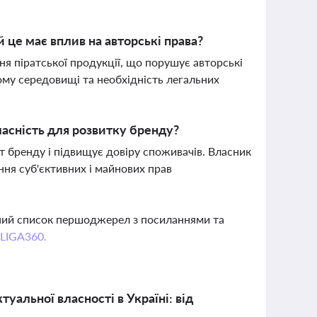
 це має вплив на авторські права?
ня піратської продукції, що порушує авторські
ому середовищі та необхідність легальних
ласність для розвитку бренду?
т бренду і підвищує довіру споживачів. Власник
ня суб'єктивних і майнових прав
вний список першоджерел з посиланнями та
 LIGA360.
уальної власності в Україні: від