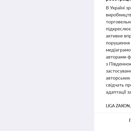
В Україні з
виробництв
торговельн
підкреслює
активне вп
порушення 
медіаграмо
авторами фо
з Південною
застосуван
авторських 
свідчать пр
адаптації з
LIGA ZAKON