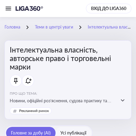
ВХІД ДО LIGA360
Головна
Теми в центрі уваги
Інтелектуальна власність, авторське право і торговельні марки
Інтелектуальна власність,
авторське право і торговельні
марки
ПРО ЩО ТЕМА:
Новини, офіційні роз’яснення, судова практику та
експертні матеріали, що стосуються авторського
Рекламний ринок
права, реєстрації та захисту торговельних марок,
боротьби з порушеннями прав інтелектуальної
власності, а також змін у законодавстві у цій сфері
Головне за добу (AI)
Усі публікації