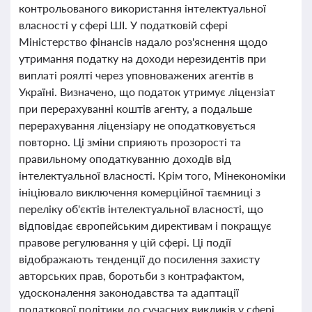
контрольованого використання інтелектуальної
власності у сфері ШІ. У податковій сфері
Міністерство фінансів надало роз'яснення щодо
утримання податку на доходи нерезидентів при
виплаті роялті через уповноважених агентів в
Україні. Визначено, що податок утримує ліцензіат
при перерахуванні коштів агенту, а подальше
перерахування ліцензіару не оподатковується
повторно. Ці зміни сприяють прозорості та
правильному оподаткуванню доходів від
інтелектуальної власності. Крім того, Мінекономіки
ініціювало виключення комерційної таємниці з
переліку об'єктів інтелектуальної власності, що
відповідає європейським директивам і покращує
правове регулювання у цій сфері. Ці події
відображають тенденції до посилення захисту
авторських прав, боротьби з контрафактом,
удосконалення законодавства та адаптації
податкової політики до сучасних викликів у сфері