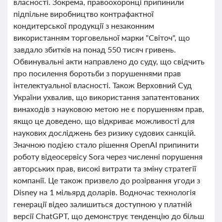
власності. Зокрема, правоохоронці припинили
підпільне виробництво контрафактної
кондитерської продукції з незаконним
використанням торговельної марки "Світоч", що
завдало збитків на понад 550 тисяч гривень.
Обвинувальні акти направлено до суду, що свідчить
про посилення боротьби з порушеннями прав
інтелектуальної власності. Також Верховний Суд
України ухвалив, що використання запатентованих
винаходів з науковою метою не є порушенням прав,
якщо це доведено, що відкриває можливості для
наукових досліджень без ризику судових санкцій.
Значною подією стало рішення OpenAI припинити
роботу відеосервісу Sora через численні порушення
авторських прав, високі витрати та зміну стратегії
компанії. Це також призвело до розірвання угоди з
Disney на 1 мільярд доларів. Водночас технологія
генерації відео залишиться доступною у платній
версії ChatGPT, що демонструє тенденцію до більш